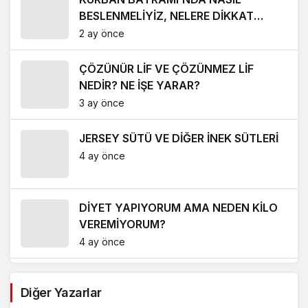
BESLENMELİYİZ, NELERE DİKKAT
ETMELİYİZ?
2 ay önce
ÇÖZÜNÜR LİF VE ÇÖZÜNMEZ LİF
NEDİR? NE İŞE YARAR?
3 ay önce
JERSEY SÜTÜ VE DİĞER İNEK SÜTLERİ
4 ay önce
DİYET YAPIYORUM AMA NEDEN KİLO
VEREMİYORUM?
4 ay önce
RAMAZAN BAYRAMI’NDA NASIL
Diğer Yazarlar
BESLENMELİYİZ?