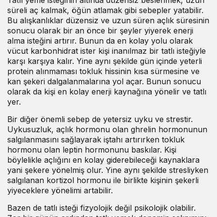
Tatlı yeme isteğinin altında düzensiz beslenmek, uzun
süreli aç kalmak, öğün atlamak gibi sebepler yatabilir.
Bu alışkanlıklar düzensiz ve uzun süren açlık süresinin
sonucu olarak bir an önce bir şeyler yiyerek enerji
alma isteğini artırır. Bunun da en kolay yolu olarak
vücut karbonhidrat ister kişi inanılmaz bir tatlı isteğiyle
karşı karşıya kalır. Yine aynı şekilde gün içinde yeterli
protein alınmaması tokluk hissinin kısa sürmesine ve
kan şekeri dalgalanmalarına yol açar. Bunun sonucu
olarak da kişi en kolay enerji kaynağına yönelir ve tatlı
yer.
Bir diğer önemli sebep de yetersiz uyku ve strestir.
Uykusuzluk, açlık hormonu olan ghrelin hormonunun
salgılanmasını sağlayarak iştahı artırırken tokluk
hormonu olan leptin hormonunu baskılar. Kişi
böylelikle açlığını en kolay giderebileceği kaynaklara
yani şekere yönelmiş olur. Yine aynı şekilde stresliyken
salgılanan kortizol hormonu ile birlikte kişinin şekerli
yiyeceklere yönelimi artabilir.
Bazen de tatlı isteği fizyolojik değil psikolojik olabilir.