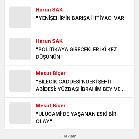
5 ay önce
Harun SAK
METABOLİZMA YAVAŞLAMASININ
"YENİŞEHİR’İN BARIŞA İHTİYACI VAR"
ÖNÜNE NASIL GEÇİLİR, METABOLİZMA
NASIL HIZLANIR?
5 ay önce
Harun SAK
GÖZDEN KAÇIRDIĞIMIZ GÜNLÜK
"POLİTİKAYA GİRECEKLER İKİ KEZ
YAŞAM HATALARI
DÜŞÜNÜN"
5 ay önce
Mesut Biçer
UZMANSIZ ZAYIFLAMANIN BEDELİ:
"BİLECİK CADDESİ’NDEKİ ŞEHİT
HIZLI AĞIRLIK KAYBI, ÖNLENMEZ
ABİDESİ: YÜZBAŞI İBRAHİM BEY VE
ÇÖKÜŞ
5 ay önce
ŞEHADETİ"
Mesut Biçer
RAMAZAN AYINDA ORUÇ TUTARKEN NASIL
"ULUCAMİ’DE YAŞANAN ESKİ BİR
BESLENMELİYİZ?
OLAY"
6 ay önce
Reklam
Harman Gazetesi