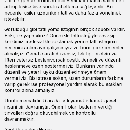
Zor bir günün ardından tatlı yemek dopamin salınımını
artırıp kişide kısa süreli rahatlama sağlayabilir. Bu
nedenle kişiler üzgünken tatlıya daha fazla yönelmek
isteyebilir.
Görüldüğü gibi tatlı yeme isteğinin birçok sebebi vardır.
Peki, ne yapabiliriz? Öncelikle tatlı isteğiyle savaşıp
kendimizi iradesizlikle suçlamak yerine tatlı isteğinin
nedenini anlamaya çalışmalıyız ve buna göre önlemler
almalıyız. Genel olarak düzensiz, tek tip, protein ve
liften yetersiz besleniyorsak çeşitli, dengeli ve düzenli
beslenmeye özen göstermeliyiz. Bunların yanında
düzenli ve yeterli uyku düzeni edinmeye önem
vermeliyiz. Bizi strese sokan, üzen durumların farkına
varıp gerekirse profesyonel yardım alarak bu atakları
kontrol altına almalıyız.
Unutulmamalıdır ki arada tatlı yemek istemek gayet
insani bir davranıştır. Önemli olan bedenin verdiği
sinyalleri doğru okuyabilmek ve kontrollü
davranmaktır.
Sağlıklı günler dilerim.