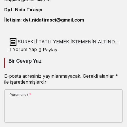
Dyt. Nida Tıraşçı
İletişim: dyt.nidatirasci@gmail.com
SÜREKLİ TATLI YEMEK İSTEMENİN ALTINDA
NE YATIYOR OLABİLİR?
Yorum Yap
Paylaş
Bir Cevap Yaz
E-posta adresiniz yayınlanmayacak.
Gerekli alanlar
*
ile işaretlenmişlerdir
Yorumunuz
*