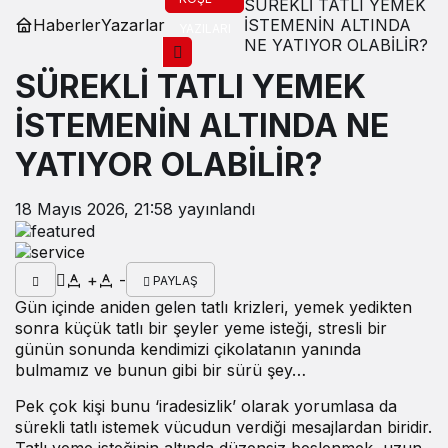
SÜREKLİ TATLI YEMEK
Haberler
Yazarlar
İSTEMENİN ALTINDA
YAZILARI
NE YATIYOR OLABİLİR?
SÜREKLİ TATLI YEMEK
İSTEMENİN ALTINDA NE
YATIYOR OLABİLİR?
18 Mayıs 2026, 21:58
yayınlandı
+
-
PAYLAŞ
Gün içinde aniden gelen tatlı krizleri, yemek yedikten
sonra küçük tatlı bir şeyler yeme isteği, stresli bir
günün sonunda kendimizi çikolatanın yanında
bulmamız ve bunun gibi bir sürü şey…
Pek çok kişi bunu ‘iradesizlik’ olarak yorumlasa da
sürekli tatlı istemek vücudun verdiği mesajlardan biridir.