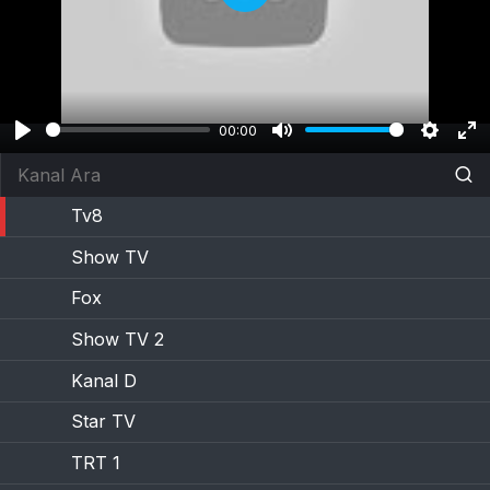
Play
00:00
Play
Mute
Setting
En
fu
Tv8
Show TV
Fox
Show TV 2
Kanal D
Star TV
TRT 1