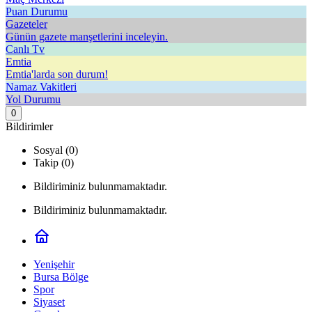
Puan Durumu
Gazeteler
Günün gazete manşetlerini inceleyin.
Canlı Tv
Emtia
Emtia'larda son durum!
Namaz Vakitleri
Yol Durumu
0
Bildirimler
Sosyal (0)
Takip (0)
Bildiriminiz bulunmamaktadır.
Bildiriminiz bulunmamaktadır.
Yenişehir
Bursa Bölge
Spor
Siyaset