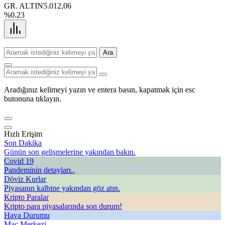
GR. ALTIN
5.012,06
%0.23
Ara
Aradığınız kelimeyi yazın ve entera basın, kapatmak için esc
butonuna tıklayın.
Hızlı Erişim
Son Dakika
Günün son gelişmelerine yakından bakın.
Covid 19
Pandeminin detayları..
Döviz Kurlar
Piyasanın kalbine yakından göz atın.
Kripto Paralar
Kripto para piyasalarında son durum!
Hava Durumu
Maç Merkezi