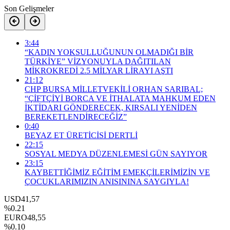
Son Gelişmeler
3:44
“KADIN YOKSULLUĞUNUN OLMADIĞI BİR
TÜRKİYE” VİZYONUYLA DAĞITILAN
MİKROKREDİ 2.5 MİLYAR LİRAYI AŞTI
21:12
CHP BURSA MİLLETVEKİLİ ORHAN SARIBAL;
“ÇİFTÇİYİ BORCA VE İTHALATA MAHKUM EDEN
İKTİDARI GÖNDERECEK, KIRSALI YENİDEN
BEREKETLENDİRECEĞİZ”
0:40
BEYAZ ET ÜRETİCİSİ DERTLİ
22:15
SOSYAL MEDYA DÜZENLEMESİ GÜN SAYIYOR
23:15
KAYBETTİĞİMİZ EĞİTİM EMEKÇİLERİMİZİN VE
ÇOCUKLARIMIZIN ANISININA SAYGIYLA!
USD
41,57
%0.21
EURO
48,55
%0.10