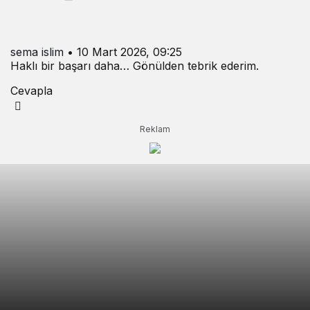
sema islim
•
10 Mart 2026, 09:25
Haklı bir başarı daha… Gönülden tebrik ederim.
Cevapla
Reklam
BBP’li HAN; MUHSİN YAZICIOĞLU
“KADIN YOKSULLUĞUNUN OLMADIĞI BİR