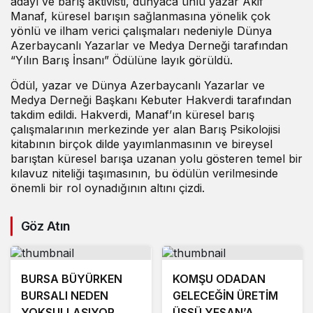
adayı ve barış aktivisti, dünyaca ünlü yazar Akif
Manaf, küresel barışın sağlanmasına yönelik çok
yönlü ve ilham verici çalışmaları nedeniyle Dünya
Azerbaycanlı Yazarlar ve Medya Derneği tarafından
“Yılın Barış İnsanı” Ödülüne layık görüldü.
Ödül, yazar ve Dünya Azerbaycanlı Yazarlar ve
Medya Derneği Başkanı Kebuter Hakverdi tarafından
takdim edildi. Hakverdi, Manaf’ın küresel barış
çalışmalarının merkezinde yer alan Barış Psikolojisi
kitabının birçok dilde yayımlanmasının ve bireysel
barıştan küresel barışa uzanan yolu gösteren temel bir
kılavuz niteliği taşımasının, bu ödülün verilmesinde
önemli bir rol oynadığının altını çizdi.
Göz Atın
BURSA BÜYÜRKEN
KOMŞU ODADAN
BURSALI NEDEN
GELECEĞİN ÜRETİM
YOKSULLAŞIYOR
ÜSSÜ YESAN’A