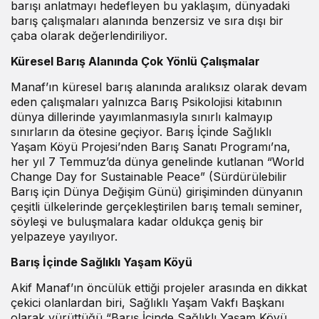
barışı anlatmayı hedefleyen bu yaklaşım, dünyadaki
barış çalışmaları alanında benzersiz ve sıra dışı bir
çaba olarak değerlendiriliyor.
Küresel Barış Alanında Çok Yönlü Çalışmalar
Manaf’ın küresel barış alanında aralıksız olarak devam
eden çalışmaları yalnızca Barış Psikolojisi kitabının
dünya dillerinde yayımlanmasıyla sınırlı kalmayıp
sınırların da ötesine geçiyor. Barış İçinde Sağlıklı
Yaşam Köyü Projesi’nden Barış Sanatı Programı’na,
her yıl 7 Temmuz’da dünya genelinde kutlanan “World
Change Day for Sustainable Peace” (Sürdürülebilir
Barış için Dünya Değişim Günü) girişiminden dünyanın
çeşitli ülkelerinde gerçekleştirilen barış temalı seminer,
söyleşi ve buluşmalara kadar oldukça geniş bir
yelpazeye yayılıyor.
Barış İçinde Sağlıklı Yaşam Köyü
Akif Manaf’ın öncülük ettiği projeler arasında en dikkat
çekici olanlardan biri, Sağlıklı Yaşam Vakfı Başkanı
olarak yürüttüğü “Barış İçinde Sağlıklı Yaşam Köyü