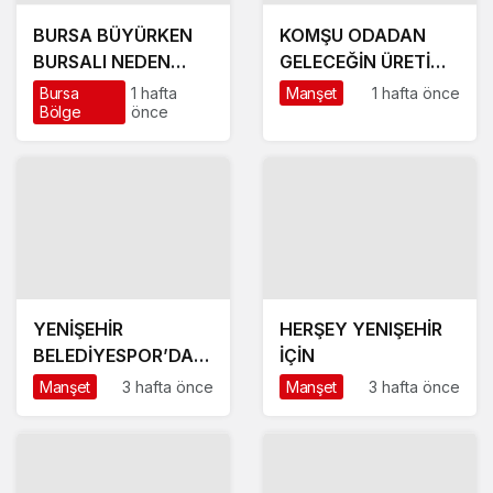
BURSA BÜYÜRKEN
KOMŞU ODADAN
BURSALI NEDEN
GELECEĞİN ÜRETİM
YOKSULLAŞIYOR
ÜSSÜ YESAN’A
Bursa
1 hafta
Manşet
1 hafta önce
Bölge
önce
ÇIKARTMA!
YENİŞEHİR
HERŞEY YENIŞEHİR
BELEDİYESPOR’DA
İÇİN
GÜÇLÜ YÖNETİM,
Manşet
3 hafta önce
Manşet
3 hafta önce
BÜYÜK HEDEFLER