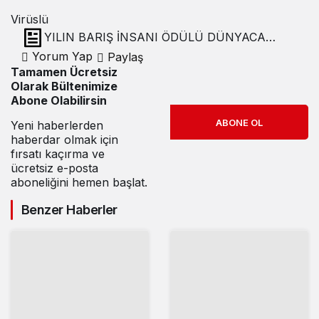
Virüslü
YILIN BARIŞ İNSANI ÖDÜLÜ DÜNYACA
ÜNLÜ YAZAR AKİF MANAF’IN
Yorum Yap
Paylaş
Tamamen Ücretsiz
Olarak Bültenimize
Abone Olabilirsin
ABONE OL
Yeni haberlerden
haberdar olmak için
fırsatı kaçırma ve
ücretsiz e-posta
aboneliğini hemen başlat.
Benzer Haberler