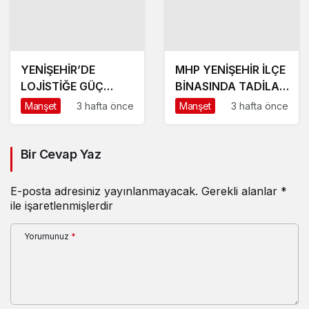
YENİŞEHİR’DE
MHP YENİŞEHİR İLÇE
LOJİSTİĞE GÜÇ
BİNASINDA TADİLAT
KATACAK ADIM
BAŞLADI
Manşet
3 hafta önce
Manşet
3 hafta önce
Bir Cevap Yaz
E-posta adresiniz yayınlanmayacak.
Gerekli alanlar
*
ile işaretlenmişlerdir
Yorumunuz
*