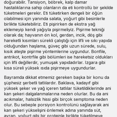
doğurabilir. Tansiyon, böbrek, kalp damar
hastalıklarına sahip olanların da eti kontrollü bir şekilde
tüketmeleri gerekir. Eti tüketirken dengeli bir öğün
olabilmesi için yanında salata, yoğurt gibi besinlerle
birlikte tüketebiliriz. Eti pişirirken de ekstra yağ
eklemeyip kendi yağıyla pişirmeliyiz. Pişirme tekniği
olarak da; hayvanın ön kol, gerdan, incik, döş gibi
hareketli kısımları sürekli çalıştığı için lifli ve sıkı yapıda
olduğundan haşlama, güveç gibi uzun sürede, sulu,
kısık ateşte pişirme yöntemlerine uygundur. Bonfile,
antrikot, kontrfile gibi bölümleri ise hareketsiz oldukları
için lifli değillerdir, yumuşak yapıdadırlar. Izgara gibi
kısa süreli yüksek ısıda pişirmeye uygundurlar.
Bayramda dikkat etmemiz gereken başka bir konu da
şüphesiz şerbetli tatlılardır. Baklava, kadayıf gibi
yüksek şeker ve yağ içeren tatlılar tüketildiklerinde ani
kan şekeri dalgalanmalarına neden olurlar. Bu da ani
acıkmalar, halsizlik hissi gibi birçok semptoma neden
olur. Bu sebeple porsiyon kontrolünü sağlayarak ani
kan şekeri yükselişini önlemek adına yanında süt,
ayran, yoğurt gibi bir proteinle birlikte tüketilmeye