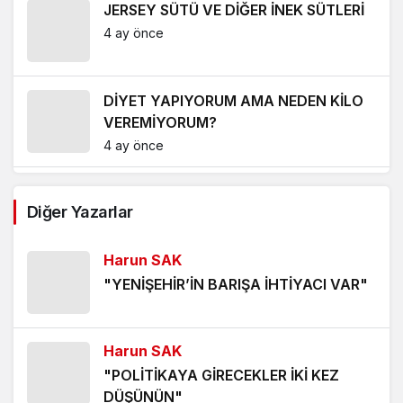
JERSEY SÜTÜ VE DİĞER İNEK SÜTLERİ
4 ay önce
DİYET YAPIYORUM AMA NEDEN KİLO
VEREMİYORUM?
4 ay önce
RAMAZAN BAYRAMI’NDA NASIL
Diğer Yazarlar
BESLENMELİYİZ?
5 ay önce
Harun SAK
METABOLİZMA YAVAŞLAMASININ
"YENİŞEHİR’İN BARIŞA İHTİYACI VAR"
ÖNÜNE NASIL GEÇİLİR, METABOLİZMA
NASIL HIZLANIR?
5 ay önce
Harun SAK
GÖZDEN KAÇIRDIĞIMIZ GÜNLÜK
"POLİTİKAYA GİRECEKLER İKİ KEZ
YAŞAM HATALARI
DÜŞÜNÜN"