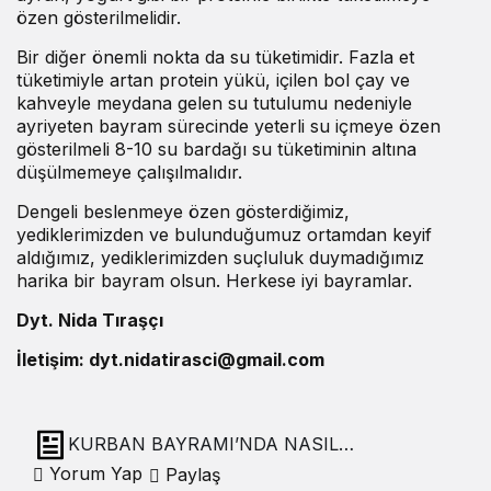
özen gösterilmelidir.
Bir diğer önemli nokta da su tüketimidir. Fazla et
tüketimiyle artan protein yükü, içilen bol çay ve
kahveyle meydana gelen su tutulumu nedeniyle
ayriyeten bayram sürecinde yeterli su içmeye özen
gösterilmeli 8-10 su bardağı su tüketiminin altına
düşülmemeye çalışılmalıdır.
Dengeli beslenmeye özen gösterdiğimiz,
yediklerimizden ve bulunduğumuz ortamdan keyif
aldığımız, yediklerimizden suçluluk duymadığımız
harika bir bayram olsun. Herkese iyi bayramlar.
Dyt. Nida Tıraşçı
İletişim: dyt.nidatirasci@gmail.com
KURBAN BAYRAMI’NDA NASIL
BESLENMELİYİZ, NELERE DİKKAT ETMELİYİZ?
Yorum Yap
Paylaş