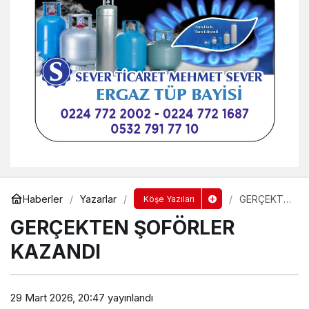
Harun SAK
"BU İLÇEDEN Bİ HALT OLMAZ"
Harman Gazetesi
"YENİŞEHİR’İN CADDELERİNDE
KONFORLU YOLCULUK!"
Harman Gazetesi
"GENÇ BAŞKANDAN BİLGİT’E
Haberler
Yazarlar
GERÇEKTE
Köşe Yazıları
ZİYARET"
N
GERÇEKTEN ŞOFÖRLER
ŞOFÖRLER
KAZANDI
Harun SAK
KAZANDI
"ÖZLEMİŞİM BÖYLE SOHBETLERİ"
29 Mart 2026, 20:47
yayınlandı