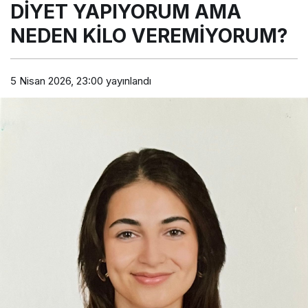
DİYET YAPIYORUM AMA
M AMA
NEDEN
KİLO
NEDEN KİLO VEREMİYORUM?
VEREMİYO
RUM?
5 Nisan 2026, 23:00
yayınlandı