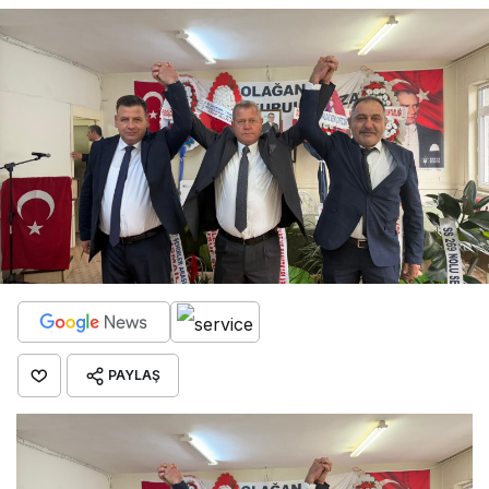
Harman Gazetesi
"KOCAYAYLA ŞENLİKLERİ’NE DAMGA
VURDULAR"
PAYLAŞ