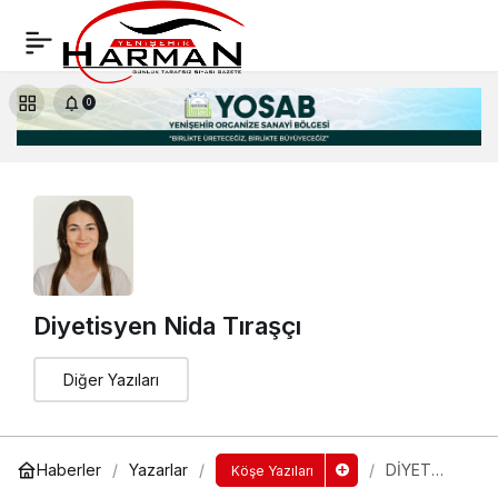
GERÇEKTEN ŞOFÖRLER KAZANDI
Yorum Yap
Paylaş
0
Diyetisyen Nida Tıraşçı
Diğer Yazıları
Haberler
Yazarlar
DİYET
Köşe Yazıları
YAPIYORU