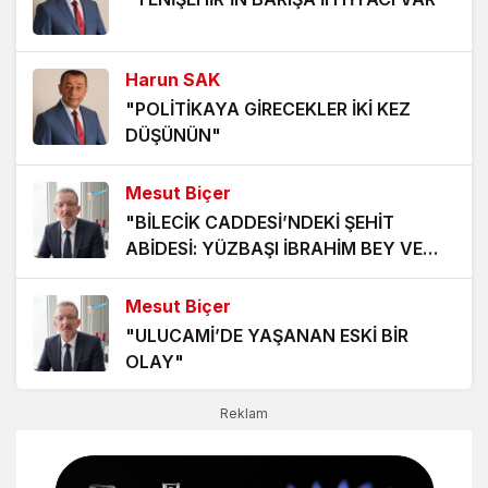
ÖNÜNE NASIL GEÇİLİR, METABOLİZMA
NASIL HIZLANIR?
5 ay önce
Harun SAK
GÖZDEN KAÇIRDIĞIMIZ GÜNLÜK
"POLİTİKAYA GİRECEKLER İKİ KEZ
YAŞAM HATALARI
DÜŞÜNÜN"
5 ay önce
Mesut Biçer
UZMANSIZ ZAYIFLAMANIN BEDELİ:
"BİLECİK CADDESİ’NDEKİ ŞEHİT
HIZLI AĞIRLIK KAYBI, ÖNLENMEZ
ABİDESİ: YÜZBAŞI İBRAHİM BEY VE
ÇÖKÜŞ
5 ay önce
ŞEHADETİ"
Mesut Biçer
RAMAZAN AYINDA ORUÇ TUTARKEN NASIL
"ULUCAMİ’DE YAŞANAN ESKİ BİR
BESLENMELİYİZ?
OLAY"
6 ay önce
Reklam
Harman Gazetesi
"YENİŞEHİR’DE YAZ SPOR OKULU
HEYECANI BAŞLADI"