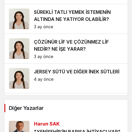
SÜREKLİ TATLI YEMEK İSTEMENİN
ALTINDA NE YATIYOR OLABİLİR?
3 ay önce
ÇÖZÜNÜR LİF VE ÇÖZÜNMEZ LİF
NEDİR? NE İŞE YARAR?
3 ay önce
JERSEY SÜTÜ VE DİĞER İNEK SÜTLERİ
4 ay önce
RAMAZAN BAYRAMI’NDA NASIL
Diğer Yazarlar
BESLENMELİYİZ?
5 ay önce
Harun SAK
METABOLİZMA YAVAŞLAMASININ
"YENİŞEHİR’İN BARIŞA İHTİYACI VAR"