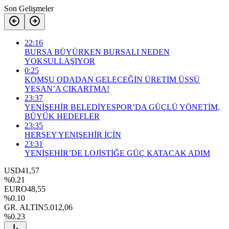
Son Gelişmeler
22:16
BURSA BÜYÜRKEN BURSALI NEDEN
YOKSULLAŞIYOR
0:25
KOMŞU ODADAN GELECEĞİN ÜRETİM ÜSSÜ
YESAN’A ÇIKARTMA!
23:37
YENİŞEHİR BELEDİYESPOR’DA GÜÇLÜ YÖNETİM,
BÜYÜK HEDEFLER
23:35
HERŞEY YENIŞEHİR İÇİN
23:31
YENİŞEHİR’DE LOJİSTİĞE GÜÇ KATACAK ADIM
USD
41,57
%0.21
EURO
48,55
%0.10
GR. ALTIN
5.012,06
%0.23