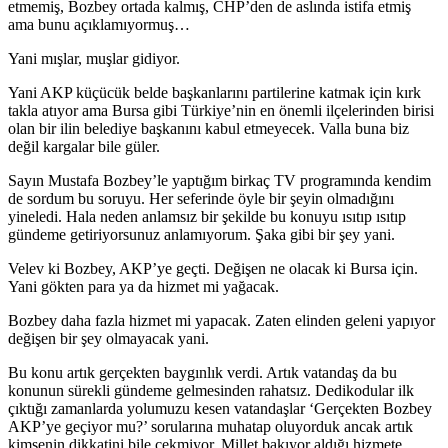
etmemiş, Bozbey ortada kalmış, CHP’den de aslında istifa etmiş
ama bunu açıklamıyormuş…
Yani mışlar, muşlar gidiyor.
Yani AKP küçücük belde başkanlarını partilerine katmak için kırk
takla atıyor ama Bursa gibi Türkiye’nin en önemli ilçelerinden birisi
olan bir ilin belediye başkanını kabul etmeyecek. Valla buna biz
değil kargalar bile güler.
Sayın Mustafa Bozbey’le yaptığım birkaç TV programında kendim
de sordum bu soruyu. Her seferinde öyle bir şeyin olmadığını
yineledi. Hala neden anlamsız bir şekilde bu konuyu ısıtıp ısıtıp
gündeme getiriyorsunuz anlamıyorum. Şaka gibi bir şey yani.
Velev ki Bozbey, AKP’ye geçti. Değişen ne olacak ki Bursa için.
Yani gökten para ya da hizmet mi yağacak.
Bozbey daha fazla hizmet mi yapacak. Zaten elinden geleni yapıyor
değişen bir şey olmayacak yani.
Bu konu artık gerçekten baygınlık verdi. Artık vatandaş da bu
konunun sürekli gündeme gelmesinden rahatsız. Dedikodular ilk
çıktığı zamanlarda yolumuzu kesen vatandaşlar ‘Gerçekten Bozbey
AKP’ye geçiyor mu?’ sorularına muhatap oluyorduk ancak artık
kimsenin dikkatini bile çekmiyor. Millet bakıyor aldığı hizmete,