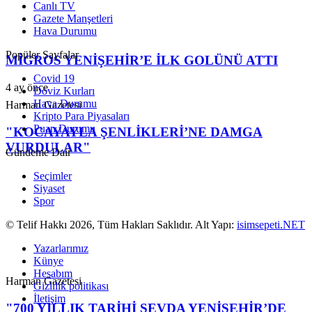
Canlı TV
Gazete Manşetleri
Hava Durumu
Popüler Sayfalar
MİGROS YENİŞEHİR’E İLK GOLÜNÜ ATTI
Covid 19
4 ay önce
Döviz Kurları
Hava Durumu
Harman Gazetesi
Kripto Para Piyasaları
Puan Durumu
"KOCAYAYLA ŞENLİKLERİ’NE DAMGA
VURDULAR"
Gündeme Dair
Seçimler
Siyaset
Spor
© Telif Hakkı 2026, Tüm Hakları Saklıdır. Alt Yapı:
isimsepeti.NET
Yazarlarımız
Künye
Hesabım
Harman Gazetesi
Gizlilik politikası
İletişim
"700 YILLIK TARİHİ SEVDA YENİŞEHİR’DE