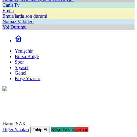
Canlı Tv
Emtia
Emtia'larda son durum!
Namaz Vakitleri
Yol Durumu
Yenişehir
Bursa Bölge
Spor
Siyaset
Genel
Köşe Yazıları
Harun SAK
Diğer Yazıları
Köşe Yazarı
Uzman
Takip Et