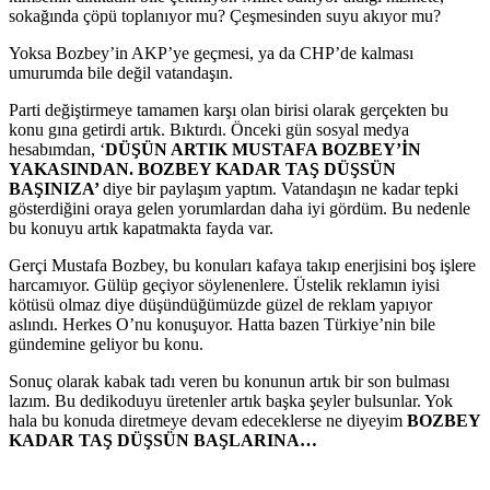
sokağında çöpü toplanıyor mu? Çeşmesinden suyu akıyor mu?
Yoksa Bozbey’in AKP’ye geçmesi, ya da CHP’de kalması
umurumda bile değil vatandaşın.
Parti değiştirmeye tamamen karşı olan birisi olarak gerçekten bu
konu gına getirdi artık. Bıktırdı. Önceki gün sosyal medya
hesabımdan, ‘
DÜŞÜN ARTIK MUSTAFA BOZBEY’İN
YAKASINDAN. BOZBEY KADAR TAŞ DÜŞSÜN
BAŞINIZA’
diye bir paylaşım yaptım. Vatandaşın ne kadar tepki
gösterdiğini oraya gelen yorumlardan daha iyi gördüm. Bu nedenle
bu konuyu artık kapatmakta fayda var.
Gerçi Mustafa Bozbey, bu konuları kafaya takıp enerjisini boş işlere
harcamıyor. Gülüp geçiyor söylenenlere. Üstelik reklamın iyisi
kötüsü olmaz diye düşündüğümüzde güzel de reklam yapıyor
aslındı. Herkes O’nu konuşuyor. Hatta bazen Türkiye’nin bile
gündemine geliyor bu konu.
Sonuç olarak kabak tadı veren bu konunun artık bir son bulması
lazım. Bu dedikoduyu üretenler artık başka şeyler bulsunlar. Yok
hala bu konuda diretmeye devam edeceklerse ne diyeyim
BOZBEY
KADAR TAŞ DÜŞSÜN BAŞLARINA…