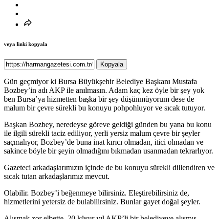
veya linki kopyala
Kopyala
Gün geçmiyor ki Bursa Büyükşehir Belediye Başkanı Mustafa
Bozbey’in adı AKP ile anılmasın. Adam kaç kez öyle bir şey yok
ben Bursa’ya hizmetten başka bir şey düşünmüyorum dese de
malum bir çevre sürekli bu konuyu pohpohluyor ve sıcak tutuyor.
Başkan Bozbey, neredeyse göreve geldiği günden bu yana bu konu
ile ilgili sürekli taciz ediliyor, yerli yersiz malum çevre bir şeyler
saçmalıyor, Bozbey’de buna inat kırıcı olmadan, itici olmadan ve
sakince böyle bir şeyin olmadığını bıkmadan usanmadan tekrarlıyor.
Gazeteci arkadaşlarımızın içinde de bu konuyu sürekli dillendiren ve
sıcak tutan arkadaşlarımız mevcut.
Olabilir. Bozbey’i beğenmeye bilirsiniz. Eleştirebilirsiniz de,
hizmetlerini yetersiz de bulabilirsiniz. Bunlar gayet doğal şeyler.
Alışmak zor elbette. 20 küsur yıl AKP’li bir belediyeye alışmış,