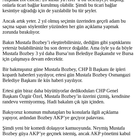
onlarla ticari bağlar kurulmuş olabilir. Şimdi bu ticari bağlar
kesintiye uğradığı için de yazılabilir bu tür şeyler.
Ancak artık yeter. 2 yıl olmuş seçimin üzerinden geçeli adam bu
saçma sapan söylentiler yüzünden her gün açıklama yapmak
zorunda bırakılıyor.
Bakın Mustafa Bozbey’i eleştirebilirsiniz, dediğim gibi yaptıklarını
yetersiz bulabilirsiniz bu son derece doğaldır. Ama öyle ya da böyle
Mustafa Bozbey 3 yıl daha Bursa’nın Belediye Başkanıdır ve Bursa
için çalışmaya devam edecektir.
Bir bakmışsınız güne Mustafa Bozbey, CHP İl Başkanı ile ipleri
kopardı haberleri yayılıyor, ertesi gün Mustafa Bozbey Osmangazi
Belediye Başkanı ile küs haberi yayılıyor.
Ertesi gün biraz daha büyütüyorlar dedikoduları CHP Genel
Başkanı Özgür Özel, Mustafa Bozbey’in üzerini çizmiş, kendisine
randevu vermiyormuş. Hadi bakalım çık işin içinden.
Bakıyoruz konunun muhatapları bu konularla ilgili açıklama
yapıyor, ardından Bozbey AKP’ye geçiyor palavrası.
Şimdi yeni bir komedi dolaşıyor kamuoyunda. Neymiş Mustafa
Bozbey güya AKP’ye geçmek istemiş, ancak AKP yönetimi kabul