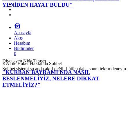
YENİDEN HAYAT BULDU"
Anasayfa
Akış
Hesabım
Bildirimler
0
Diyetisyen Nida Tıraşçı
KAI ile Haber Hakkında Sohbet
Sohbet sistemi şu anda aktif değil. Lütfen daha sonra tekrar deneyin.
"KURBAN BAYRAMI’NDA NASIL
BESLENMELİYİZ, NELERE DİKKAT
ETMELİYİZ?"