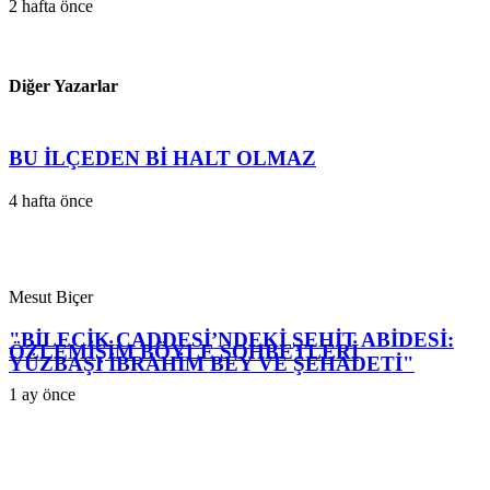
2 hafta önce
Diğer Yazarlar
BU İLÇEDEN Bİ HALT OLMAZ
4 hafta önce
Mesut Biçer
"BİLECİK CADDESİ’NDEKİ ŞEHİT ABİDESİ:
ÖZLEMİŞİM BÖYLE SOHBETLERİ
YÜZBAŞI İBRAHİM BEY VE ŞEHADETİ"
1 ay önce