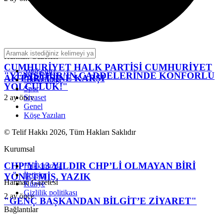
Harman Gazetesi
CUMHURİYET HALK PARTİSİ CUMHURİYET
Yenişehir
"YENİŞEHİR’İN CADDELERİNDE KONFORLU
AK PARTİSİNE KARŞI
Bursa Bölge
YOLCULUK!"
Spor
2 ay önce
Siyaset
Genel
Köşe Yazıları
© Telif Hakkı 2026, Tüm Hakları Saklıdır
Kurumsal
CHP’Yİ 13 YILDIR CHP’Lİ OLMAYAN BİRİ
Hakkımızda
İletişim
YÖNETMİŞ. YAZIK
Harman Gazetesi
Künye
Gizlilik politikası
2 ay önce
"GENÇ BAŞKANDAN BİLGİT’E ZİYARET"
Bağlantılar