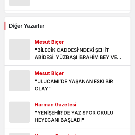
MARİFET İLTİFATA TABİDİR
Diğer Yazarlar
1 ay önce
Mesut Biçer
BU GENÇLERE SAHİP ÇIKALIM
"BİLECİK CADDESİ’NDEKİ ŞEHİT
ABİDESİ: YÜZBAŞI İBRAHİM BEY VE
1 ay önce
ŞEHADETİ"
Mesut Biçer
CUMHURİYET HALK PARTİSİ
"ULUCAMİ’DE YAŞANAN ESKİ BİR
CUMHURİYET AK PARTİSİNE KARŞI
OLAY"
2 ay önce
Harman Gazetesi
CHP’Yİ 13 YILDIR CHP’Lİ OLMAYAN
"YENİŞEHİR’DE YAZ SPOR OKULU
BİRİ YÖNETMİŞ. YAZIK
HEYECANI BAŞLADI"
2 ay önce