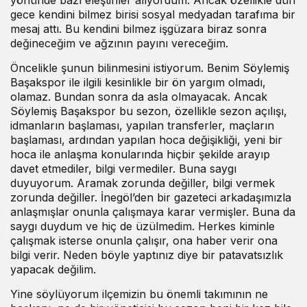
yönünde bazı eleştiriler alıyordum. Ancak özellikle dün
gece kendini bilmez birisi sosyal medyadan tarafıma bir
mesaj attı. Bu kendini bilmez işgüzara biraz sonra
değineceğim ve ağzının payını vereceğim.
Öncelikle şunun bilinmesini istiyorum. Benim Söylemiş
Başakspor ile ilgili kesinlikle bir ön yargım olmadı,
olamaz. Bundan sonra da asla olmayacak. Ancak
Söylemiş Başakspor bu sezon, özellikle sezon açılışı,
idmanların başlaması, yapılan transferler, maçların
başlaması, ardından yapılan hoca değişikliği, yeni bir
hoca ile anlaşma konularında hiçbir şekilde arayıp
davet etmediler, bilgi vermediler. Buna saygı
duyuyorum. Aramak zorunda değiller, bilgi vermek
zorunda değiller. İnegöl’den bir gazeteci arkadaşımızla
anlaşmışlar onunla çalışmaya karar vermişler. Buna da
saygı duydum ve hiç de üzülmedim. Herkes kiminle
çalışmak isterse onunla çalışır, ona haber verir ona
bilgi verir. Neden böyle yaptınız diye bir patavatsızlık
yapacak değilim.
Yine söylüyorum ilçemizin bu önemli takımının ne