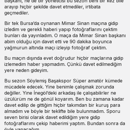
başkanı, ne de bir yöneticisi bu sezon beni bir kez bile
arayıp hiçbir şekilde davet etmediler, irtibata
geçmediler.
Bir tek Bursa’da oynanan Mimar Sinan maçına gidip
izledim ve gerekli haberi yapıp fotoğraflarını çektim
bunları da yayınladım. O maça da Mimar Sinan başkanı
abim olduğu için davet etti ve 90 dakika boyunca
yağmurun altında maçı izleyip fotoğraf çektim.
Bu maçın dışında evet doğrudur hiçbir maçlarına gidip
izlemedim haber yapmadım. Çünkü davet edilmediğim
yere neden gideyim.
Bu sezon Söylemiş Başakspor Süper amatör kümede
mücadele edecek. Yine benimle çalışmak zorunda
değiller. Yine İnegöl’deki arkadaş ile çalışabilirler ne
üzülürüm ne de gönül koyarım. Ben bu zamana kadar
davet edilip de gittiğim hiçbir takımdan bir kuruş para
almadım ve böyle bir teklifte bile bulunmadım. Sporu
seven birisi olarak davet edildiğim yere gidip
fotoğraflarımı çekip haberimi yaptım. Bundan sonra da
öyle yapacağım.