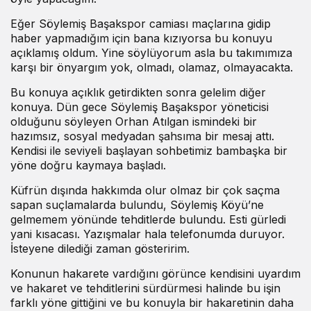
Eğer Söylemiş Başakspor camiası maçlarına gidip
haber yapmadığım için bana kızıyorsa bu konuyu
açıklamış oldum. Yine söylüyorum asla bu takımımıza
karşı bir önyargım yok, olmadı, olamaz, olmayacakta.
Bu konuya açıklık getirdikten sonra gelelim diğer
konuya. Dün gece Söylemiş Başakspor yöneticisi
olduğunu söyleyen Orhan Atılgan ismindeki bir
hazımsız, sosyal medyadan şahsıma bir mesaj attı.
Kendisi ile seviyeli başlayan sohbetimiz bambaşka bir
yöne doğru kaymaya başladı.
Küfrün dışında hakkımda olur olmaz bir çok saçma
sapan suçlamalarda bulundu, Söylemiş Köyü’ne
gelmemem yönünde tehditlerde bulundu. Esti gürledi
yani kısacası. Yazışmalar hala telefonumda duruyor.
İsteyene dilediği zaman gösteririm.
Konunun hakarete vardığını görünce kendisini uyardım
ve hakaret ve tehditlerini sürdürmesi halinde bu işin
farklı yöne gittiğini ve bu konuyla bir hakaretinin daha