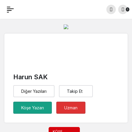
0
Harun SAK
Diğer Yazıları
Takip Et
Köşe Yazarı
Uzman
KÖŞE