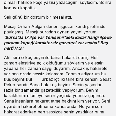
olması halinde köşe yazısı yazacağımı söyledim. Sonra
konuyu kapattık.
Salı günü bir dostum bir mesaj attı.
Mesajı Orhan Atılgan denen işgüzar kendi profilinde
paylaşmış. Mesajı buradan aynen yayınlıyorum.
‘Bursa’da 17 ilçe var Yenişehir’deki kadar hangi ilçede
paranın köpeği karaktersiz gazeteci var acaba? Baş
harfi H.S.’
Aklı sıra o kuş beyni ile bana hakaret etmiş. Her
zaman eleştiriye açık olduğumu söylerim ve eleştiri
yapana her zaman saygı duyarım. Ancak iş hakarete
varınca orada sessiz kalamam. Tahmin ediyorum bu
kuş beyinli küf ürbaz içti iki tane bira kendini Sedat
Peker sandı. Bana bak kuş beyinli. Senin yaşından
fazla bir zamandır gazetecilik yapıyorum. Benim
karakterimi ölçmeye senin yaşında yetmez çapında.
Sana insanlara hakaret etme hakkını kim veriyor. Seni
uyardım hakaret etmeme konusunda. Ne yani sen
hakaret ederken ben sessizce senin yazdıklarını mı