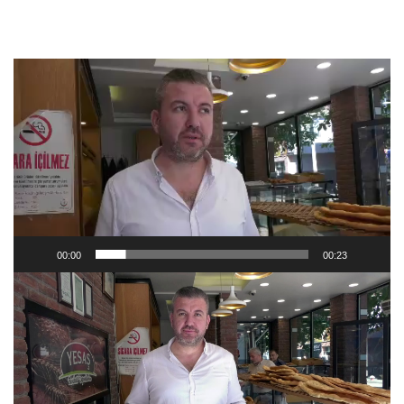
Video
oynatıcı
00:00
00:23