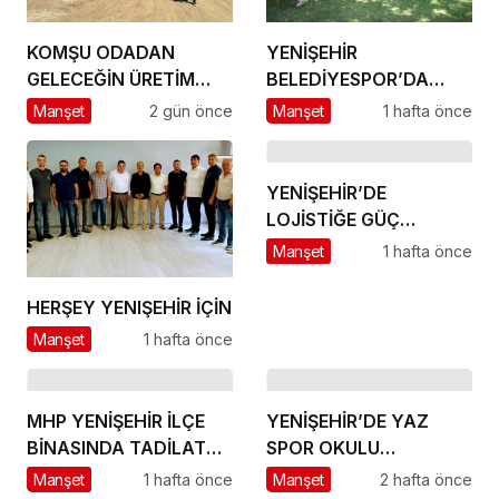
KOMŞU ODADAN
YENİŞEHİR
GELECEĞİN ÜRETİM
BELEDİYESPOR’DA
ÜSSÜ YESAN’A
GÜÇLÜ YÖNETİM,
Manşet
2 gün önce
Manşet
1 hafta önce
ÇIKARTMA!
BÜYÜK HEDEFLER
YENİŞEHİR’DE
LOJİSTİĞE GÜÇ
KATACAK ADIM
Manşet
1 hafta önce
HERŞEY YENIŞEHİR İÇİN
Manşet
1 hafta önce
MHP YENİŞEHİR İLÇE
YENİŞEHİR’DE YAZ
BİNASINDA TADİLAT
SPOR OKULU
BAŞLADI
HEYECANI BAŞLADI
Manşet
1 hafta önce
Manşet
2 hafta önce