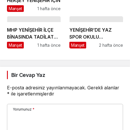
HERŞEY YENIŞEHİR İÇİN
Manşet
1 hafta önce
MHP YENİŞEHİR İLÇE
YENİŞEHİR’DE YAZ
BİNASINDA TADİLAT
SPOR OKULU
BAŞLADI
HEYECANI BAŞLADI
Manşet
1 hafta önce
Manşet
2 hafta önce
Bir Cevap Yaz
E-posta adresiniz yayınlanmayacak.
Gerekli alanlar
*
ile işaretlenmişlerdir
Yorumunuz
*