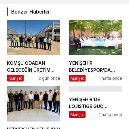
Benzer Haberler
KOMŞU ODADAN
YENİŞEHİR
GELECEĞİN ÜRETİM
BELEDİYESPOR’DA
ÜSSÜ YESAN’A
GÜÇLÜ YÖNETİM,
Manşet
2 gün önce
Manşet
1 hafta önce
ÇIKARTMA!
BÜYÜK HEDEFLER
YENİŞEHİR’DE
LOJİSTİĞE GÜÇ
KATACAK ADIM
Manşet
1 hafta önce