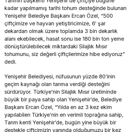
Tarımın başkenti Yenişehir’de çiftçiye bugüne
kadar yapılmamış tarihi tohum desteğinde bulunan
Yenişehir Belediye Başkanı Ercan Özel, “500
çiftçimize ve hayvan yetiştiricimize, 6′ şar
dekardan olmak üzere toplamda 3 bin dekarlık
alanı ekebilecek, hasat sonu ise 180 bin ton yeme
dönüştürülebilecek miktardaki Silajlık Mısır
tohumunu, siz değerli çiftçilerimize hibe ediyoruz”
dedi.
Yenişehir Belediyesi, nüfusunun yüzde 80’inin
geçim kaynağı olan tarıma verdiği desteğini
sürdürüyor. Türkiye’nin Silajlık Mısır üretiminde
büyük bir paya sahip olan Yenişehir’de, Belediye
Başkanı Ercan Özel, “Yılda en az 3 kez ekim
yapılabilen Türkiye’nin en verimli toprağına sahip,
Tarım kenti Yenişehir’de, bugün yine büyük bir
destekle çiftçimizin yanında olduğumuzu bir kez