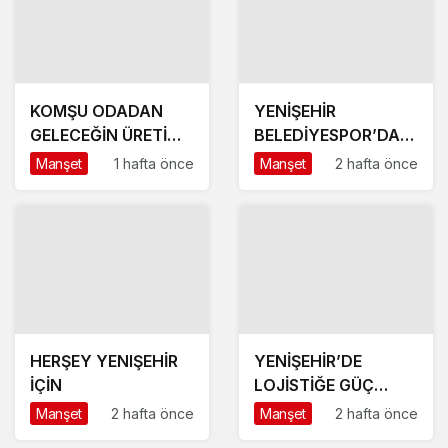
KOMŞU ODADAN
YENİŞEHİR
GELECEĞİN ÜRETİM
BELEDİYESPOR’DA
ÜSSÜ YESAN’A
GÜÇLÜ YÖNETİM,
Manşet
1 hafta önce
Manşet
2 hafta önce
ÇIKARTMA!
BÜYÜK HEDEFLER
HERŞEY YENIŞEHİR
YENİŞEHİR’DE
İÇİN
LOJİSTİĞE GÜÇ
KATACAK ADIM
Manşet
2 hafta önce
Manşet
2 hafta önce