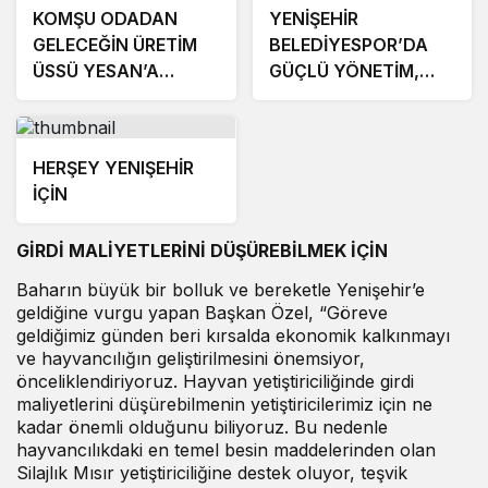
KOMŞU ODADAN
YENİŞEHİR
GELECEĞİN ÜRETİM
BELEDİYESPOR’DA
ÜSSÜ YESAN’A
GÜÇLÜ YÖNETİM,
ÇIKARTMA!
BÜYÜK HEDEFLER
HERŞEY YENIŞEHİR
İÇİN
GİRDİ MALİYETLERİNİ DÜŞÜREBİLMEK İÇİN
Baharın büyük bir bolluk ve bereketle Yenişehir’e
geldiğine vurgu yapan Başkan Özel, “Göreve
geldiğimiz günden beri kırsalda ekonomik kalkınmayı
ve hayvancılığın geliştirilmesini önemsiyor,
önceliklendiriyoruz. Hayvan yetiştiriciliğinde girdi
maliyetlerini düşürebilmenin yetiştiricilerimiz için ne
kadar önemli olduğunu biliyoruz. Bu nedenle
hayvancılıkdaki en temel besin maddelerinden olan
Silajlık Mısır yetiştiriciliğine destek oluyor, teşvik