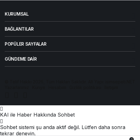
KURUMSAL
BAĞLANTILAR
POPÜLER SAYFALAR
GÜNDEME DAIR
© Telif Hakkı 2026, Tüm Hakları Saklıdır. Alt Yapı:
isimsepeti.NET
Yazarlarımız
Künye
Hesabım
Gizlilik politikası
İletişim
KAI ile Haber Hakkında Sohbet
Sohbet sistemi şu anda aktif değil. Lütfen daha sonra
tekrar deneyin.
0