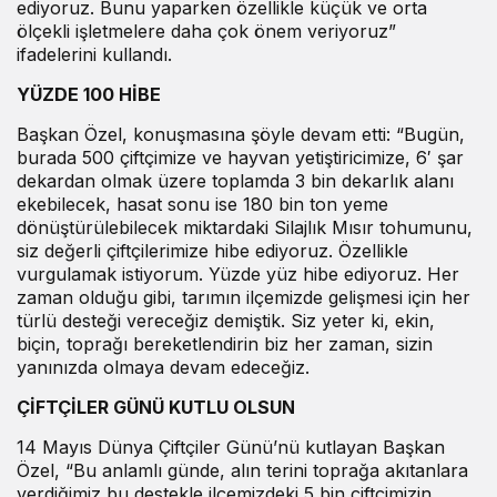
ediyoruz. Bunu yaparken özellikle küçük ve orta
ölçekli işletmelere daha çok önem veriyoruz”
ifadelerini kullandı.
YÜZDE 100 HİBE
Başkan Özel, konuşmasına şöyle devam etti: “Bugün,
burada 500 çiftçimize ve hayvan yetiştiricimize, 6′ şar
dekardan olmak üzere toplamda 3 bin dekarlık alanı
ekebilecek, hasat sonu ise 180 bin ton yeme
dönüştürülebilecek miktardaki Silajlık Mısır tohumunu,
siz değerli çiftçilerimize hibe ediyoruz. Özellikle
vurgulamak istiyorum. Yüzde yüz hibe ediyoruz. Her
zaman olduğu gibi, tarımın ilçemizde gelişmesi için her
türlü desteği vereceğiz demiştik. Siz yeter ki, ekin,
biçin, toprağı bereketlendirin biz her zaman, sizin
yanınızda olmaya devam edeceğiz.
ÇİFTÇİLER GÜNÜ KUTLU OLSUN
14 Mayıs Dünya Çiftçiler Günü’nü kutlayan Başkan
Özel, “Bu anlamlı günde, alın terini toprağa akıtanlara
verdiğimiz bu destekle ilçemizdeki 5 bin çiftçimizin