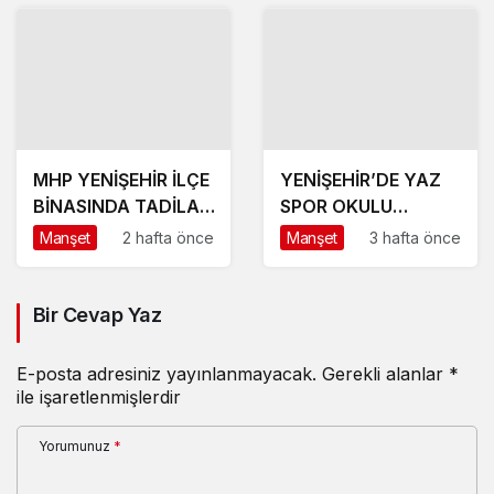
MHP YENİŞEHİR İLÇE
YENİŞEHİR’DE YAZ
BİNASINDA TADİLAT
SPOR OKULU
BAŞLADI
HEYECANI BAŞLADI
Manşet
2 hafta önce
Manşet
3 hafta önce
Bir Cevap Yaz
E-posta adresiniz yayınlanmayacak.
Gerekli alanlar
*
ile işaretlenmişlerdir
Yorumunuz
*