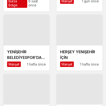
Bursa
6 saat
Manşet
1 gün önce
Bölge
önce
ÇIKARTMA!
YENİŞEHİR
HERŞEY YENIŞEHİR
BELEDİYESPOR’DA
İÇİN
GÜÇLÜ YÖNETİM,
Manşet
1 hafta önce
Manşet
1 hafta önce
BÜYÜK HEDEFLER