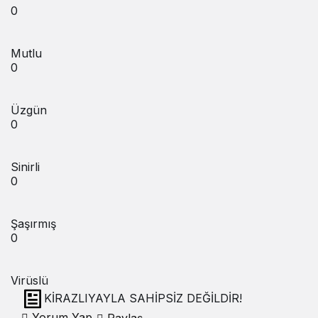
0
Mutlu
0
Üzgün
0
Sinirli
0
Şaşırmış
0
Virüslü
KİRAZLIYAYLA SAHİPSİZ DEĞİLDİR!
Yorum Yap