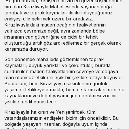
‘Bugün burada, Yenişehir’imizin en güzel köşelerinden
biri olan Kirazlıyayla Mahallesi’nde yaşanan doğa
tahribatı ve toprak kaymaları ile ilgili duyduğumuz
endişeyi dile getirmek üzere bir aradayız.
Kirazlıyayla’daki maden ocağının faaliyetlerinin
yalnızca çevremize değil, aynı zamanda bölge
insanının can güvenliğine de ciddi bir tehdit
oluşturduğu artık göz ardı edilemez bir gerçek olarak
karşımızda duruyor.
Son dönemde mahallede gözlemlenen toprak
kaymaları, büyük yarıklar ve çöküntüler, burada
sürdürülen maden faaliyetlerinin çevreye ve doğaya
olan olumsuz etkilerini açık bir şekilde ortaya koyuyor.
Bu durum, hem Kirazlıyayla sakinlerinin günlük
yaşamını tehlikeye atmakta, hem de tarım alanlarını, su
kaynaklarını ve doğal yaşamı geri dönülmesi zor bir
şekilde tehdit etmektedir.
Kirazlıyayla halkının ve Yenişehir’deki tüm
vatandaşlarımızın endişeleri bizim için önceliklidir. Bu
bölgede yaşayan insanlar, doğayla uyum içinde