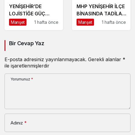
YENİŞEHİR’DE
MHP YENİŞEHİR İLÇE
LOJİSTİĞE GÜÇ
BİNASINDA TADİLAT
KATACAK ADIM
BAŞLADI
Manşet
1 hafta önce
Manşet
1 hafta önce
Bir Cevap Yaz
E-posta adresiniz yayınlanmayacak.
Gerekli alanlar
*
ile işaretlenmişlerdir
Yorumunuz
*
Adınız
*