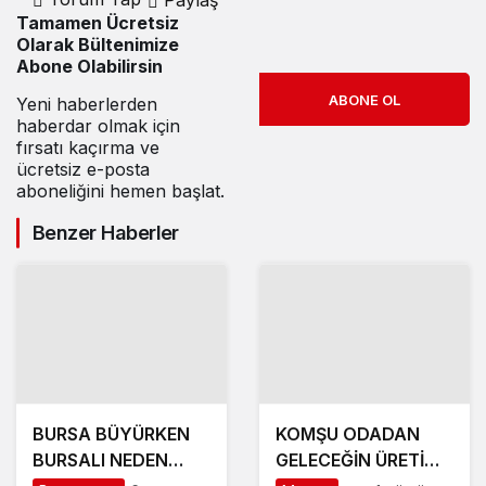
Paylaş
Tamamen Ücretsiz
Olarak Bültenimize
Abone Olabilirsin
ABONE OL
Yeni haberlerden
haberdar olmak için
fırsatı kaçırma ve
ücretsiz e-posta
aboneliğini hemen başlat.
Benzer Haberler
BURSA BÜYÜRKEN
KOMŞU ODADAN
BURSALI NEDEN
GELECEĞİN ÜRETİM
YOKSULLAŞIYOR
ÜSSÜ YESAN’A