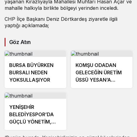
yaşanan Kirazlıyayla Mahallesi Muhtarı Hasan Açar ve
mahalle halkıyla birlikte bölgeyi yerinden inceledi.
CHP İlçe Başkanı Deniz Dörtkardeş ziyaretle ilgili
yaptığı açıklamada;
Göz Atın
BURSA BÜYÜRKEN
KOMŞU ODADAN
BURSALI NEDEN
GELECEĞİN ÜRETİM
YOKSULLAŞIYOR
ÜSSÜ YESAN’A
ÇIKARTMA!
YENİŞEHİR
BELEDİYESPOR’DA
GÜÇLÜ YÖNETİM,
BÜYÜK HEDEFLER