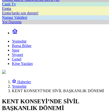
Canlı Tv
Emtia
Emtia'larda son durum!
Namaz Vakitleri
Yol Durumu
Yenişehir
Bursa Bölge
Spor
Siyaset
Genel
Köşe Yazıları
Haberler
Yenişehir
KENT KONSEYİ’NDE SİVİL BAŞKANLIK DÖNEMİ
KENT KONSEYİ’NDE SİVİL
BAŞKANLIK DÖNEMİ