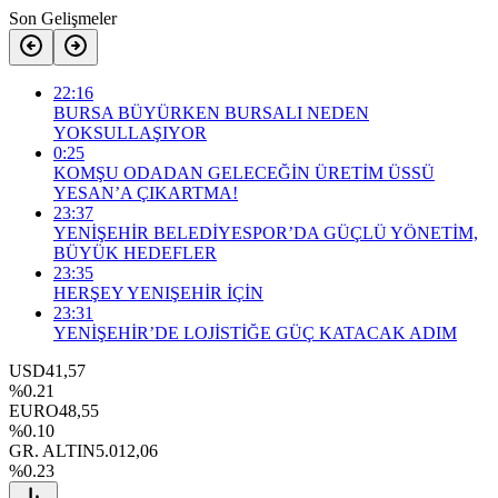
Son Gelişmeler
22:16
BURSA BÜYÜRKEN BURSALI NEDEN
YOKSULLAŞIYOR
0:25
KOMŞU ODADAN GELECEĞİN ÜRETİM ÜSSÜ
YESAN’A ÇIKARTMA!
23:37
YENİŞEHİR BELEDİYESPOR’DA GÜÇLÜ YÖNETİM,
BÜYÜK HEDEFLER
23:35
HERŞEY YENIŞEHİR İÇİN
23:31
YENİŞEHİR’DE LOJİSTİĞE GÜÇ KATACAK ADIM
USD
41,57
%0.21
EURO
48,55
%0.10
GR. ALTIN
5.012,06
%0.23