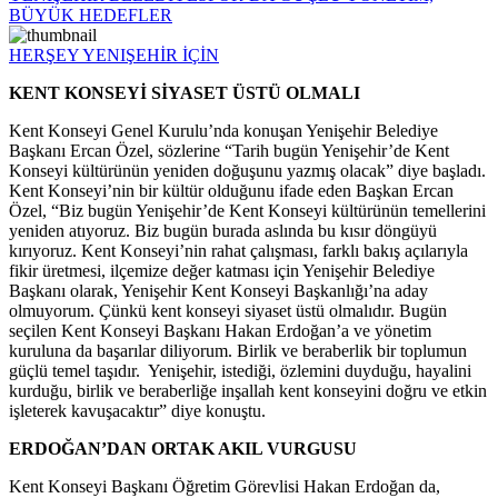
BÜYÜK HEDEFLER
HERŞEY YENIŞEHİR İÇİN
KENT KONSEYİ SİYASET ÜSTÜ OLMALI
Kent Konseyi Genel Kurulu’nda konuşan Yenişehir Belediye
Başkanı Ercan Özel, sözlerine “Tarih bugün Yenişehir’de Kent
Konseyi kültürünün yeniden doğuşunu yazmış olacak” diye başladı.
Kent Konseyi’nin bir kültür olduğunu ifade eden Başkan Ercan
Özel, “Biz bugün Yenişehir’de Kent Konseyi kültürünün temellerini
yeniden atıyoruz. Biz bugün burada aslında bu kısır döngüyü
kırıyoruz. Kent Konseyi’nin rahat çalışması, farklı bakış açılarıyla
fikir üretmesi, ilçemize değer katması için Yenişehir Belediye
Başkanı olarak, Yenişehir Kent Konseyi Başkanlığı’na aday
olmuyorum. Çünkü kent konseyi siyaset üstü olmalıdır. Bugün
seçilen Kent Konseyi Başkanı Hakan Erdoğan’a ve yönetim
kuruluna da başarılar diliyorum. Birlik ve beraberlik bir toplumun
güçlü temel taşıdır. Yenişehir, istediği, özlemini duyduğu, hayalini
kurduğu, birlik ve beraberliğe inşallah kent konseyini doğru ve etkin
işleterek kavuşacaktır” diye konuştu.
ERDOĞAN’DAN ORTAK AKIL VURGUSU
Kent Konseyi Başkanı Öğretim Görevlisi Hakan Erdoğan da,