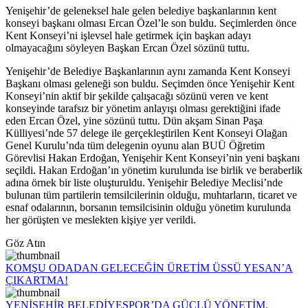
Yenişehir’de geleneksel hale gelen belediye başkanlarının kent
konseyi başkanı olması Ercan Özel’le son buldu. Seçimlerden önce
Kent Konseyi’ni işlevsel hale getirmek için başkan adayı
olmayacağını söyleyen Başkan Ercan Özel sözünü tuttu.
Yenişehir’de Belediye Başkanlarının aynı zamanda Kent Konseyi
Başkanı olması geleneği son buldu. Seçimden önce Yenişehir Kent
Konseyi’nin aktif bir şekilde çalışacağı sözünü veren ve kent
konseyinde tarafsız bir yönetim anlayışı olması gerektiğini ifade
eden Ercan Özel, yine sözünü tuttu. Dün akşam Sinan Paşa
Külliyesi’nde 57 delege ile gerçekleştirilen Kent Konseyi Olağan
Genel Kurulu’nda tüm delegenin oyunu alan BUÜ Öğretim
Görevlisi Hakan Erdoğan, Yenişehir Kent Konseyi’nin yeni başkanı
seçildi. Hakan Erdoğan’ın yönetim kurulunda ise birlik ve beraberlik
adına örnek bir liste oluşturuldu. Yenişehir Belediye Meclisi’nde
bulunan tüm partilerin temsilcilerinin olduğu, muhtarların, ticaret ve
esnaf odalarının, borsanın temsilcisinin olduğu yönetim kurulunda
her görüşten ve meslekten kişiye yer verildi.
Göz Atın
KOMŞU ODADAN GELECEĞİN ÜRETİM ÜSSÜ YESAN’A
ÇIKARTMA!
YENİŞEHİR BELEDİYESPOR’DA GÜÇLÜ YÖNETİM,