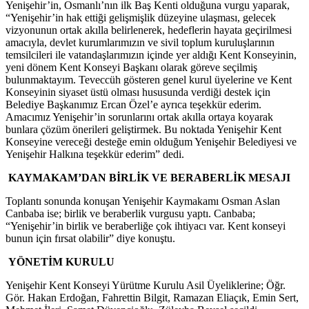
Yenişehir’in, Osmanlı’nın ilk Baş Kenti olduğuna vurgu yaparak,
“Yenişehir’in hak ettiği gelişmişlik düzeyine ulaşması, gelecek
vizyonunun ortak akılla belirlenerek, hedeflerin hayata geçirilmesi
amacıyla, devlet kurumlarımızın ve sivil toplum kuruluşlarının
temsilcileri ile vatandaşlarımızın içinde yer aldığı Kent Konseyinin,
yeni dönem Kent Konseyi Başkanı olarak göreve seçilmiş
bulunmaktayım. Teveccüh gösteren genel kurul üyelerine ve Kent
Konseyinin siyaset üstü olması hususunda verdiği destek için
Belediye Başkanımız Ercan Özel’e ayrıca teşekkür ederim.
Amacımız Yenişehir’in sorunlarını ortak akılla ortaya koyarak
bunlara çözüm önerileri geliştirmek. Bu noktada Yenişehir Kent
Konseyine vereceği desteğe emin olduğum Yenişehir Belediyesi ve
Yenişehir Halkına teşekkür ederim” dedi.
KAYMAKAM’DAN BİRLİK VE BERABERLİK MESAJI
Toplantı sonunda konuşan Yenişehir Kaymakamı Osman Aslan
Canbaba ise; birlik ve beraberlik vurgusu yaptı. Canbaba;
“Yenişehir’in birlik ve beraberliğe çok ihtiyacı var. Kent konseyi
bunun için fırsat olabilir” diye konuştu.
YÖNETİM KURULU
Yenişehir Kent Konseyi Yürütme Kurulu Asil Üyeliklerine; Öğr.
Gör. Hakan Erdoğan, Fahrettin Bilgit, Ramazan Eliaçık, Emin Sert,