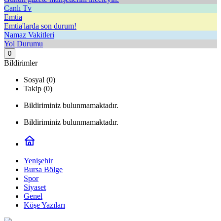
Canlı Tv
Emtia
Emtia'larda son durum!
Namaz Vakitleri
Yol Durumu
0
Bildirimler
Sosyal (0)
Takip (0)
Bildiriminiz bulunmamaktadır.
Bildiriminiz bulunmamaktadır.
Yenişehir
Bursa Bölge
Spor
Siyaset
Genel
Köşe Yazıları