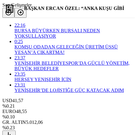
Son Gelişmeler
BAŞKAN ERCAN ÖZEL: “ANKA KUŞU GİBİ
KÜLLERİMİZDEN YENİDEN DOĞUYORUZ!”
22:16
BURSA BÜYÜRKEN BURSALI NEDEN
YOKSULLAŞIYOR
0:25
Yorum Yap
Paylaş
KOMŞU ODADAN GELECEĞİN ÜRETİM ÜSSÜ
YESAN’A ÇIKARTMA!
23:37
YENİŞEHİR BELEDİYESPOR’DA GÜÇLÜ YÖNETİM,
BÜYÜK HEDEFLER
23:35
HERŞEY YENIŞEHİR İÇİN
23:31
YENİŞEHİR’DE LOJİSTİĞE GÜÇ KATACAK ADIM
USD
41,57
%0.21
EURO
48,55
%0.10
GR. ALTIN
5.012,06
%0.23