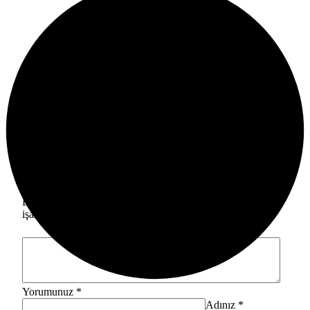
MHP YENİŞEHİR İLÇE BİNASINDA
TADİLAT BAŞLADI
Manşet
1 hafta önce
Bir Cevap Yaz
E-posta adresiniz yayınlanmayacak.
Gerekli alanlar
*
ile
işaretlenmişlerdir
Yorumunuz
*
Adınız
*