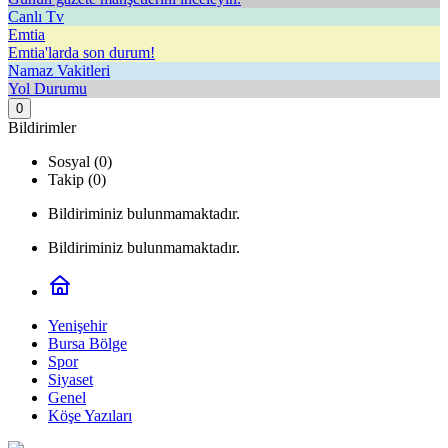
Canlı Tv
Emtia
Emtia'larda son durum!
Namaz Vakitleri
Yol Durumu
0
Bildirimler
Sosyal (0)
Takip (0)
Bildiriminiz bulunmamaktadır.
Bildiriminiz bulunmamaktadır.
Yenişehir
Bursa Bölge
Spor
Siyaset
Genel
Köşe Yazıları