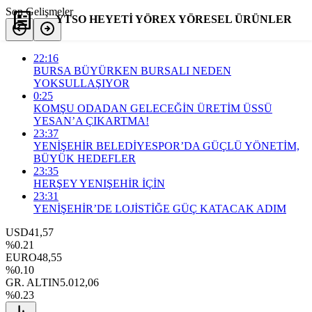
Son Gelişmeler
YTSO HEYETİ YÖREX YÖRESEL ÜRÜNLER
FUARINI ZİYARET ETTİ
22:16
BURSA BÜYÜRKEN BURSALI NEDEN
YOKSULLAŞIYOR
0:25
Yorum Yap
Paylaş
KOMŞU ODADAN GELECEĞİN ÜRETİM ÜSSÜ
YESAN’A ÇIKARTMA!
23:37
YENİŞEHİR BELEDİYESPOR’DA GÜÇLÜ YÖNETİM,
BÜYÜK HEDEFLER
23:35
HERŞEY YENIŞEHİR İÇİN
23:31
YENİŞEHİR’DE LOJİSTİĞE GÜÇ KATACAK ADIM
USD
41,57
%0.21
EURO
48,55
%0.10
GR. ALTIN
5.012,06
%0.23