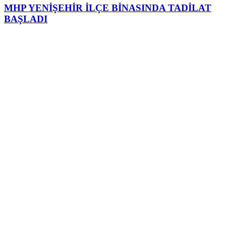
MHP YENİŞEHİR İLÇE BİNASINDA TADİLAT
BAŞLADI