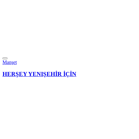
Manşet
HERŞEY YENIŞEHİR İÇİN