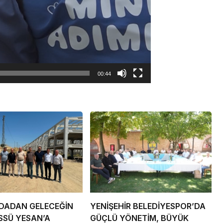
00:44
DADAN GELECEĞİN
YENİŞEHİR BELEDİYESPOR’DA
SSÜ YESAN’A
GÜÇLÜ YÖNETİM, BÜYÜK