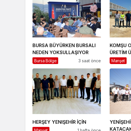
BURSA BÜYÜRKEN BURSALI
KOMŞU O
NEDEN YOKSULLAŞIYOR
ÜRETİM 
ÇIKARTM
Bursa Bölge
3 saat önce
Manşet
HERŞEY YENIŞEHİR İÇİN
YENİŞEHİ
KATACAK
Manşet
1 hafta önce