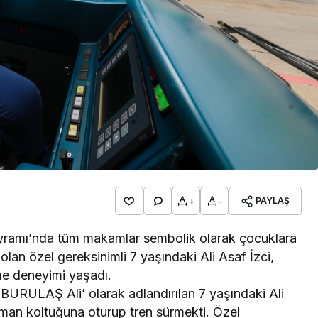
Bursa Bölge
BURSA BÜYÜRKEN
BURSALI NEDEN
YOKSULLAŞIYOR
+
-
PAYLAŞ
yramı’nda tüm makamlar sembolik olarak çocuklara
olan özel gereksinimli 7 yaşındaki Ali Asaf İzci,
e deneyimi yaşadı.
 ‘BURULAŞ Ali’ olarak adlandırılan 7 yaşındaki Ali
atman koltuğuna oturup tren sürmekti. Özel