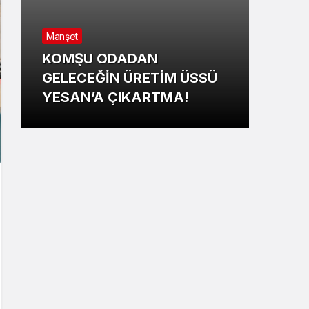
Manş
Manşet
YEN
KOMŞU ODADAN
BEL
GELECEĞİN ÜRETİM ÜSSÜ
YÖN
YESAN’A ÇIKARTMA!
HED