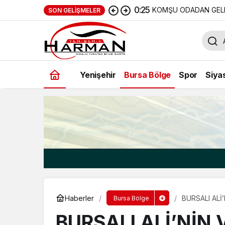
0:25
KOMŞU ODADAN GELE
SON GELIŞMELER
Yenişehir
Bursa Bölge
Spor
Siya
Haberler
BURSALI ALİ
Bursa Bölge
BURSALI ALİ’NİN