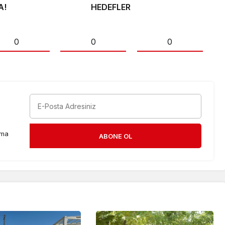
A!
HEDEFLER
0
0
0
rma
ABONE OL