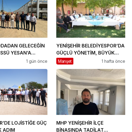
DADAN GELECEĞİN
YENİŞEHİR BELEDİYESPOR’DA
ÜSSÜ YESAN’A
GÜÇLÜ YÖNETİM, BÜYÜK
A!
HEDEFLER
1 gün önce
Manşet
1 hafta önce
R’DE LOJİSTİĞE GÜÇ
MHP YENİŞEHİR İLÇE
 ADIM
BİNASINDA TADİLAT