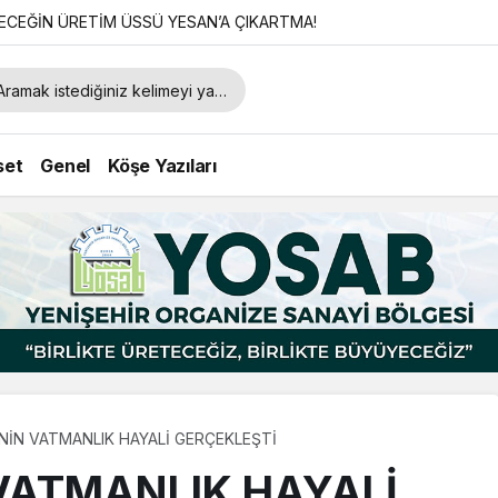
CEĞİN ÜRETİM ÜSSÜ YESAN’A ÇIKARTMA!
set
Genel
Köşe Yazıları
’NİN VATMANLIK HAYALİ GERÇEKLEŞTİ
 VATMANLIK HAYALİ