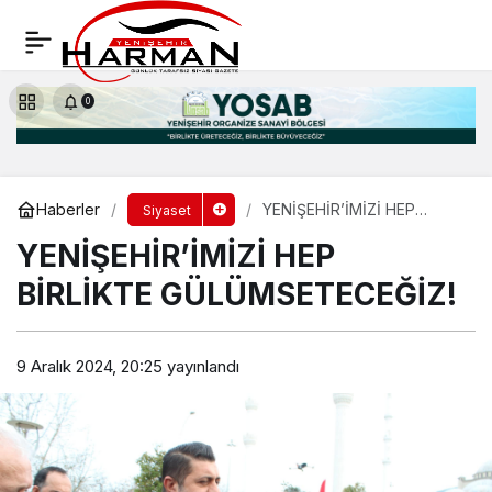
ZİRAAT ODASININ BİR KUSURU OLMADIĞI
ONAYLANDI
Yorum Yap
Paylaş
0
Haberler
YENİŞEHİR’İMİZİ HEP
Siyaset
BİRLİKTE
YENİŞEHİR’İMİZİ HEP
GÜLÜMSETECEĞİZ!
BİRLİKTE GÜLÜMSETECEĞİZ!
9 Aralık 2024, 20:25
yayınlandı