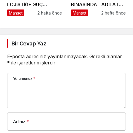
LOJİSTİĞE GÜÇ
BİNASINDA TADİLAT
KATACAK ADIM
BAŞLADI
Manşet
2 hafta önce
Manşet
2 hafta önce
Bir Cevap Yaz
E-posta adresiniz yayınlanmayacak.
Gerekli alanlar
*
ile işaretlenmişlerdir
Yorumunuz
*
Adınız
*