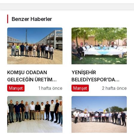
Benzer Haberler
KOMŞU ODADAN
YENİŞEHİR
GELECEĞİN ÜRETİM
BELEDİYESPOR’DA
ÜSSÜ YESAN’A
GÜÇLÜ YÖNETİM,
Manşet
1 hafta önce
Manşet
2 hafta önce
ÇIKARTMA!
BÜYÜK HEDEFLER