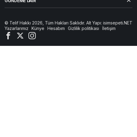
GÜNDEME DAIR
© Telif Hakkı 2026, Tüm Hakları Saklıdır. Alt Yapı:
isimsepeti.NET
Yazarlarımız
Künye
Hesabım
Gizlilik politikası
İletişim