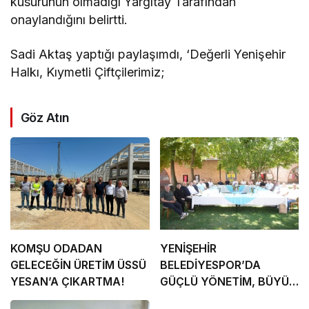
kusurunun olmadığı Yargıtay Tarafından
onaylandığını belirtti.
Sadi Aktaş yaptığı paylaşımdı, ‘Değerli Yenişehir
Halkı, Kıymetli Çiftçilerimiz;
Göz Atın
KOMŞU ODADAN
YENİŞEHİR
GELECEĞİN ÜRETİM ÜSSÜ
BELEDİYESPOR’DA
YESAN’A ÇIKARTMA!
GÜÇLÜ YÖNETİM, BÜYÜK
HEDEFLER