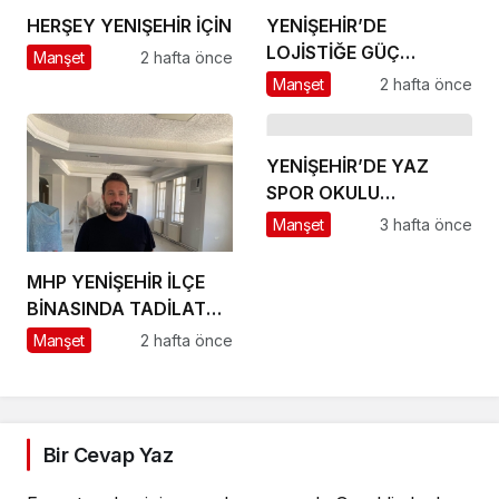
HERŞEY YENIŞEHİR İÇİN
YENİŞEHİR’DE
LOJİSTİĞE GÜÇ
Manşet
2 hafta önce
KATACAK ADIM
Manşet
2 hafta önce
YENİŞEHİR’DE YAZ
SPOR OKULU
HEYECANI BAŞLADI
Manşet
3 hafta önce
MHP YENİŞEHİR İLÇE
BİNASINDA TADİLAT
BAŞLADI
Manşet
2 hafta önce
Bir Cevap Yaz