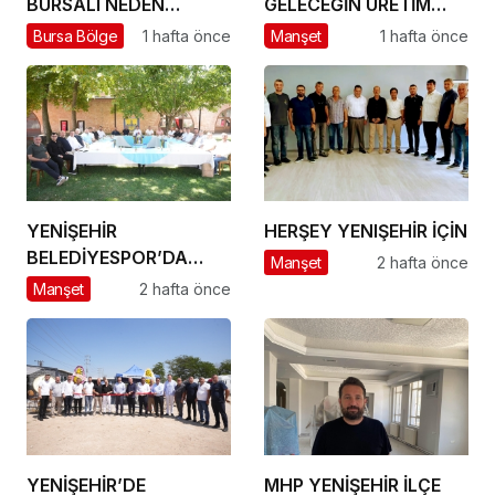
BURSALI NEDEN
GELECEĞİN ÜRETİM
YOKSULLAŞIYOR
ÜSSÜ YESAN’A
Bursa Bölge
1 hafta önce
Manşet
1 hafta önce
ÇIKARTMA!
YENİŞEHİR
HERŞEY YENIŞEHİR İÇİN
BELEDİYESPOR’DA
Manşet
2 hafta önce
GÜÇLÜ YÖNETİM,
Manşet
2 hafta önce
BÜYÜK HEDEFLER
YENİŞEHİR’DE
MHP YENİŞEHİR İLÇE