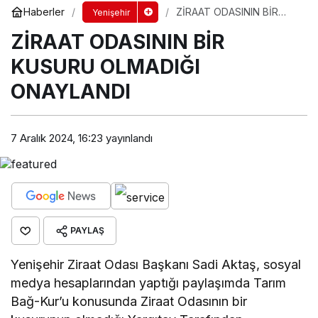
Haberler
ZİRAAT ODASININ BİR
Yenişehir
KUSURU OLMADIĞI
ZİRAAT ODASININ BİR
ONAYLANDI
KUSURU OLMADIĞI
ONAYLANDI
7 Aralık 2024, 16:23
yayınlandı
PAYLAŞ
Yenişehir Ziraat Odası Başkanı Sadi Aktaş, sosyal
medya hesaplarından yaptığı paylaşımda Tarım
Bağ-Kur’u konusunda Ziraat Odasının bir