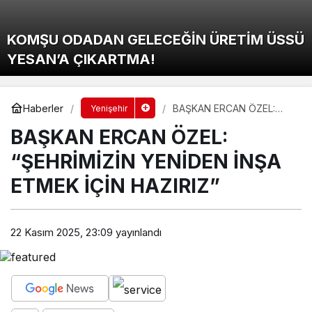
KOMŞU ODADAN GELECEĞİN ÜRETİM ÜSSÜ
YESAN’A ÇIKARTMA!
Haberler
BAŞKAN ERCAN ÖZEL:
Yenişehir
“ŞEHRİMİZİN YENİDEN
BAŞKAN ERCAN ÖZEL:
İNŞA ETMEK İÇİN
HAZIRIZ”
“ŞEHRİMİZİN YENİDEN İNŞA
ETMEK İÇİN HAZIRIZ”
22 Kasım 2025, 23:09
yayınlandı