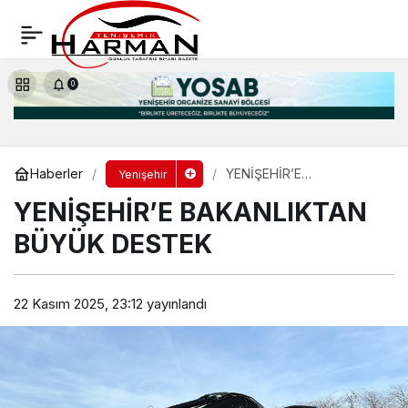
BAŞKAN ERCAN ÖZEL: “ŞEHRİMİZİN
YENİDEN İNŞA ETMEK İÇİN HAZIRIZ”
Yorum Yap
Paylaş
0
Haberler
YENİŞEHİR’E
Yenişehir
BAKANLIKTAN BÜYÜK
YENİŞEHİR’E BAKANLIKTAN
DESTEK
BÜYÜK DESTEK
22 Kasım 2025, 23:12
yayınlandı