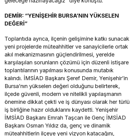
geleceğe hazırlayacağız” diye konuştu.
DEMİR: “YENİŞEHİR BURSA’NIN YÜKSELEN
DEĞERİ”
Toplantıda ayrıca, ilçenin gelişimine katkı sunacak
yeni projelerde müteahhitler ve sanayicilerle ortak
akıl mekanizmasının güçlendirilmesi, yerelde
karşılaşılan sorunların çözümü için düzenli istişare
toplantılarının yapılması konusunda mutabık
kalındı. İMSİAD Başkanı Şeref Demir, Yenişehir’in
Bursa’nın yükselen değeri olduğunu belirterek,
ilçede güvenli, modern ve nitelikli yapılaşmanın
önemine dikkat çekti ve iş dünyası olarak her türlü
iş birliğine hazır olduklarını kaydetti. Yenişehir
İMSİAD Başkanı Emrah Taşcan ile Genç İMSİAD
Başkanı Osman Yıldız da, genç ve dinamik
müteahhitlerin ilçeye yeni vizyon katacağını,