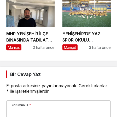
MHP YENİŞEHİR İLÇE
YENİŞEHİR’DE YAZ
BİNASINDA TADİLAT
SPOR OKULU
BAŞLADI
HEYECANI BAŞLADI
Manşet
3 hafta önce
Manşet
3 hafta önce
Bir Cevap Yaz
E-posta adresiniz yayınlanmayacak.
Gerekli alanlar
*
ile işaretlenmişlerdir
Yorumunuz
*