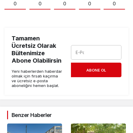
0
0
0
0
0
Tamamen
Ücretsiz Olarak
Bültenimize
Abone Olabilirsin
ABONE OL
Yeni haberlerden haberdar
olmak için fırsatı kaçırma
ve ücretsiz e-posta
aboneliğini hemen başlat.
Benzer Haberler