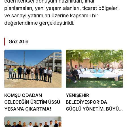
eden kentsel dönüşüm hazırlıkları, imar
planlamaları, yeni yaşam alanları, ticaret bölgeleri
ve sanayi yatırımları üzerine kapsamlı bir
değerlendirme gerçekleştirildi.
Göz Atın
KOMŞU ODADAN
YENİŞEHİR
GELECEĞİN ÜRETİM ÜSSÜ
BELEDİYESPOR’DA
YESAN’A ÇIKARTMA!
GÜÇLÜ YÖNETİM, BÜYÜK
HEDEFLER