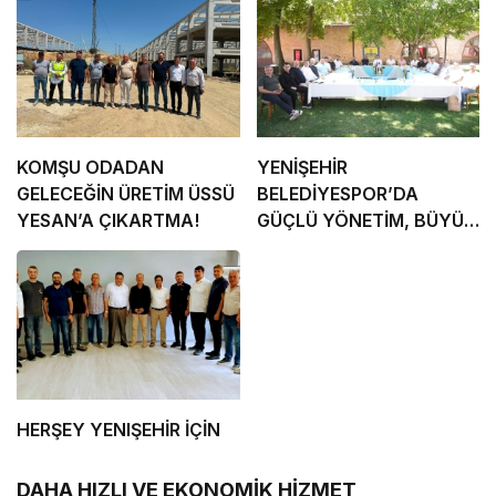
KOMŞU ODADAN
YENİŞEHİR
GELECEĞİN ÜRETİM ÜSSÜ
BELEDİYESPOR’DA
YESAN’A ÇIKARTMA!
GÜÇLÜ YÖNETİM, BÜYÜK
HEDEFLER
HERŞEY YENIŞEHİR İÇİN
DAHA HIZLI VE EKONOMİK HİZMET