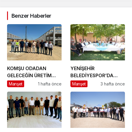
Benzer Haberler
KOMŞU ODADAN
YENİŞEHİR
GELECEĞİN ÜRETİM
BELEDİYESPOR’DA
ÜSSÜ YESAN’A
GÜÇLÜ YÖNETİM,
Manşet
1 hafta önce
Manşet
3 hafta önce
ÇIKARTMA!
BÜYÜK HEDEFLER