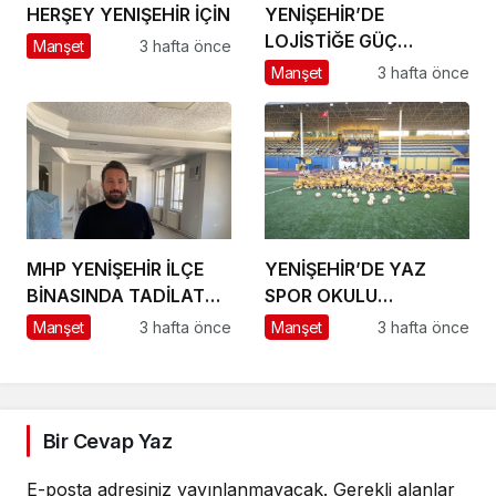
HERŞEY YENIŞEHİR İÇİN
YENİŞEHİR’DE
LOJİSTİĞE GÜÇ
Manşet
3 hafta önce
KATACAK ADIM
Manşet
3 hafta önce
MHP YENİŞEHİR İLÇE
YENİŞEHİR’DE YAZ
BİNASINDA TADİLAT
SPOR OKULU
BAŞLADI
HEYECANI BAŞLADI
Manşet
3 hafta önce
Manşet
3 hafta önce
Bir Cevap Yaz
E-posta adresiniz yayınlanmayacak.
Gerekli alanlar