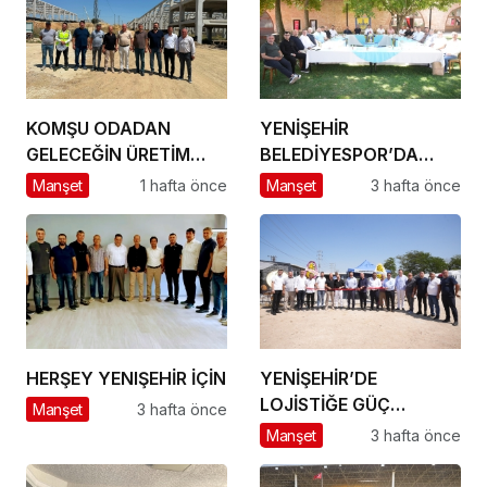
KOMŞU ODADAN
YENİŞEHİR
GELECEĞİN ÜRETİM
BELEDİYESPOR’DA
ÜSSÜ YESAN’A
GÜÇLÜ YÖNETİM,
Manşet
1 hafta önce
Manşet
3 hafta önce
ÇIKARTMA!
BÜYÜK HEDEFLER
HERŞEY YENIŞEHİR İÇİN
YENİŞEHİR’DE
LOJİSTİĞE GÜÇ
Manşet
3 hafta önce
KATACAK ADIM
Manşet
3 hafta önce