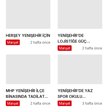
HERŞEY YENIŞEHİR İÇİN
YENİŞEHİR’DE
LOJİSTİĞE GÜÇ
Manşet
2 hafta önce
KATACAK ADIM
Manşet
2 hafta önce
MHP YENİŞEHİR İLÇE
YENİŞEHİR’DE YAZ
BİNASINDA TADİLAT
SPOR OKULU
BAŞLADI
HEYECANI BAŞLADI
Manşet
2 hafta önce
Manşet
3 hafta önce