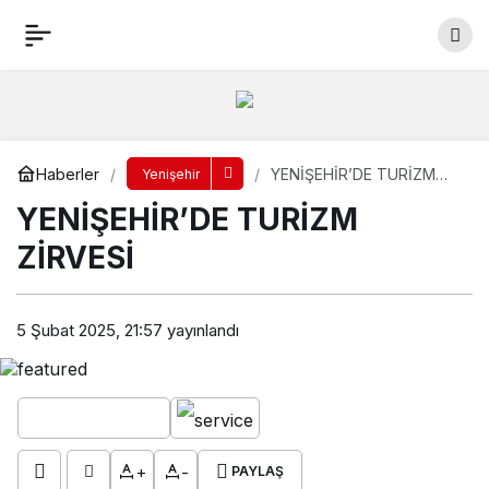
YENİŞEHİR’DE TURİZM ZİRVESİ
Yorum Yap
Paylaş
Haberler
YENİŞEHİR’DE TURİZM
Yenişehir
ZİRVESİ
YENİŞEHİR’DE TURİZM
ZİRVESİ
5 Şubat 2025, 21:57
yayınlandı
+
-
PAYLAŞ