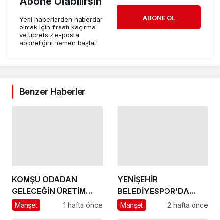
Abone Olabilirsin
ABONE OL
Yeni haberlerden haberdar
olmak için fırsatı kaçırma
ve ücretsiz e-posta
aboneliğini hemen başlat.
Benzer Haberler
KOMŞU ODADAN
YENİŞEHİR
GELECEĞİN ÜRETİM
BELEDİYESPOR’DA
ÜSSÜ YESAN’A
GÜÇLÜ YÖNETİM,
Manşet
1 hafta önce
Manşet
2 hafta önce
ÇIKARTMA!
BÜYÜK HEDEFLER