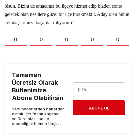
olsun. Bizim de amacımız bu ilçeye hizmet edip bizden sonra
gelecek olan nesillere güzel bir ilçe bırakmaktır. Aday olan bütün
arkadaşlarımıza başarılar diliyorum’
0
0
0
0
0
Tamamen
Ücretsiz Olarak
Bültenimize
Abone Olabilirsin
ABONE OL
Yeni haberlerden haberdar
olmak için fırsatı kaçırma
ve ücretsiz e-posta
aboneliğini hemen başlat.