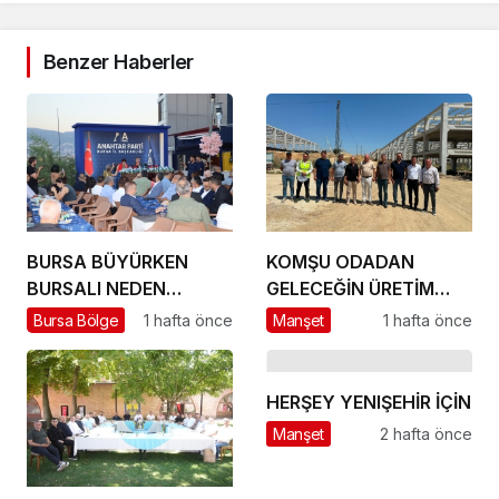
Benzer Haberler
BURSA BÜYÜRKEN
KOMŞU ODADAN
BURSALI NEDEN
GELECEĞİN ÜRETİM
YOKSULLAŞIYOR
ÜSSÜ YESAN’A
Bursa Bölge
1 hafta önce
Manşet
1 hafta önce
ÇIKARTMA!
HERŞEY YENIŞEHİR İÇİN
Manşet
2 hafta önce