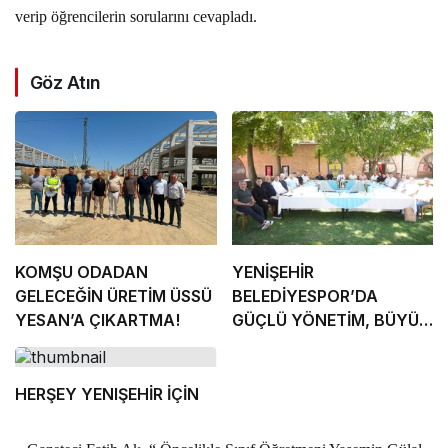
verip öğrencilerin sorularını cevapladı.
Göz Atın
KOMŞU ODADAN
YENİŞEHİR
GELECEĞİN ÜRETİM ÜSSÜ
BELEDİYESPOR’DA
YESAN’A ÇIKARTMA!
GÜÇLÜ YÖNETİM, BÜYÜK
HEDEFLER
HERŞEY YENIŞEHİR İÇİN