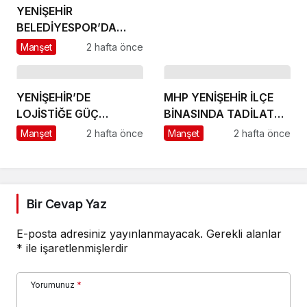
YENİŞEHİR
BELEDİYESPOR’DA
GÜÇLÜ YÖNETİM,
Manşet
2 hafta önce
BÜYÜK HEDEFLER
YENİŞEHİR’DE
MHP YENİŞEHİR İLÇE
LOJİSTİĞE GÜÇ
BİNASINDA TADİLAT
KATACAK ADIM
BAŞLADI
Manşet
2 hafta önce
Manşet
2 hafta önce
Bir Cevap Yaz
E-posta adresiniz yayınlanmayacak.
Gerekli alanlar
*
ile işaretlenmişlerdir
Yorumunuz
*