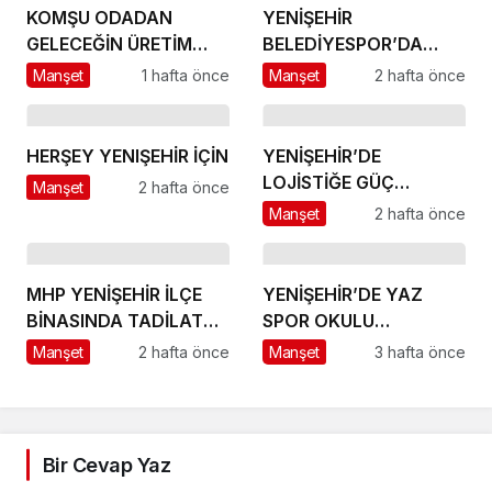
KOMŞU ODADAN
YENİŞEHİR
GELECEĞİN ÜRETİM
BELEDİYESPOR’DA
ÜSSÜ YESAN’A
GÜÇLÜ YÖNETİM,
Manşet
1 hafta önce
Manşet
2 hafta önce
ÇIKARTMA!
BÜYÜK HEDEFLER
HERŞEY YENIŞEHİR İÇİN
YENİŞEHİR’DE
LOJİSTİĞE GÜÇ
Manşet
2 hafta önce
KATACAK ADIM
Manşet
2 hafta önce
MHP YENİŞEHİR İLÇE
YENİŞEHİR’DE YAZ
BİNASINDA TADİLAT
SPOR OKULU
BAŞLADI
HEYECANI BAŞLADI
Manşet
2 hafta önce
Manşet
3 hafta önce
Bir Cevap Yaz