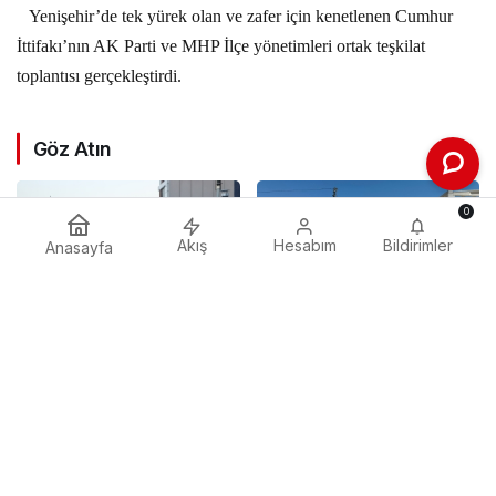
Yenişehir’de tek yürek olan ve zafer için kenetlenen Cumhur
İttifakı’nın AK Parti ve MHP İlçe yönetimleri ortak teşkilat
toplantısı gerçekleştirdi.
Göz Atın
0
Akış
Hesabım
Bildirimler
Anasayfa
BURSA BÜYÜRKEN
KOMŞU ODADAN
BURSALI NEDEN
GELECEĞİN ÜRETİM ÜSSÜ
YOKSULLAŞIYOR
YESAN’A ÇIKARTMA!