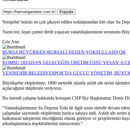
Kopyala
Yenişehir’imizin en çok şikayet edilen noktalarından biri olan Su De
Yazın toz, kışın çamur derdi yaşayan vatandaşlarımızın sorununu Büyü
Göz Atın
BURSA BÜYÜRKEN BURSALI NEDEN YOKSULLAŞIYOR
KOMŞU ODADAN GELECEĞİN ÜRETİM ÜSSÜ YESAN’A Ç
YENİŞEHİR BELEDİYESPOR’DA GÜÇLÜ YÖNETİM, BÜYÜ
Büyükşehir ekiplerimiz, 1800 metrelik alanda asfalt altı serim işlem
açılacağının müjdesini veriyoruz.
Bu önemli çalışma hakkında konuşan CHP İlçe Başkanımız Deniz Dö
“Vatandaşlarımızın Su Deposu Yolu ile ilgili uzun süredir devam eden şi
çalışmalar sayesinde ekiplerimiz hızlıca sahaya indi. Asfalt altı serim
halkımızın taleplerini önceliğimiz olarak görüyor ve projelerimizi ha
arkadaşlarımıza teşekkürlerimi sunuyorum.”