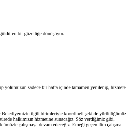
güldüren bir güzelliğe dönüşüyor.
anıp yolumuzun sadece bir hafta içinde tamamen yenilenip, hizmete
r Belediyemizin ilgili birimleriyle koordineli şekilde yürüttüğümüz
a sürede halkımızın hizmetine sunacağız. Söz verdiğimiz gibi,
var gücümüzle çalışmaya devam edeceğiz. Emeği geçen tüm çalışma