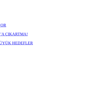
YOR
’A ÇIKARTMA!
BÜYÜK HEDEFLER