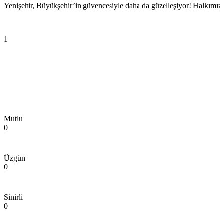
Yenişehir, Büyükşehir’in güvencesiyle daha da güzelleşiyor! Halkımı
1
Mutlu
0
Üzgün
0
Sinirli
0