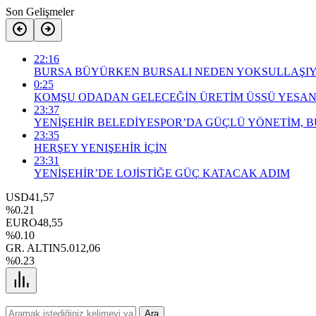
Son Gelişmeler
22:16
BURSA BÜYÜRKEN BURSALI NEDEN YOKSULLAŞI
0:25
KOMŞU ODADAN GELECEĞİN ÜRETİM ÜSSÜ YESAN
23:37
YENİŞEHİR BELEDİYESPOR’DA GÜÇLÜ YÖNETİM, 
23:35
HERŞEY YENIŞEHİR İÇİN
23:31
YENİŞEHİR’DE LOJİSTİĞE GÜÇ KATACAK ADIM
USD
41,57
%0.21
EURO
48,55
%0.10
GR. ALTIN
5.012,06
%0.23
Ara