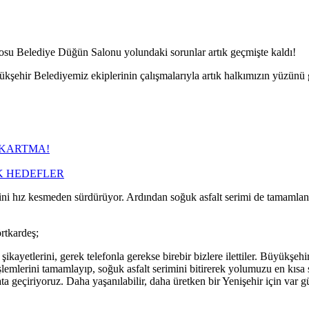
posu Belediye Düğün Salonu yolundaki sorunlar artık geçmişte kaldı!
kşehir Belediyemiz ekiplerinin çalışmalarıyla artık halkımızın yüzünü 
IKARTMA!
K HEDEFLER
lerini hız kesmeden sürdürüyor. Ardından soğuk asfalt serimi de tamaml
rtkardeş;
kayetlerini, gerek telefonla gerekse birebir bizlere ilettiler. Büyükşehi
 işlemlerini tamamlayıp, soğuk asfalt serimini bitirerek yolumuzu en kıs
yata geçiriyoruz. Daha yaşanılabilir, daha üretken bir Yenişehir için 