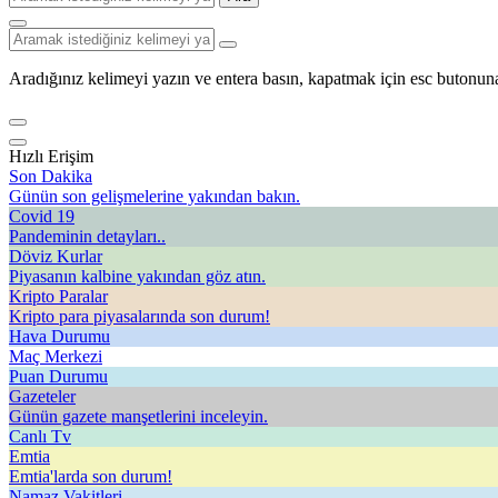
Aradığınız kelimeyi yazın ve entera basın, kapatmak için esc butonuna
Hızlı Erişim
Son Dakika
Günün son gelişmelerine yakından bakın.
Covid 19
Pandeminin detayları..
Döviz Kurlar
Piyasanın kalbine yakından göz atın.
Kripto Paralar
Kripto para piyasalarında son durum!
Hava Durumu
Maç Merkezi
Puan Durumu
Gazeteler
Günün gazete manşetlerini inceleyin.
Canlı Tv
Emtia
Emtia'larda son durum!
Namaz Vakitleri