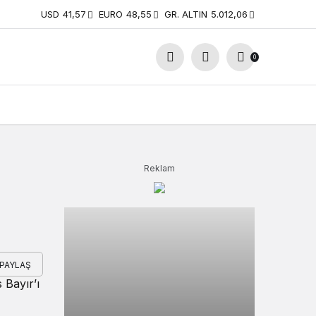
USD
41,57
EURO
48,55
GR. ALTIN
5.012,06
0
Reklam
PAYLAŞ
 Bayır’ı