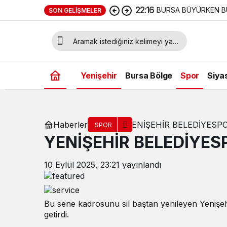
22:16
BURSA BÜYÜRKEN B
SON GELIŞMELER
Yenişehir
Bursa Bölge
Spor
Siya
Haberler
YENİŞEHİR BELEDİYESPO
SPOR
YENİŞEHİR BELEDİYES
10 Eylül 2025, 23:21
yayınlandı
Bu sene kadrosunu sil baştan yenileyen Yenişehi
getirdi.