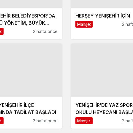
ŞEHİR BELEDİYESPOR’DA
HERŞEY YENIŞEHİR İÇİN
Ü YÖNETİM, BÜYÜK
Manşet
2 haf
FLER
t
2 hafta önce
YENİŞEHİR’DE YAZ SPOR
SINDA TADİLAT BAŞLADI
OKULU HEYECANI BAŞL
t
2 hafta önce
Manşet
2 haf