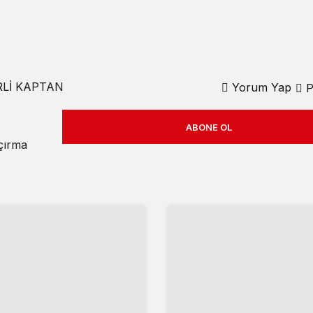
RLİ KAPTAN
Yorum Yap
P
ABONE OL
açırma