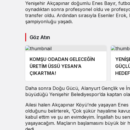
Yenişehir Akçapınar doğumlu Enes Bayır, futbol
oynadıktan sonra profesyonel oldu ve profesyo
transfer oldu. Ardından sırasıyla Esenler Erok,
şampiyonluğu yaşadı.
Göz Atın
KOMŞU ODADAN GELECEĞİN
YENİŞ
ÜRETİM ÜSSÜ YESAN’A
GÜÇLÜ
ÇIKARTMA!
HEDEF
Daha sonra Doğu Gücü, Alanyurt Gençlik ve İn
büyüdüğü Yenişehir Belediyespor’da kaptan ola
Ailesi halen Akçapınar Köyü’nde yaşayan Enes
olduğunu belirterek, ‘Çok şükür hayalime kavuş
kabul ettim ve şu an evimdeyim. İnşallah bu 
yaşayacağım. Maçların başlamasını büyük bir
dedi.