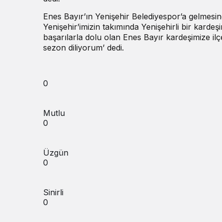
Enes Bayır’ın Yenişehir Belediyespor’a gelmesi
Yenişehir’imizin takımında Yenişehirli bir kardeşi
başarılarla dolu olan Enes Bayır kardeşimize ilç
sezon diliyorum’ dedi.
0
Mutlu
0
Üzgün
0
Sinirli
0