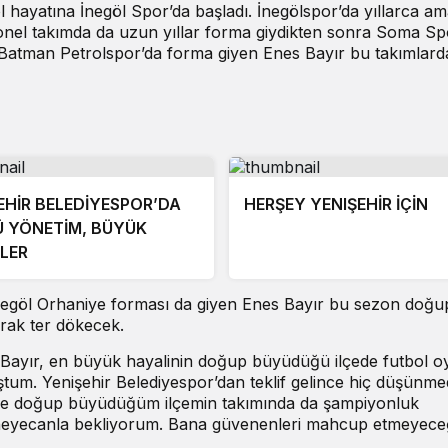
 hayatına İnegöl Spor’da başladı. İnegölspor’da yıllarca am
nel takımda da uzun yıllar forma giydikten sonra Soma Sp
 Batman Petrolspor’da forma giyen Enes Bayır bu takımlarda
EHİR BELEDİYESPOR’DA
HERŞEY YENIŞEHİR İÇİN
 YÖNETİM, BÜYÜK
LER
egöl Orhaniye forması da giyen Enes Bayır bu sezon doğu
rak ter dökecek.
 Bayır, en büyük hayalinin doğup büyüdüğü ilçede futbol 
tum. Yenişehir Belediyespor’dan teklif gelince hiç düşünm
sene doğup büyüdüğüm ilçemin takımında da şampiyonluk
 heyecanla bekliyorum. Bana güvenenleri mahcup etmeyece