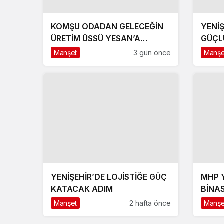
KOMŞU ODADAN GELECEĞİN
YENİ
ÜRETİM ÜSSÜ YESAN’A
GÜÇL
ÇIKARTMA!
HEDE
Manşet
3 gün önce
Manşe
YENİŞEHİR’DE LOJİSTİĞE GÜÇ
MHP YENİŞEHİR İLÇE
KATACAK ADIM
BİNA
Manşet
2 hafta önce
Manşe