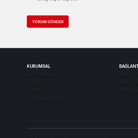
YORUM GÖNDER
KURUMSAL
BAĞLANT
Hakkımızda
Canlı TV
İletişim
Gazete 
Künye
Hava Du
Gizlilik politikası