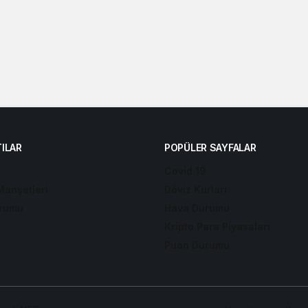
ILAR
POPÜLER SAYFALAR
Covid 19
Manşetleri
Döviz Kurları
rumu
Hava Durumu
Kripto Para Piyasaları
Puan Durumu