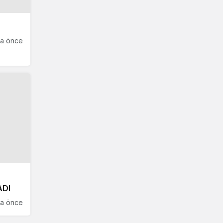
ta önce
ADI
ta önce