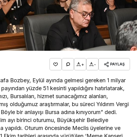
Bursa Bölge
BURSA BÜYÜRKEN
BURSALI NEDEN
YOKSULLAŞIYOR
+
-
PAYLAŞ
fa Bozbey, Eylül ayında gelmesi gereken 1 milyar
ri payından yüzde 51 kesinti yapıldığını hatırlatarak,
ızı, Bursalıları, hizmet sunacağımız alanları,
apmış olduğumuz araştırmalar, bu süreci Yıldırım Vergi
 Böyle bir anlayışı Bursa adına kınıyorum” dedi.
im ayı birinci oturumu, Büyükşehir Belediye
 yapıldı. Oturum öncesinde Meclis üyelerine ve
1 Ekim tarihleri arasında yürütülen ‘Meme Kanseri