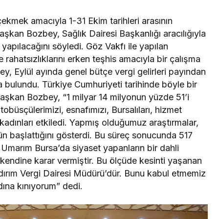
ekmek amacıyla 1-31 Ekim tarihleri arasının
 Başkan Bozbey, Sağlık Dairesi Başkanlığı aracılığıyla
yapılacağını söyledi. Göz Vakfı ile yapılan
hatsızlıklarını erken teşhis amacıyla bir çalışma
y, Eylül ayında genel bütçe vergi gelirleri payından
a bulundu. Türkiye Cumhuriyeti tarihinde böyle bir
Başkan Bozbey, “1 milyar 14 milyonun yüzde 51’i
tobüsçülerimizi, esnafımızı, Bursalıları, hizmet
 kadınları etkiledi. Yapmış olduğumuz araştırmalar,
ün başlattığını gösterdi. Bu süreç sonucunda 517
r. Umarım Bursa’da siyaset yapanların bir dahli
kendine karar vermiştir. Bu ölçüde kesinti yaşanan
ıldırım Vergi Dairesi Müdürü’dür. Bunu kabul etmemiz
dına kınıyorum” dedi.