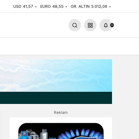
USD
41,57
EURO
48,55
GR. ALTIN
5.012,06
0
Reklam