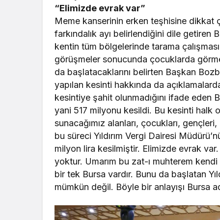
“Elimizde evrak var”
Meme kanserinin erken teşhisine dikkat ç
farkındalık ayı belirlendiğini dile getiren
kentin tüm bölgelerinde tarama çalışması 
görüşmeler sonucunda çocuklarda görme ra
da başlatacaklarını belirten Başkan Bozbe
yapılan kesinti hakkında da açıklamalard
kesintiye şahit olunmadığını ifade eden 
yani 517 milyonu kesildi. Bu kesinti halk o
sunacağımız alanları, çocukları, gençleri,
bu süreci Yıldırım Vergi Dairesi Müdürü’n
milyon lira kesilmiştir. Elimizde evrak va
yoktur. Umarım bu zat-ı muhterem kendi 
bir tek Bursa vardır. Bunu da başlatan Y
mümkün değil. Böyle bir anlayışı Bursa a