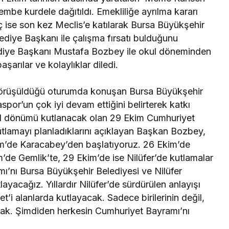
embe kurdele dağıtıldı. Emekliliğe ayrılma kararı
ise son kez Meclis’e katılarak Bursa Büyükşehir
ediye Başkanı ile çalışma fırsatı bulduğunu
diye Başkanı Mustafa Bozbey ile okul döneminden
başarılar ve kolaylıklar diledi.
örüşüldüğü oturumda konuşan Bursa Büyükşehir
or’un çok iyi devam ettiğini belirterek katkı
 yıl dönümü kutlanacak olan 29 Ekim Cumhuriyet
utlamayı planladıklarını açıklayan Başkan Bozbey,
im’de Karacabey’den başlatıyoruz. 26 Ekim’de
m’de Gemlik’te, 29 Ekim’de ise Nilüfer’de kutlamalar
ı’nı Bursa Büyükşehir Belediyesi ve Nilüfer
layacağız. Yıllardır Nilüfer’de sürdürülen anlayışı
’i alanlarda kutlayacak. Sadece birilerinin değil,
acak. Şimdiden herkesin Cumhuriyet Bayramı’nı