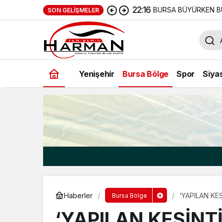
22:16
BURSA BÜYÜRKEN B
SON GELIŞMELER
Yenişehir
Bursa Bölge
Spor
Siya
Haberler
‘YAPILAN KE
Bursa Bölge
‘YAPILAN KESİNT