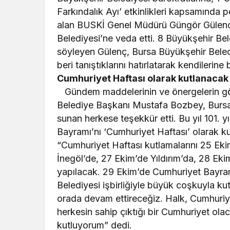
Farkındalık Ayı’ etkinlikleri kapsamında p
alan BUSKİ Genel Müdürü Güngör Gülenç 
Belediyesi’ne veda etti. 8 Büyükşehir Bel
söyleyen Gülenç, Bursa Büyükşehir Bele
beri tanıştıklarını hatırlatarak kendilerine 
Cumhuriyet Haftası olarak kutlanacak
Gündem maddelerinin ve önergelerin g
Belediye Başkanı Mustafa Bozbey, Bursasp
sunan herkese teşekkür etti. Bu yıl 101.
Bayramı’nı ‘Cumhuriyet Haftası’ olarak k
“Cumhuriyet Haftası kutlamalarını 25 Ek
İnegöl’de, 27 Ekim’de Yıldırım’da, 28 Eki
yapılacak. 29 Ekim’de Cumhuriyet Bayram
Belediyesi işbirliğiyle büyük coşkuyla kut
orada devam ettireceğiz. Halk, Cumhuriyet
herkesin sahip çıktığı bir Cumhuriyet ol
kutluyorum” dedi.