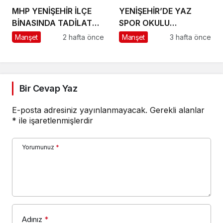
MHP YENİŞEHİR İLÇE
YENİŞEHİR’DE YAZ
BİNASINDA TADİLAT
SPOR OKULU
BAŞLADI
HEYECANI BAŞLADI
Manşet
2 hafta önce
Manşet
3 hafta önce
Bir Cevap Yaz
E-posta adresiniz yayınlanmayacak.
Gerekli alanlar
*
ile işaretlenmişlerdir
Yorumunuz
*
Adınız
*