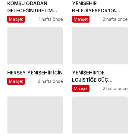
KOMŞU ODADAN
YENİŞEHİR
GELECEĞİN ÜRETİM
BELEDİYESPOR’DA
ÜSSÜ YESAN’A
GÜÇLÜ YÖNETİM,
Manşet
1 hafta önce
Manşet
2 hafta önce
ÇIKARTMA!
BÜYÜK HEDEFLER
HERŞEY YENIŞEHİR İÇİN
YENİŞEHİR’DE
LOJİSTİĞE GÜÇ
Manşet
2 hafta önce
KATACAK ADIM
Manşet
2 hafta önce