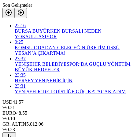
Son Gelişmeler
22:16
BURSA BÜYÜRKEN BURSALI NEDEN
YOKSULLAŞIYOR
0:25
KOMŞU ODADAN GELECEĞİN ÜRETİM ÜSSÜ
YESAN’A ÇIKARTMA!
23:37
YENİŞEHİR BELEDİYESPOR’DA GÜÇLÜ YÖNETİM,
BÜYÜK HEDEFLER
23:35
HERŞEY YENIŞEHİR İÇİN
23:31
YENİŞEHİR’DE LOJİSTİĞE GÜÇ KATACAK ADIM
USD
41,57
%0.21
EURO
48,55
%0.10
GR. ALTIN
5.012,06
%0.23