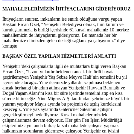
MAHALLELERİMİZİN İHTİYAÇLARINI GİDERİYORUZ
İhtiyaçların sınırsız, imkanların ise sınırlı olduğuna vurgu yapan
Başkan Ercan Özel, “Yenişehir Belediyesi olarak, tüm kurum ve
kuruluşlarımızla iş birliği içerisinde 61 kırsal mahallemiz 10 merkez
mahallemizin de ihtiyaçlarını gideriyoruz. Bu manada her bir
mahallemize elimizden gelen desteği sağlamaya çalışıyoruz” diye
konuştu.
BAŞKAN ÖZEL YAPILAN HİZMETLERİ ANLATTI
Yenişehir’deki çalışmalarla ilgili de muhtarlara bilgi veren Başkan
Ercan Özel, “Uzun yıllardır beklenen ancak bir türlü hayata
geçirilemeyen Yenişehir Yaş Sebze Meyve Hali’nin temelini bu yıl
içerisinde atacağız. Yine ilçemizde yıllardır yapılması beklenen
ancak herhangi bir adım atılmayan Yenişehir Hayvan Barınağı ve
Doğal Yaşam Alanı’nı kısa bir süre içerinde temelini atıp en kısa
sürede bitireceğiz. Yine Migros A.Ş. tarafından şehrimize büyük bir
yatırım yapılıyor Mayıs ayında bu projenin de açılış kurdelesini
keseceğiz. Yine yaz aylarında Galericiler Sitesinin açılışını
gerçekleştirmeyi hedefliyoruz. Kırsal mahallelerimizdeki
çalışmalarımıza devam ediyoruz. Her gün Fen İşleri Müdürlüğü
ekiplerimiz aynı anda birkaç kırsal mahallede çalışma yaparak
halkımızın sorunlarını gidermeye çalışıyor. Yenişehir en iyisini