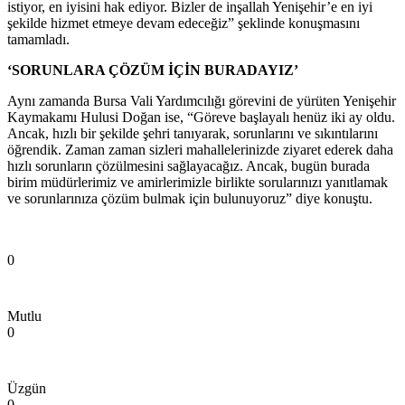
istiyor, en iyisini hak ediyor. Bizler de inşallah Yenişehir’e en iyi
şekilde hizmet etmeye devam edeceğiz” şeklinde konuşmasını
tamamladı.
‘SORUNLARA ÇÖZÜM İÇİN BURADAYIZ’
Aynı zamanda Bursa Vali Yardımcılığı görevini de yürüten Yenişehir
Kaymakamı Hulusi Doğan ise, “Göreve başlayalı henüz iki ay oldu.
Ancak, hızlı bir şekilde şehri tanıyarak, sorunlarını ve sıkıntılarını
öğrendik. Zaman zaman sizleri mahallelerinizde ziyaret ederek daha
hızlı sorunların çözülmesini sağlayacağız. Ancak, bugün burada
birim müdürlerimiz ve amirlerimizle birlikte sorularınızı yanıtlamak
ve sorunlarınıza çözüm bulmak için bulunuyoruz” diye konuştu.
0
Mutlu
0
Üzgün
0