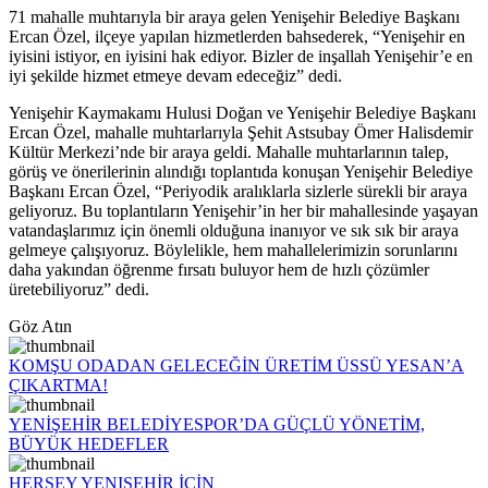
71 mahalle muhtarıyla bir araya gelen Yenişehir Belediye Başkanı
Ercan Özel, ilçeye yapılan hizmetlerden bahsederek, “Yenişehir en
iyisini istiyor, en iyisini hak ediyor. Bizler de inşallah Yenişehir’e en
iyi şekilde hizmet etmeye devam edeceğiz” dedi.
Yenişehir Kaymakamı Hulusi Doğan ve Yenişehir Belediye Başkanı
Ercan Özel, mahalle muhtarlarıyla Şehit Astsubay Ömer Halisdemir
Kültür Merkezi’nde bir araya geldi. Mahalle muhtarlarının talep,
görüş ve önerilerinin alındığı toplantıda konuşan Yenişehir Belediye
Başkanı Ercan Özel, “Periyodik aralıklarla sizlerle sürekli bir araya
geliyoruz. Bu toplantıların Yenişehir’in her bir mahallesinde yaşayan
vatandaşlarımız için önemli olduğuna inanıyor ve sık sık bir araya
gelmeye çalışıyoruz. Böylelikle, hem mahallelerimizin sorunlarını
daha yakından öğrenme fırsatı buluyor hem de hızlı çözümler
üretebiliyoruz” dedi.
Göz Atın
KOMŞU ODADAN GELECEĞİN ÜRETİM ÜSSÜ YESAN’A
ÇIKARTMA!
YENİŞEHİR BELEDİYESPOR’DA GÜÇLÜ YÖNETİM,
BÜYÜK HEDEFLER
HERŞEY YENIŞEHİR İÇİN