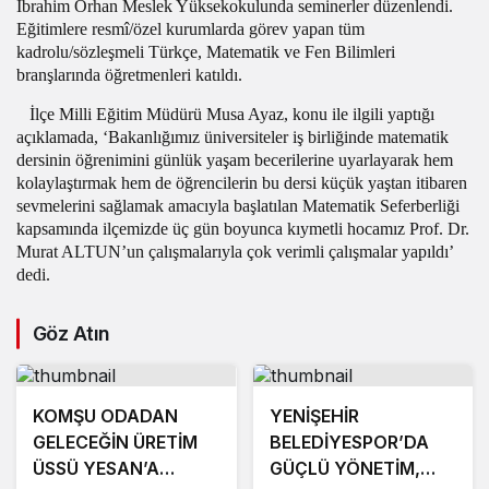
İbrahim Orhan Meslek Yüksekokulunda seminerler düzenlendi.
Eğitimlere resmî/özel kurumlarda görev yapan tüm
kadrolu/sözleşmeli Türkçe, Matematik ve Fen Bilimleri
branşlarında öğretmenleri katıldı.
İlçe Milli Eğitim Müdürü Musa Ayaz, konu ile ilgili yaptığı
açıklamada, ‘Bakanlığımız üniversiteler iş birliğinde matematik
dersinin öğrenimini günlük yaşam becerilerine uyarlayarak hem
kolaylaştırmak hem de öğrencilerin bu dersi küçük yaştan itibaren
sevmelerini sağlamak amacıyla başlatılan Matematik Seferberliği
kapsamında ilçemizde üç gün boyunca kıymetli hocamız Prof. Dr.
Murat ALTUN’un çalışmalarıyla çok verimli çalışmalar yapıldı’
dedi.
Göz Atın
KOMŞU ODADAN
YENİŞEHİR
GELECEĞİN ÜRETİM
BELEDİYESPOR’DA
ÜSSÜ YESAN’A
GÜÇLÜ YÖNETİM,