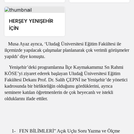
ÇIKARTMA!
BÜYÜK HEDEFLER
HERŞEY YENIŞEHİR
İÇİN
Musa Ayaz ayrıca, ‘Uludağ Üniversitesi Eğitim Fakültesi ile
ilçemizde yapılacak çalışmalar planlanarak çok verimli görüşmeler
yapıldı’ diye konuştu.
Yenişehir’deki programlarına İlçe Kaymakamımız Sn Rahmi
KÖSE’yi ziyaret ederek başlayan Uludağ Üniversitesi Eğitim
Fakültesi Dekanı Prof. Dr. Salih ÇEPNİ ise Yenişehir’de yönetici
kadrosunda bir birlikteliğin olduğunu gördüklerini, ayrıca
seminere katılan öğretmenlerin de çok heyecanlı ve istekli
olduklarını ifade ettiler.
1-
FEN BİLİMLERİ” Açık Uçlu Soru Yazma ve Ölçme