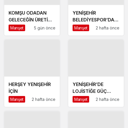
KOMŞU ODADAN
YENİŞEHİR
GELECEĞİN ÜRETİM
BELEDİYESPOR’DA
ÜSSÜ YESAN’A
GÜÇLÜ YÖNETİM,
Manşet
5 gün önce
Manşet
2 hafta önce
ÇIKARTMA!
BÜYÜK HEDEFLER
HERŞEY YENIŞEHİR
YENİŞEHİR’DE
İÇİN
LOJİSTİĞE GÜÇ
KATACAK ADIM
Manşet
2 hafta önce
Manşet
2 hafta önce