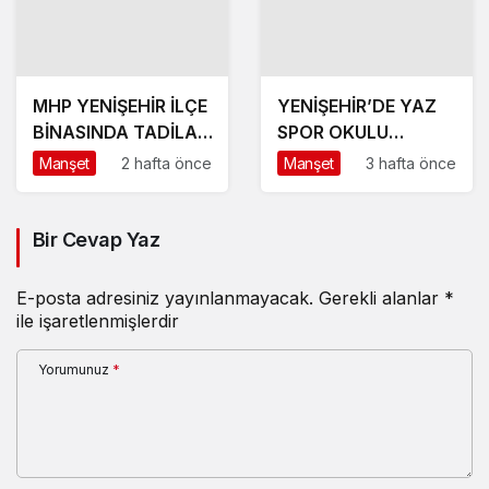
MHP YENİŞEHİR İLÇE
YENİŞEHİR’DE YAZ
BİNASINDA TADİLAT
SPOR OKULU
BAŞLADI
HEYECANI BAŞLADI
Manşet
2 hafta önce
Manşet
3 hafta önce
Bir Cevap Yaz
E-posta adresiniz yayınlanmayacak.
Gerekli alanlar
*
ile işaretlenmişlerdir
Yorumunuz
*