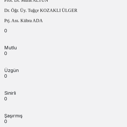
Prof. Dr. Murat ALTUN
Dr. Öğr. Üy. Tuğçe KOZAKLI ÜLGER
Prj. Ass. Kübra ADA
0
Mutlu
0
Üzgün
0
Sinirli
0
Şaşırmış
0