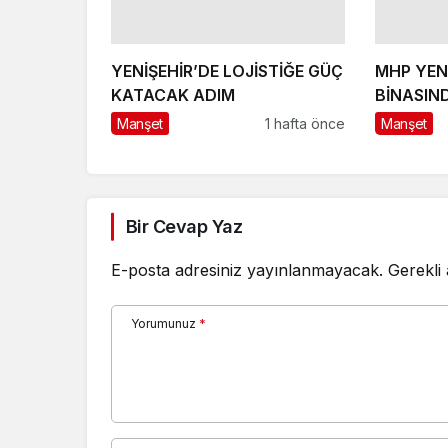
YENİŞEHİR’DE LOJİSTİĞE GÜÇ
MHP YENİŞEHİR İLÇE
KATACAK ADIM
BİNASIN
BAŞLADI
Manşet
1 hafta önce
Manşet
Bir Cevap Yaz
E-posta adresiniz yayınlanmayacak.
Gerekli
Yorumunuz
*