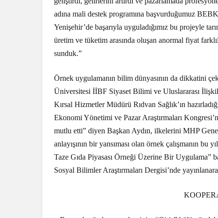
geliştirdi, gelirlerini artırdı ve pazarlamada profesyo
adına mali destek programına başvurduğumuz BEBKA 
Yenişehir’de başarıyla uyguladığımız bu projeyle tarı
üretim ve tüketim arasında oluşan anormal fiyat farkl
sunduk.”
Örnek uygulamanın bilim dünyasının da dikkatini çekt
Üniversitesi İİBF Siyaset Bilimi ve Uluslararası İliş
Kırsal Hizmetler Müdürü Rıdvan Sağlık’ın hazırladığı 
Ekonomi Yönetimi ve Pazar Araştırmaları Kongresi’nd
mutlu etti” diyen Başkan Aydın, ilkelerini MHP Genel
anlayışının bir yansıması olan örnek çalışmanın bu yı
Taze Gıda Piyasası Örneği Üzerine Bir Uygulama” baş
Sosyal Bilimler Araştırmaları Dergisi’nde yayınlanar
KOOPERA