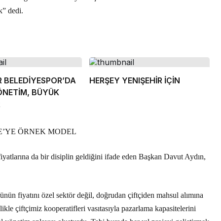
k” dedi.
R BELEDİYESPOR’DA
HERŞEY YENIŞEHİR İÇİN
ÖNETİM, BÜYÜK
R
E’YE ÖRNEK MODEL
fiyatlarına da bir disiplin geldiğini ifade eden Başkan Davut Aydın,
ünün fiyatını özel sektör değil, doğrudan çiftçiden mahsul alımına
kle çiftçimiz kooperatifleri vasıtasıyla pazarlama kapasitelerini