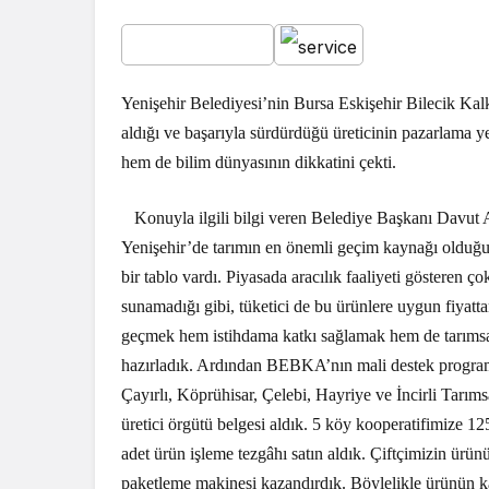
Yenişehir Belediyesi’nin Bursa Eskişehir Bilecik K
aldığı ve başarıyla sürdürdüğü üreticinin pazarlama y
hem de bilim dünyasının dikkatini çekti.
Konuyla ilgili bilgi veren Belediye Başkanı Davut
Yenişehir’de tarımın en önemli geçim kaynağı olduğun
bir tablo vardı. Piyasada aracılık faaliyeti gösteren ç
sunamadığı gibi, tüketici de bu ürünlere uygun fiyatt
geçmek hem istihdama katkı sağlamak hem de tarımsal
hazırladık. Ardından BEBKA’nın mali destek programı
Çayırlı, Köprühisar, Çelebi, Hayriye ve İncirli Tarı
üretici örgütü belgesi aldık. 5 köy kooperatifimize 125
adet ürün işleme tezgâhı satın aldık. Çiftçimizin ürün
paketleme makinesi kazandırdık. Böylelikle ürünün ka