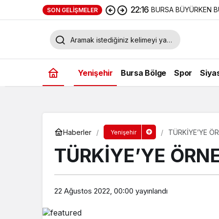
22:16
BURSA BÜYÜRKEN B
SON GELIŞMELER
Yenişehir
Bursa Bölge
Spor
Siya
Haberler
TÜRKİYE’YE Ö
Yenişehir
TÜRKİYE’YE ÖRN
22 Ağustos 2022, 00:00
yayınlandı