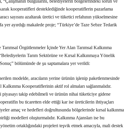
 “Çalışmanın bulgularını, belediyelerin bölgelerindeki sorun ve
karak kooperatifleri desteklediğinde kooperatiflerin pazarlama
racı sayısını azaltarak üretici ve tüketici refahının yükselmesine
fa yer ayırdığı makalede proje; “Türkiye’de Taze Sebze Tedarik
de Tarımsal Örgütlenmeler İçinde Yer Alan Tarımsal Kalkınma
le “Belediyelerin Tarım Sektörüne ve Kırsal Kalkınmaya Yönelik
 “Sonuç” bölümünde de şu saptamalara yer verildi:
nerilen modelde, aracıların yerine ürünün işlenip paketlenmesinde
l Kalkınma Kooperatiflerinin aktif rol almaları sağlanmalıdır.
ci piyasayı takip edebilmeli ve ürünün nihai tüketiciye gidene
eratifin bu ticaretten elde ettiği kar ise üreticilerin ihtiyaçları
iyeler amaç ve hedefleri doğrultusunda bölgelerinde kırsal kalkınma
şbirliği modelleri oluşturmalıdır. Kalkınma Ajansları ise bu
 yönetim ortaklığındaki projeleri teşvik etmek amacıyla, mali destek