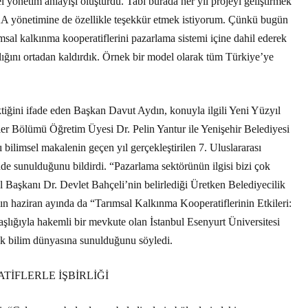
nel yönetim anlayışı oluşturdu. Tabi burada her yıl projeyi geliştirmek
yönetimine de özellikle teşekkür etmek istiyorum. Çünkü bugün
msal kalkınma kooperatiflerini pazarlama sistemi içine dahil ederek
ılığını ortadan kaldırdık. Örnek bir model olarak tüm Türkiye’ye
iğini ifade eden Başkan Davut Aydın, konuyla ilgili Yeni Yüzyıl
kiler Bölümü Öğretim Üyesi Dr. Pelin Yantur ile Yenişehir Belediyesi
bilimsel makalenin geçen yıl gerçekleştirilen 7. Uluslararası
e sunulduğunu bildirdi. “Pazarlama sektörünün ilgisi bizi çok
 Başkanı Dr. Devlet Bahçeli’nin belirlediği Üretken Belediyecilik
lın haziran ayında da “Tarımsal Kalkınma Kooperatiflerinin Etkileri:
lığıyla hakemli bir mevkute olan İstanbul Esenyurt Üniversitesi
ak bilim dünyasına sunulduğunu söyledi.
TİFLERLE İŞBİRLİĞİ