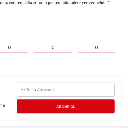
iğini özendiren hatta zorunlu getiren hükümlere yer vermelidir.”
0
0
0
rma
ABONE OL