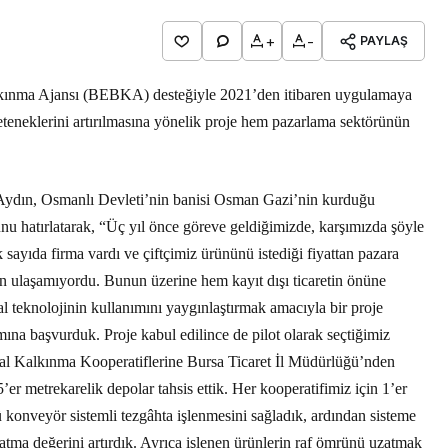
+
-
PAYLAŞ
alkınma Ajansı (BEBKA) desteğiyle 2021’den itibaren uygulamaya
eteneklerini artırılmasına yönelik proje hem pazarlama sektörünün
 Aydın, Osmanlı Devleti’nin banisi Osman Gazi’nin kurduğu
u hatırlatarak, “Üç yıl önce göreve geldiğimizde, karşımızda şöyle
ok sayıda firma vardı ve çiftçimiz ürününü istediği fiyattan pazara
an ulaşamıyordu. Bunun üzerine hem kayıt dışı ticaretin önüne
 teknolojinin kullanımını yaygınlaştırmak amacıyla bir proje
na başvurduk. Proje kabul edilince de pilot olarak seçtiğimiz
msal Kalkınma Kooperatiflerine Bursa Ticaret İl Müdürlüğü’nden
’er metrekarelik depolar tahsis ettik. Her kooperatifimiz için 1’er
ü konveyör sistemli tezgâhta işlenmesini sağladık, ardından sisteme
tma değerini artırdık. Ayrıca işlenen ürünlerin raf ömrünü uzatmak