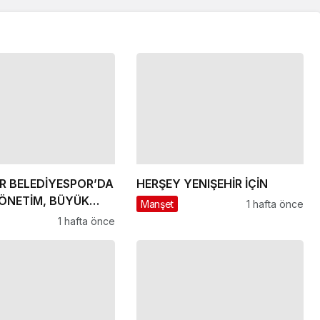
İR BELEDİYESPOR’DA
HERŞEY YENIŞEHİR İÇİN
ÖNETİM, BÜYÜK
Manşet
1 hafta önce
R
1 hafta önce