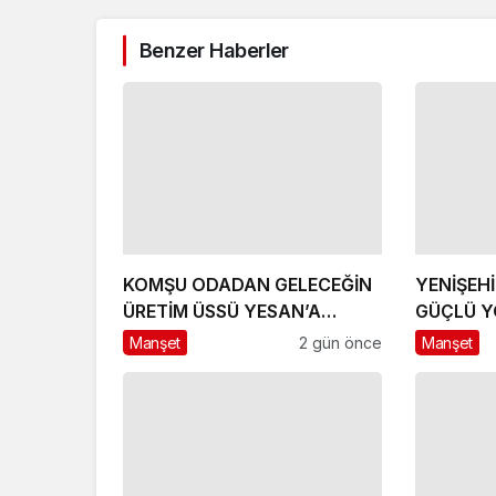
Benzer Haberler
KOMŞU ODADAN GELECEĞİN
YENİŞEH
ÜRETİM ÜSSÜ YESAN’A
GÜÇLÜ Y
ÇIKARTMA!
HEDEFLE
Manşet
2 gün önce
Manşet