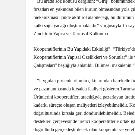
Bu arada söz konusu derginin; “Giriş” bölümündeki,
fırsatları en yakından bilen kurum olmasından yola çı
mekanizması içinde aktif rol alabileceği, bu durumun a
katkı sağlayacağı oluşturmaktadır” vurgusuyla 15 say
Zincirinin Yapısı ve Tarımsal Kalkınma
Kooperatiflerinin Bu Yapıdaki Etkinliği”, “Türkiye’
Kooperatiflerinin Yapısal Özellikleri ve Sorunlar” i
Çalışmaları” başlığıyla anlatıldı. Bilimsel makalenin
“Uygulan projenin olumlu çıktılarından hareketle ö
ve pazarlanmasında kırsalda faaliyet gösteren Tarımsa
Ürünlerini kooperatifleri aracılığıyla pazarlayan üreti
kadarki süreçte oluşan maliyetleri izleyebilmelidir. Koop
doğrultusunda kırsala geri döndürülebilmelidir. Beled
destekleri çerçevesinde üretici kooperatiflerle ortak i
doğrultuda gerçekleştirilecek olan kooperatif ve yerel