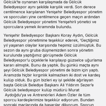
Gölcük’te oynanan karşılaşmada da Gölcük
Belediyespor aynı şekilde karşılık verdi. Son derece
centilmence karşılanan Yenişehir Belediyespor yönetim
ve sporcuları yine centilmence geçen maçın ardından
Gölcük Belediyespor yönetimi Yenişehirli yönetici ve
sporculara yemek ikramında bulundu.
Yenişehir Belediyespor Başkanı Koray Aydın, Gölcük
Belediyespor yönetimine teşekkür ederek, ‘Geçtiğimiz
yıl yaşanan olaylar karşısında hepimiz üzülmüştük. Bu
sezon da aynı gruba düşmemizden sonra yönetim
kurulunda yaptığımız görüşmede Gölcük
Belediyespor’u çiçeklerle karşılayıp güzselce uğurlama
kararı almıştık. Bunu da yaptık. Bu günkü maçta aynı
şeyi Gölcük Belediyespor yönetimi de bizim için yaptı.
Aramızda hiçbir kırgınlık kalmazken iki dost ve kardeş
kulüp olduk. Bu gün bizleri ey iyi şekilde ağırlayan
başta Gölcük Belediye Başkanı Ali Yıldırım Sezer’e
Gölcük belediyespor kulüp müdürü Murat
Aydoğdu’ya ve Antrenörleri Adem Özler ile tüm
sporcu kardeşlerimize teşekkür ediyorum. Bundan
sonraki maçlarında da başarılar diliyorum. Sporun