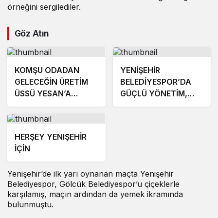
örneğini sergilediler.
Göz Atın
KOMŞU ODADAN
YENİŞEHİR
GELECEĞİN ÜRETİM
BELEDİYESPOR’DA
ÜSSÜ YESAN’A
GÜÇLÜ YÖNETİM,
ÇIKARTMA!
BÜYÜK HEDEFLER
HERŞEY YENIŞEHİR
İÇİN
Yenişehir’de ilk yarı oynanan maçta Yenişehir
Belediyespor, Gölcük Belediyespor’u çiçeklerle
karşılamış, maçın ardından da yemek ikramında
bulunmuştu.