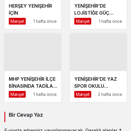
HERŞEY YENIŞEHİR
YENİŞEHİR’DE
İÇİN
LOJİSTİĞE GÜÇ
KATACAK ADIM
Manşet
1 hafta önce
Manşet
1 hafta önce
MHP YENİŞEHİR İLÇE
YENİŞEHİR’DE YAZ
BİNASINDA TADİLAT
SPOR OKULU
BAŞLADI
HEYECANI BAŞLADI
Manşet
1 hafta önce
Manşet
2 hafta önce
Bir Cevap Yaz
E-posta adresiniz yayınlanmayacak.
Gerekli alanlar
*