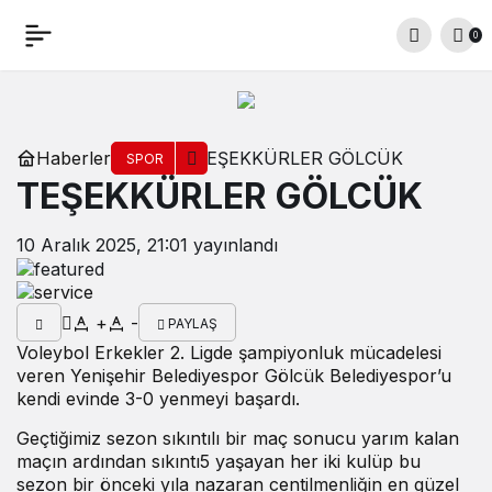
0
Haberler
TEŞEKKÜRLER GÖLCÜK
SPOR
TEŞEKKÜRLER GÖLCÜK
10 Aralık 2025, 21:01
yayınlandı
+
-
PAYLAŞ
Voleybol Erkekler 2. Ligde şampiyonluk mücadelesi
veren Yenişehir Belediyespor Gölcük Belediyespor’u
kendi evinde 3-0 yenmeyi başardı.
Geçtiğimiz sezon sıkıntılı bir maç sonucu yarım kalan
maçın ardından sıkıntı5 yaşayan her iki kulüp bu
sezon bir önceki yıla nazaran centilmenliğin en güzel