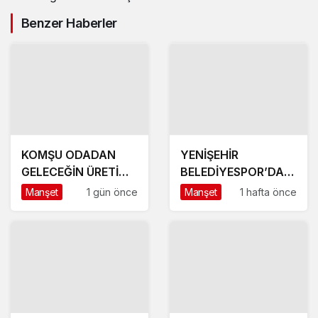
Benzer Haberler
KOMŞU ODADAN
YENİŞEHİR
GELECEĞİN ÜRETİM
BELEDİYESPOR’DA
ÜSSÜ YESAN’A
GÜÇLÜ YÖNETİM,
Manşet
1 gün önce
Manşet
1 hafta önce
ÇIKARTMA!
BÜYÜK HEDEFLER