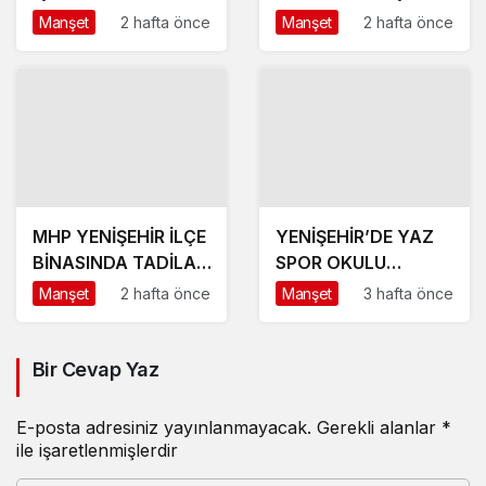
KATACAK ADIM
Manşet
2 hafta önce
Manşet
2 hafta önce
MHP YENİŞEHİR İLÇE
YENİŞEHİR’DE YAZ
BİNASINDA TADİLAT
SPOR OKULU
BAŞLADI
HEYECANI BAŞLADI
Manşet
2 hafta önce
Manşet
3 hafta önce
Bir Cevap Yaz
E-posta adresiniz yayınlanmayacak.
Gerekli alanlar
*
ile işaretlenmişlerdir