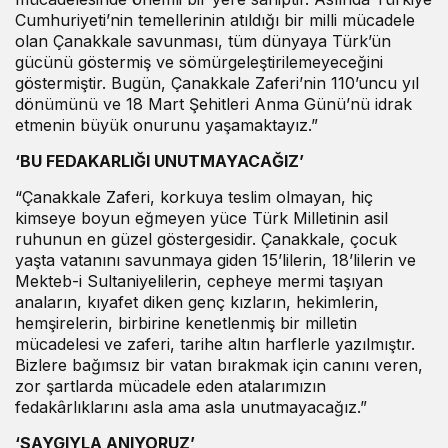
Cumhuriyeti’nin temellerinin atıldığı bir milli mücadele
olan Çanakkale savunması, tüm dünyaya Türk’ün
gücünü göstermiş ve sömürgeleştirilemeyeceğini
göstermiştir. Bugün, Çanakkale Zaferi’nin 110’uncu yıl
dönümünü ve 18 Mart Şehitleri Anma Günü’nü idrak
etmenin büyük onurunu yaşamaktayız.”
‘BU FEDAKARLIĞI UNUTMAYACAĞIZ’
“Çanakkale Zaferi, korkuya teslim olmayan, hiç
kimseye boyun eğmeyen yüce Türk Milletinin asil
ruhunun en güzel göstergesidir. Çanakkale, çocuk
yaşta vatanını savunmaya giden 15’lilerin, 18’lilerin ve
Mekteb-i Sultaniyelilerin, cepheye mermi taşıyan
anaların, kıyafet diken genç kızların, hekimlerin,
hemşirelerin, birbirine kenetlenmiş bir milletin
mücadelesi ve zaferi, tarihe altın harflerle yazılmıştır.
Bizlere bağımsız bir vatan bırakmak için canını veren,
zor şartlarda mücadele eden atalarımızın
fedakârlıklarını asla ama asla unutmayacağız.”
‘SAYGIYLA ANIYORUZ’