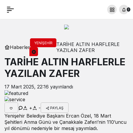
0
YENIŞEHIR
TARİHE ALTIN HARFLERLE
Haberler
YAZILAN ZAFER
TARİHE ALTIN HARFLERLE
YAZILAN ZAFER
17 Mart 2025, 22:16
yayınlandı
+
-
PAYLAŞ
Yenişehir Belediye Başkanı Ercan Özel, 18 Mart
Şehitleri Anma Günü ve Çanakkale Zaferi’nin 110’uncu
yıl dönümü nedeniyle bir mesaj yayımladı.