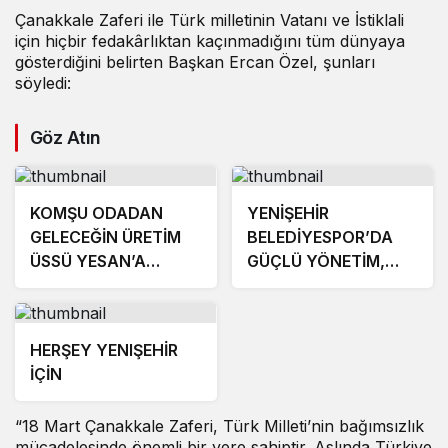
Çanakkale Zaferi ile Türk milletinin Vatanı ve İstiklali
için hiçbir fedakârlıktan kaçınmadığını tüm dünyaya
gösterdiğini belirten Başkan Ercan Özel, şunları
söyledi:
Göz Atın
KOMŞU ODADAN
YENİŞEHİR
GELECEĞİN ÜRETİM
BELEDİYESPOR’DA
ÜSSÜ YESAN’A
GÜÇLÜ YÖNETİM,
ÇIKARTMA!
BÜYÜK HEDEFLER
HERŞEY YENIŞEHİR
İÇİN
“18 Mart Çanakkale Zaferi, Türk Milleti’nin bağımsızlık
mücadelesinde önemli bir yere sahiptir. Aslında Türkiye