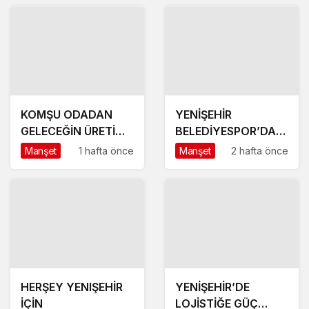
KOMŞU ODADAN
YENİŞEHİR
GELECEĞİN ÜRETİM
BELEDİYESPOR’DA
ÜSSÜ YESAN’A
GÜÇLÜ YÖNETİM,
Manşet
1 hafta önce
Manşet
2 hafta önce
ÇIKARTMA!
BÜYÜK HEDEFLER
HERŞEY YENIŞEHİR
YENİŞEHİR’DE
İÇİN
LOJİSTİĞE GÜÇ