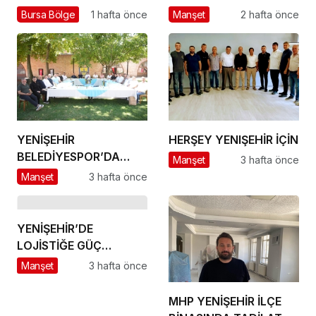
YOKSULLAŞIYOR
ÜSSÜ YESAN’A
Bursa Bölge
1 hafta önce
Manşet
2 hafta önce
ÇIKARTMA!
YENİŞEHİR
HERŞEY YENIŞEHİR İÇİN
BELEDİYESPOR’DA
Manşet
3 hafta önce
GÜÇLÜ YÖNETİM,
Manşet
3 hafta önce
BÜYÜK HEDEFLER
YENİŞEHİR’DE
LOJİSTİĞE GÜÇ
KATACAK ADIM
Manşet
3 hafta önce
MHP YENİŞEHİR İLÇE