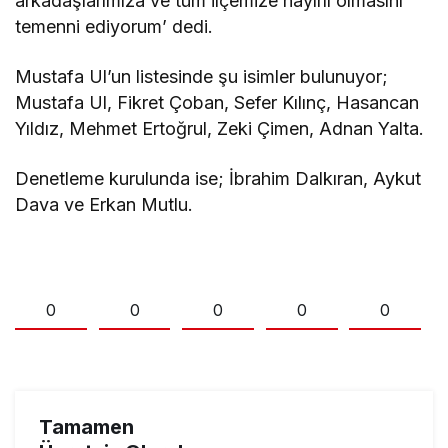
arkadaşlarımıza ve tüm ilçemize hayırlı olmasını
temenni ediyorum’ dedi.
Mustafa Ul’un listesinde şu isimler bulunuyor;
Mustafa Ul, Fikret Çoban, Sefer Kılınç, Hasancan
Yıldız, Mehmet Ertoğrul, Zeki Çimen, Adnan Yalta.
Denetleme kurulunda ise; İbrahim Dalkıran, Aykut
Dava ve Erkan Mutlu.
0
0
0
0
0
Tamamen