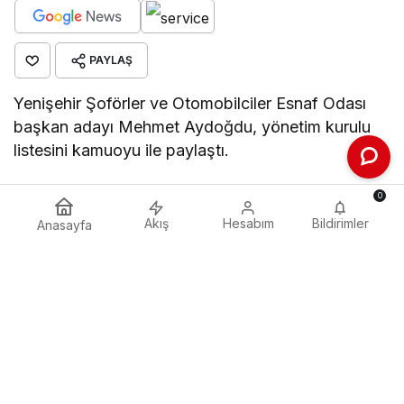
PAYLAŞ
Yenişehir Şoförler ve Otomobilciler Esnaf Odası
başkan adayı Mehmet Aydoğdu, yönetim kurulu
listesini kamuoyu ile paylaştı.
Mehmet Aydoğdu yaptığı açıklamada, ‘Birlikte
0
daha güçlüyüz! Yenişehir Şoförler ve Otomobilciler
Akış
Hesabım
Bildirimler
Anasayfa
Esnaf Odası için çıktığımız bu yolda, güçlü ve
tecrübeli kadromuzla hizmete hazırız. Birbirinden
değerli ekip arkadaşlarımızla; şoför esnafımızın
hak ettiği değeri görmesi, sorunların çözülmesi ve
odamızın daha ileriye taşınması için çalışacağız.
Göz Atın