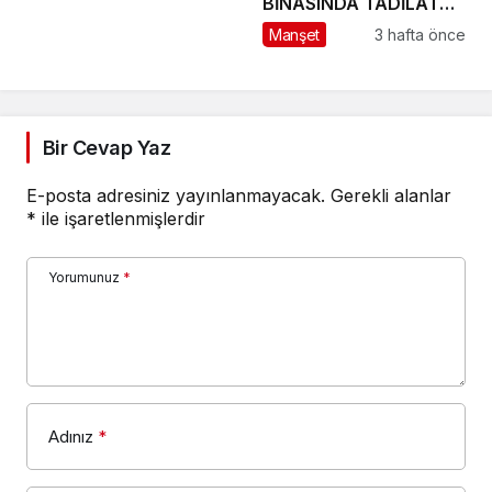
BİNASINDA TADİLAT
BAŞLADI
Manşet
3 hafta önce
Bir Cevap Yaz
E-posta adresiniz yayınlanmayacak.
Gerekli alanlar
*
ile işaretlenmişlerdir
Yorumunuz
*
Adınız
*