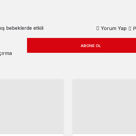
ş bebeklerde etkili
Yorum Yap
P
ABONE OL
açırma