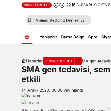
22:16
BURSA BÜYÜRKEN B
SON GELIŞMELER
Yenişehir
Bursa Bölge
Spor
Siya
Haberler
SMA gen tedavisi
UNCATEGORIZED
SMA gen tedavisi, sem
etkili
14 Aralık 2020, 00:00
yayınlandı
Almanya Bonn Rheinische Friedrich-Wilhelms Ün