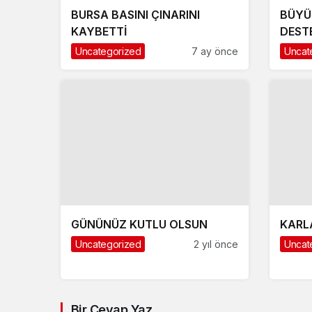
BURSA BASINI ÇINARINI
BÜYÜ
KAYBETTİ
DEST
Uncategorized
7 ay önce
Uncat
GÜNÜNÜZ KUTLU OLSUN
KARL
Uncategorized
2 yıl önce
Uncat
Bir Cevap Yaz