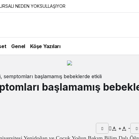
URSALI NEDEN YOKSULLAŞIYOR
set
Genel
Köşe Yazıları
, semptomları başlamamış bebeklerde etkili
ptomları başlamamış bebekl
+
-
iversitesi Yenidoğan ve Çocuk Yoğun Bakım Bilim Dalı Öğr