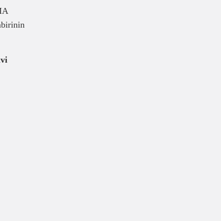
SMA
birinin
vi