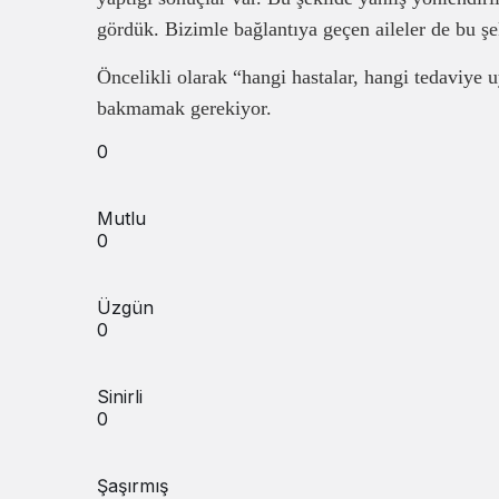
gördük. Bizimle bağlantıya geçen aileler de bu şe
Öncelikli olarak “hangi hastalar, hangi tedaviye
bakmamak gerekiyor.
0
Mutlu
0
Üzgün
0
Sinirli
0
Şaşırmış