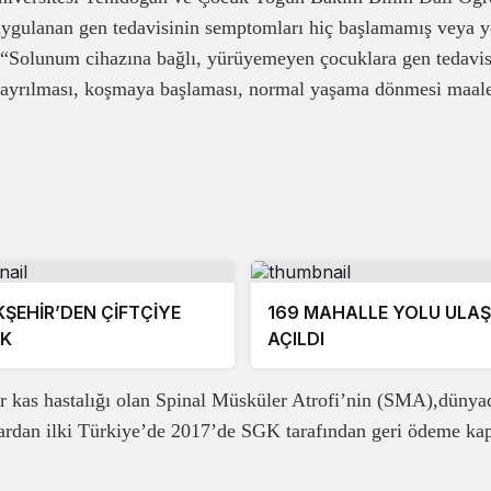
uygulanan gen tedavisinin semptomları hiç başlamamış veya y
k, “Solunum cihazına bağlı, yürüyemeyen çocuklara gen tedavis
n ayrılması, koşmaya başlaması, normal yaşama dönmesi maal
ŞEHİR’DEN ÇİFTÇİYE
169 MAHALLE YOLU ULA
EK
AÇILDI
i bir kas hastalığı olan Spinal Müsküler Atrofi’nin (SMA),dünya
nlardan ilki Türkiye’de 2017’de SGK tarafından geri ödeme k