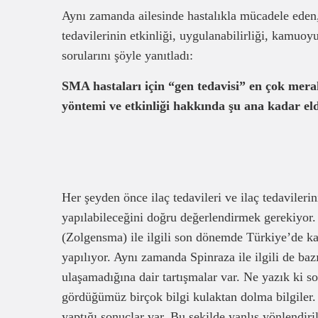
Aynı zamanda ailesinde hastalıkla mücadele eden,
tedavilerinin etkinliği, uygulanabilirliği, kamuo
sorularını şöyle yanıtladı:
SMA hastaları için “gen tedavisi” en çok merak 
yöntemi ve etkinliği hakkında şu ana kadar eld
Her şeyden önce ilaç tedavileri ve ilaç tedavileri
yapılabileceğini doğru değerlendirmek gerekiyor.
(Zolgensma) ile ilgili son dönemde Türkiye’de k
yapılıyor. Aynı zamanda Spinraza ile ilgili de bazı
ulaşamadığına dair tartışmalar var. Ne yazık ki 
gördüğümüz birçok bilgi kulaktan dolma bilgiler.
yaptığı sonuçlar var. Bu şekilde yanlış yönlendiri