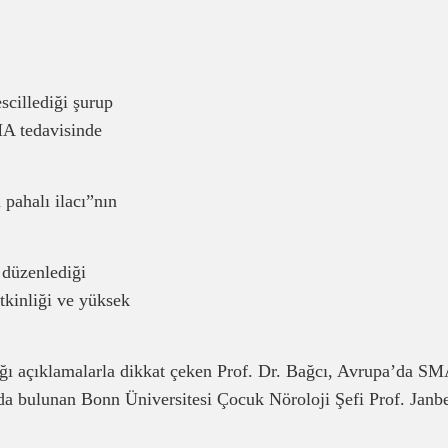
cillediği şurup
MA tedavisinde
pahalı ilacı”nın
 düzenlediği
tkinliği ve yüksek
ğı açıklamalarla dikkat çeken Prof. Dr. Bağcı, Avrupa’da S
nda bulunan Bonn Üniversitesi Çocuk Nöroloji Şefi Prof. Janb