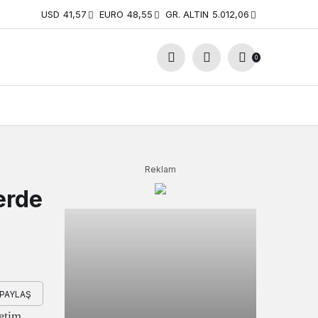
USD
41,57
EURO
48,55
GR. ALTIN
5.012,06
0
Reklam
erde
PAYLAŞ
etim