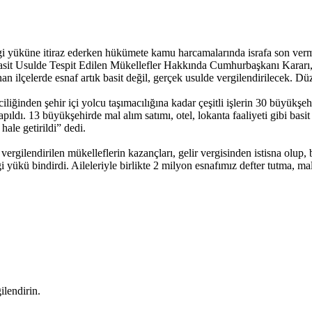
ergi yüküne itiraz ederken hükümete kamu harcamalarında israfa son verm
asit Usulde Tespit Edilen Mükellefler Hakkında Cumhurbaşkanı Kararı
nan ilçelerde esnaf artık basit değil, gerçek usulde vergilendirilecek.
liğinden şehir içi yolcu taşımacılığına kadar çeşitli işlerin 30 büyükş
pıldı. 13 büyükşehirde mal alım satımı, otel, lokanta faaliyeti gibi bas
hale getirildi” dedi.
rgilendirilen mükelleflerin kazançları, gelir vergisinden istisna olup, 
 yükü bindirdi. Aileleriyle birlikte 2 milyon esnafımız defter tutma, m
ilendirin.