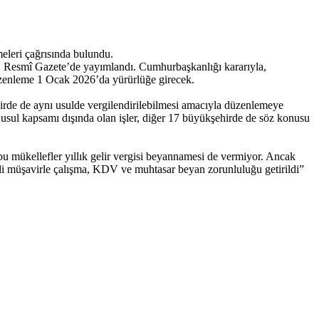
eleri çağrısında bulundu.
, Resmî Gazete’de yayımlandı. Cumhurbaşkanlığı kararıyla,
 Düzenleme 1 Ocak 2026’da yürürlüğe girecek.
ehirde de aynı usulde vergilendirilebilmesi amacıyla düzenlemeye
it usul kapsamı dışında olan işler, diğer 17 büyükşehirde de söz konusu
bu mükellefler yıllık gelir vergisi beyannamesi de vermiyor. Ancak
ali müşavirle çalışma, KDV ve muhtasar beyan zorunluluğu getirildi”