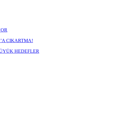
YOR
’A ÇIKARTMA!
BÜYÜK HEDEFLER