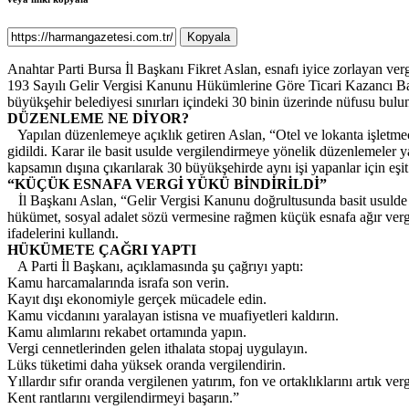
Kopyala
Anahtar Parti Bursa İl Başkanı Fikret Aslan, esnafı iyice zorlayan v
193 Sayılı Gelir Vergisi Kanunu Hükümlerine Göre Ticari Kazancı B
büyükşehir belediyesi sınırları içindeki 30 binin üzerinde nüfusu bulu
DÜZENLEME NE DİYOR?
Yapılan düzenlemeye açıklık getiren Aslan, “Otel ve lokanta işletmeci
gidildi. Karar ile basit usulde vergilendirmeye yönelik düzenlemeler ya
kapsamın dışına çıkarılarak 30 büyükşehirde aynı işi yapanlar için eşit 
“KÜÇÜK ESNAFA VERGİ YÜKÜ BİNDİRİLDİ”
İl Başkanı Aslan, “Gelir Vergisi Kanunu doğrultusunda basit usulde ve
hükümet, sosyal adalet sözü vermesine rağmen küçük esnafa ağır vergi
ifadelerini kullandı.
HÜKÜMETE ÇAĞRI YAPTI
A Parti İl Başkanı, açıklamasında şu çağrıyı yaptı:
Kamu harcamalarında israfa son verin.
Kayıt dışı ekonomiyle gerçek mücadele edin.
Kamu vicdanını yaralayan istisna ve muafiyetleri kaldırın.
Kamu alımlarını rekabet ortamında yapın.
Vergi cennetlerinden gelen ithalata stopaj uygulayın.
Lüks tüketimi daha yüksek oranda vergilendirin.
Yıllardır sıfır oranda vergilenen yatırım, fon ve ortaklıklarını artık verg
Kent rantlarını vergilendirmeyi başarın.”