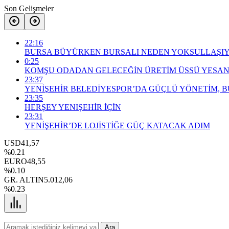
Son Gelişmeler
22:16
BURSA BÜYÜRKEN BURSALI NEDEN YOKSULLAŞI
0:25
KOMŞU ODADAN GELECEĞİN ÜRETİM ÜSSÜ YESAN
23:37
YENİŞEHİR BELEDİYESPOR’DA GÜÇLÜ YÖNETİM, 
23:35
HERŞEY YENIŞEHİR İÇİN
23:31
YENİŞEHİR’DE LOJİSTİĞE GÜÇ KATACAK ADIM
USD
41,57
%0.21
EURO
48,55
%0.10
GR. ALTIN
5.012,06
%0.23
Ara