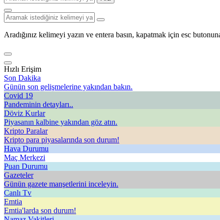
Aradığınız kelimeyi yazın ve entera basın, kapatmak için esc butonuna
Hızlı Erişim
Son Dakika
Günün son gelişmelerine yakından bakın.
Covid 19
Pandeminin detayları..
Döviz Kurlar
Piyasanın kalbine yakından göz atın.
Kripto Paralar
Kripto para piyasalarında son durum!
Hava Durumu
Maç Merkezi
Puan Durumu
Gazeteler
Günün gazete manşetlerini inceleyin.
Canlı Tv
Emtia
Emtia'larda son durum!
Namaz Vakitleri