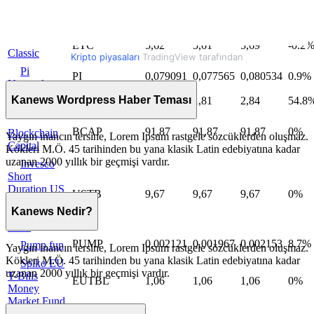
Swap Fund
(EUR)
Ethereum
ETC
5,62
5,61
5,69
-0.2
Classic
Kripto piyasaları
TradingView tarafından
Pi
PI
0,079091
0,077565
0,080534
0.9%
Network
Kanews Wordpress Haber Teması
BEAT
2,52
1,81
2,84
54.8
Audiera
BCAP
91,87
91,87
91,87
0%
Blockchain
Yaygın inancın tersine, Lorem Ipsum rastgele sözcüklerden oluşmaz.
Capital
Kökleri M.Ö. 45 tarihinden bu yana klasik Latin edebiyatına kadar
uzanan 2000 yıllık bir geçmişi vardır.
Invesco
Short
Duration US
USTB
9,67
9,67
9,67
0%
Government
Kanews Nedir?
Securities
Fund
PUMP
0,002121
0,001967
0,002153
8.7%
Pump.fun
Yaygın inancın tersine, Lorem Ipsum rastgele sözcüklerden oluşmaz.
Kökleri M.Ö. 45 tarihinden bu yana klasik Latin edebiyatına kadar
Spiko EU
uzanan 2000 yıllık bir geçmişi vardır.
T-Bills
EUTBL
1,06
1,06
1,06
0%
Money
Market Fund