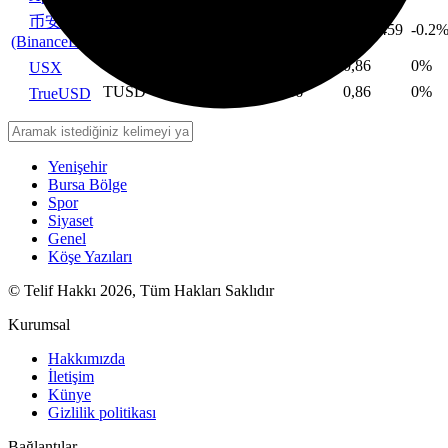
币安人生
币安人生
0,442361
0,438073
0,457459
-0.2
(BinanceLife)
USX
0,86
0,86
0,86
0%
USX
TUSD
0,86
0,86
0,86
0%
TrueUSD
Yenişehir
Bursa Bölge
Spor
Siyaset
Genel
Köşe Yazıları
© Telif Hakkı 2026, Tüm Hakları Saklıdır
Kurumsal
Hakkımızda
İletişim
Künye
Gizlilik politikası
Bağlantılar