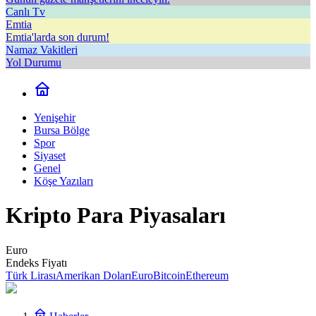
Canlı Tv
Emtia
Emtia'larda son durum!
Namaz Vakitleri
Yol Durumu
Yenişehir
Bursa Bölge
Spor
Siyaset
Genel
Köşe Yazıları
Kripto Para Piyasaları
Euro
Endeks Fiyatı
Türk Lirası
Amerikan Doları
Euro
Bitcoin
Ethereum