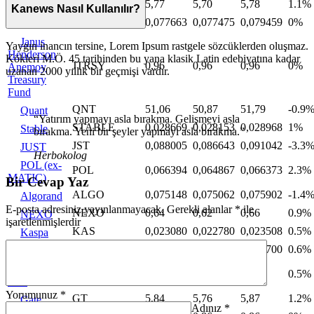
KCS
5,77
5,70
5,78
1.1%
KuCoin
Kanews Nasıl Kullanılır?
ENA
0,077663
0,077475
0,079459
0%
Ethena
Janus
Yaygın inancın tersine, Lorem Ipsum rastgele sözcüklerden oluşmaz.
Henderson
Kökleri M.Ö. 45 tarihinden bu yana klasik Latin edebiyatına kadar
JTRSY
0,96
0,96
0,96
0%
Anemoy
uzanan 2000 yıllık bir geçmişi vardır.
Treasury
Fund
QNT
51,06
50,87
51,79
-0.9
Quant
“Yatırım yapmayı asla bırakma. Gelişmeyi asla
STABLE
0,028669
0,028153
0,028968
1%
​​Stable
bırakma. Yeni bir şeyler yapmayı asla bırakma.”
JST
0,088005
0,086643
0,091042
-3.3
JUST
Herbokolog
POL (ex-
POL
0,066394
0,064867
0,066373
2.3%
MATIC)
Bir Cevap Yaz
ALGO
0,075148
0,075062
0,075902
-1.4
Algorand
E-posta adresiniz yayınlanmayacak.
Gerekli alanlar
*
ile
NEXO
0,64
0,62
0,66
0.9%
NEXO
işaretlenmişlerdir
KAS
0,023080
0,022780
0,023508
0.5%
Kaspa
BDX
0,079829
0,078783
0,080700
0.6%
Beldex
Cosmos
ATOM
1,19
1,18
1,21
0.5%
Hub
Yorumunuz
*
GT
5,84
5,76
5,87
1.2%
Gate
Adınız
*