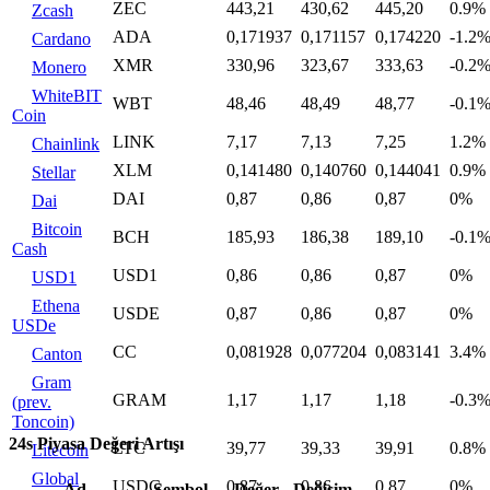
ZEC
443,21
430,62
445,20
0.9%
Zcash
ADA
0,171937
0,171157
0,174220
-1.2
Cardano
XMR
330,96
323,67
333,63
-0.2
Monero
WhiteBIT
WBT
48,46
48,49
48,77
-0.1
Coin
LINK
7,17
7,13
7,25
1.2%
Chainlink
XLM
0,141480
0,140760
0,144041
0.9%
Stellar
DAI
0,87
0,86
0,87
0%
Dai
Bitcoin
BCH
185,93
186,38
189,10
-0.1
Cash
USD1
0,86
0,86
0,87
0%
USD1
Ethena
USDE
0,87
0,86
0,87
0%
USDe
CC
0,081928
0,077204
0,083141
3.4%
Canton
Gram
GRAM
1,17
1,17
1,18
-0.3
(prev.
Toncoin)
24s Piyasa Değeri Artışı
LTC
39,77
39,33
39,91
0.8%
Litecoin
Global
USDG
0,87
0,86
0,87
0%
Ad
Sembol
Değer
Değişim