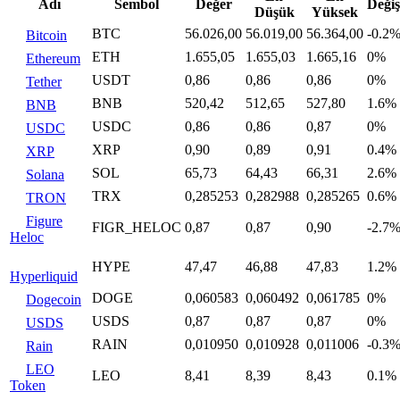
Adı
Sembol
Değer
Deği
Düşük
Yüksek
BTC
56.026,00
56.019,00
56.364,00
-0.2
Bitcoin
ETH
1.655,05
1.655,03
1.665,16
0%
Ethereum
USDT
0,86
0,86
0,86
0%
Tether
BNB
520,42
512,65
527,80
1.6%
BNB
USDC
0,86
0,86
0,87
0%
USDC
XRP
0,90
0,89
0,91
0.4%
XRP
SOL
65,73
64,43
66,31
2.6%
Solana
TRX
0,285253
0,282988
0,285265
0.6%
TRON
Figure
FIGR_HELOC
0,87
0,87
0,90
-2.7
Heloc
HYPE
47,47
46,88
47,83
1.2%
Hyperliquid
DOGE
0,060583
0,060492
0,061785
0%
Dogecoin
USDS
0,87
0,87
0,87
0%
USDS
RAIN
0,010950
0,010928
0,011006
-0.3
Rain
LEO
LEO
8,41
8,39
8,43
0.1%
Token