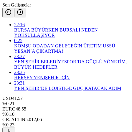
Son Gelişmeler
22:16
BURSA BÜYÜRKEN BURSALI NEDEN
YOKSULLAŞIYOR
0:25
KOMŞU ODADAN GELECEĞİN ÜRETİM ÜSSÜ
YESAN’A ÇIKARTMA!
23:37
YENİŞEHİR BELEDİYESPOR’DA GÜÇLÜ YÖNETİM,
BÜYÜK HEDEFLER
23:35
HERŞEY YENIŞEHİR İÇİN
23:31
YENİŞEHİR’DE LOJİSTİĞE GÜÇ KATACAK ADIM
USD
41,57
%0.21
EURO
48,55
%0.10
GR. ALTIN
5.012,06
%0.23