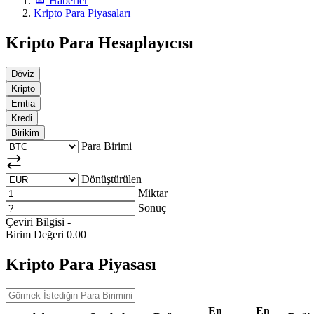
Haberler
Kripto Para Piyasaları
Kripto Para Hesaplayıcısı
Döviz
Kripto
Emtia
Kredi
Birikim
Para Birimi
Dönüştürülen
Miktar
Sonuç
Çeviri Bilgisi
-
Birim Değeri
0.00
Kripto Para Piyasası
En
En