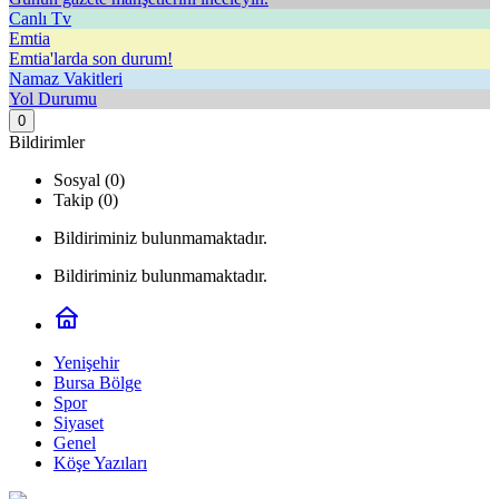
Canlı Tv
Emtia
Emtia'larda son durum!
Namaz Vakitleri
Yol Durumu
0
Bildirimler
Sosyal (0)
Takip (0)
Bildiriminiz bulunmamaktadır.
Bildiriminiz bulunmamaktadır.
Yenişehir
Bursa Bölge
Spor
Siyaset
Genel
Köşe Yazıları