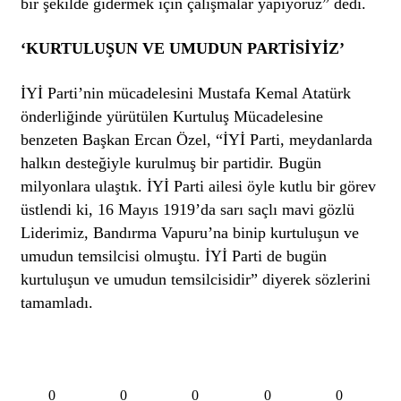
bir şekilde gidermek için çalışmalar yapıyoruz” dedi.
‘KURTULUŞUN VE UMUDUN PARTİSİYİZ’
İYİ Parti’nin mücadelesini Mustafa Kemal Atatürk
önderliğinde yürütülen Kurtuluş Mücadelesine
benzeten Başkan Ercan Özel, “İYİ Parti, meydanlarda
halkın desteğiyle kurulmuş bir partidir. Bugün
milyonlara ulaştık. İYİ Parti ailesi öyle kutlu bir görev
üstlendi ki, 16 Mayıs 1919’da sarı saçlı mavi gözlü
Liderimiz, Bandırma Vapuru’na binip kurtuluşun ve
umudun temsilcisi olmuştu. İYİ Parti de bugün
kurtuluşun ve umudun temsilcisidir” diyerek sözlerini
tamamladı.
0
0
0
0
0