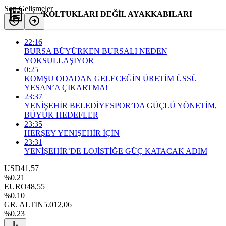
Son Gelişmeler
‘KOLTUKLARI DEĞİL AYAKKABILARI
ESKİTİYORUZ’
22:16
BURSA BÜYÜRKEN BURSALI NEDEN
YOKSULLAŞIYOR
0:25
Yorum Yap
Paylaş
KOMŞU ODADAN GELECEĞİN ÜRETİM ÜSSÜ
YESAN’A ÇIKARTMA!
23:37
YENİŞEHİR BELEDİYESPOR’DA GÜÇLÜ YÖNETİM,
BÜYÜK HEDEFLER
23:35
HERŞEY YENIŞEHİR İÇİN
23:31
YENİŞEHİR’DE LOJİSTİĞE GÜÇ KATACAK ADIM
USD
41,57
%0.21
EURO
48,55
%0.10
GR. ALTIN
5.012,06
%0.23