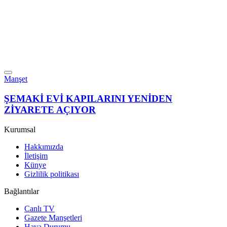
Manşet
ŞEMAKİ EVİ KAPILARINI YENİDEN
ZİYARETE AÇIYOR
Kurumsal
Hakkımızda
İletişim
Künye
Gizlilik politikası
Bağlantılar
Canlı TV
Gazete Manşetleri
Hava Durumu