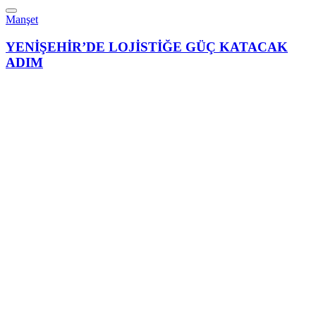
Manşet
YENİŞEHİR’DE LOJİSTİĞE GÜÇ KATACAK
ADIM