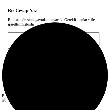
Bir Cevap Yaz
E-posta adresiniz yayınlanmayacak.
Gerekli alanlar
*
ile
işaretlenmişlerdir
Yorumunuz
*
Adınız
*
E-Posta
*
Bir dahaki sefere yorum yaptığımda kullanılmak üzere
adımı, e-posta adresimi ve web site adresimi bu tarayıcıya
kaydet.
Yorum Gönder
Reklam