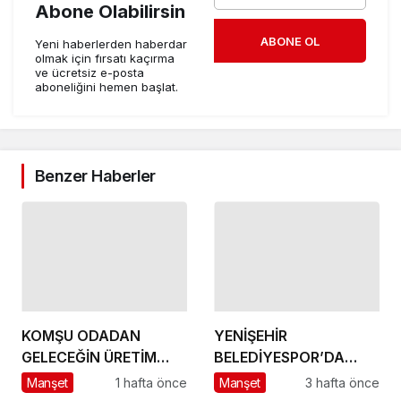
Abone Olabilirsin
ABONE OL
Yeni haberlerden haberdar
olmak için fırsatı kaçırma
ve ücretsiz e-posta
aboneliğini hemen başlat.
Benzer Haberler
KOMŞU ODADAN
YENİŞEHİR
GELECEĞİN ÜRETİM
BELEDİYESPOR’DA
ÜSSÜ YESAN’A
GÜÇLÜ YÖNETİM,
Manşet
1 hafta önce
Manşet
3 hafta önce
ÇIKARTMA!
BÜYÜK HEDEFLER