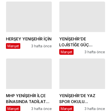
HERŞEY YENIŞEHİR İÇİN
YENİŞEHİR’DE
LOJİSTİĞE GÜÇ
Manşet
3 hafta önce
KATACAK ADIM
Manşet
3 hafta önce
MHP YENİŞEHİR İLÇE
YENİŞEHİR’DE YAZ
BİNASINDA TADİLAT
SPOR OKULU
BAŞLADI
HEYECANI BAŞLADI
Manşet
3 hafta önce
Manşet
3 hafta önce