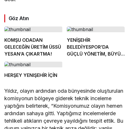
Göz Atın
KOMŞU ODADAN
YENİŞEHİR
GELECEĞİN ÜRETİM ÜSSÜ
BELEDİYESPOR’DA
YESAN’A ÇIKARTMA!
GÜÇLÜ YÖNETİM, BÜYÜK
HEDEFLER
HERŞEY YENIŞEHİR İÇİN
Yıldız, olayın ardından oda bünyesinde oluşturulan
komisyonun bölgeye giderek teknik inceleme
yaptığını belirterek, “Komisyonumuz olayın hemen
ardından sahaya gitti. Yaptığımız incelemelerde
tehlikeli atıkların çevreye yayıldığını tespit ettik. Bu
durum yalnızca bir teknik arıza değildir; yanlış