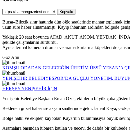
Kopyala
Bursa–Bilecik sınır hattında dün öğle saatlerinde mantar toplamak iç
uzun süre haber alınamamıştı. Kayıp ihbarının ardından bölgede geniş 
Yaklaşık 20 saat boyunca AFAD, AKUT, AKOM, YENDAK, İNDAK, İHH, 
şekilde çalışmalarını sürdürdü.
Ayrıca termal kameralı dronlar ve arama-kurtarma köpekleri de çalışma
Göz Atın
KOMŞU ODADAN GELECEĞİN ÜRETİM ÜSSÜ YESAN’A Ç
YENİŞEHİR BELEDİYESPOR’DA GÜÇLÜ YÖNETİM, BÜYÜ
HERŞEY YENIŞEHİR İÇİN
Yenişehir Belediye Başkanı Ercan Özel, ekiplerin büyük çaba gösterdiği
Beklenen güzel haber ise akşam saatlerinde geldi. İsmail Kaya, Gökçe
Bölge halkı ve ekipler, kaybolan Kaya’nın bulunmasıyla büyük sevinç
Aramalara başından itibaren katılan ve geceyi de dağda bir kulübede