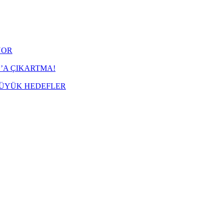
YOR
’A ÇIKARTMA!
BÜYÜK HEDEFLER