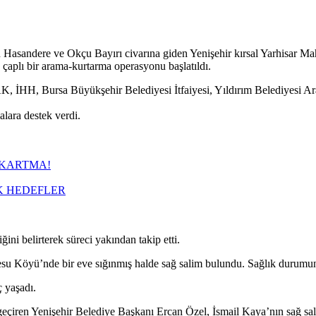
in Hasandere ve Okçu Bayırı civarına giden Yenişehir kırsal Yarhisar 
çaplı bir arama-kurtarma operasyonu başlatıldı.
Bursa Büyükşehir Belediyesi İtfaiyesi, Yıldırım Belediyesi Arama-
lara destek verdi.
IKARTMA!
K HEDEFLER
ni belirterek süreci yakından takip etti.
su Köyü’nde bir eve sığınmış halde sağ salim bulundu. Sağlık durumunu
 yaşadı.
 geçiren Yenişehir Belediye Başkanı Ercan Özel, İsmail Kaya’nın sağ 