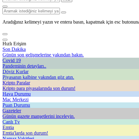
Aradığınız kelimeyi yazın ve entera basın, kapatmak için esc butonuna
Hızlı Erişim
Son Dakika
Günün son gelişmelerine yakından bakın.
Covid 19
Pandeminin detayları..
Döviz Kurlar
Piyasanın kalbine yakından göz atın.
Kripto Paralar
Kripto para piyasalarında son durum!
Hava Durumu
Maç Merkezi
Puan Durumu
Gazeteler
Günün gazete manşetlerini inceleyin.
Canlı Tv
Emtia
Emtia'larda son durum!
Namaz Vakitleri