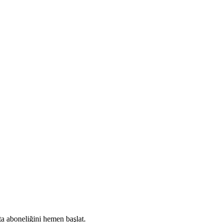
ta aboneliğini hemen başlat.