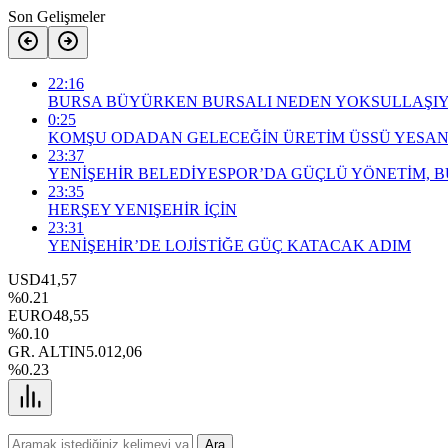
Son Gelişmeler
22:16
BURSA BÜYÜRKEN BURSALI NEDEN YOKSULLAŞI
0:25
KOMŞU ODADAN GELECEĞİN ÜRETİM ÜSSÜ YESAN
23:37
YENİŞEHİR BELEDİYESPOR’DA GÜÇLÜ YÖNETİM, 
23:35
HERŞEY YENIŞEHİR İÇİN
23:31
YENİŞEHİR’DE LOJİSTİĞE GÜÇ KATACAK ADIM
USD
41,57
%0.21
EURO
48,55
%0.10
GR. ALTIN
5.012,06
%0.23
Ara