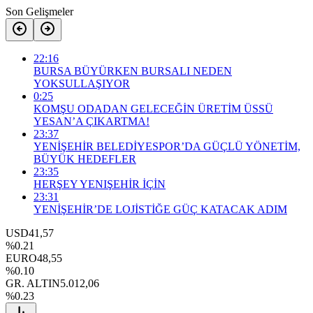
Son Gelişmeler
22:16
BURSA BÜYÜRKEN BURSALI NEDEN
YOKSULLAŞIYOR
0:25
KOMŞU ODADAN GELECEĞİN ÜRETİM ÜSSÜ
YESAN’A ÇIKARTMA!
23:37
YENİŞEHİR BELEDİYESPOR’DA GÜÇLÜ YÖNETİM,
BÜYÜK HEDEFLER
23:35
HERŞEY YENIŞEHİR İÇİN
23:31
YENİŞEHİR’DE LOJİSTİĞE GÜÇ KATACAK ADIM
USD
41,57
%0.21
EURO
48,55
%0.10
GR. ALTIN
5.012,06
%0.23