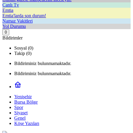
Canlı Tv
Emtia
Emtia'larda son durum!
Namaz Vakitleri
Yol Durumu
0
Bildirimler
Sosyal (0)
Takip (0)
Bildiriminiz bulunmamaktadır.
Bildiriminiz bulunmamaktadır.
Yenişehir
Bursa Bölge
Spor
Siyaset
Genel
Köşe Yazıları