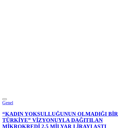
Genel
“KADIN YOKSULLUĞUNUN OLMADIĞI BİR
TÜRKİYE” VİZYONUYLA DAĞITILAN
MİKROKREDİ 2.5 MİLYAR LİRAYI AŞTI