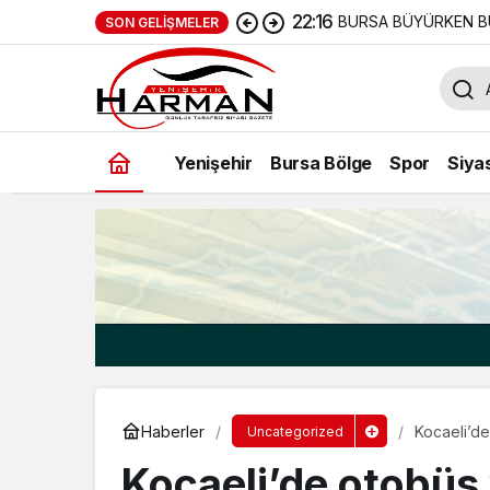
22:16
BURSA BÜYÜRKEN B
SON GELIŞMELER
Yenişehir
Bursa Bölge
Spor
Siya
Haberler
Kocaeli’de
Uncategorized
Kocaeli’de otobüs