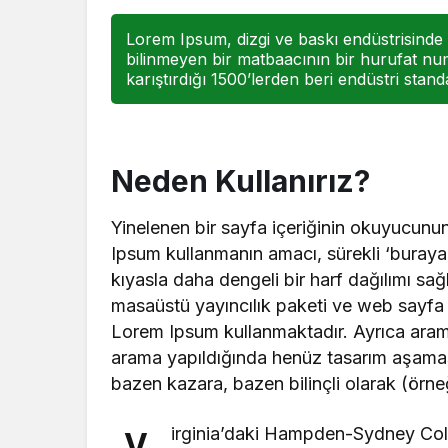
Lorem Ipsum, dizgi ve baskı endüstrisinde 
bilinmeyen bir matbaacının bir hurufat num
karıştırdığı 1500’lerden beri endüstri stand
Neden Kullanırız?
Yinelenen bir sayfa içeriğinin okuyucunun 
Ipsum kullanmanın amacı, sürekli ‘buray
kıyasla daha dengeli bir harf dağılımı sa
masaüstü yayıncılık paketi ve web sayfa d
Lorem Ipsum kullanmaktadır. Ayrıca arama
arama yapıldığında henüz tasarım aşamasınd
bazen kazara, bazen bilinçli olarak (örneğin
irginia’daki Hampden-Sydney Coll
V