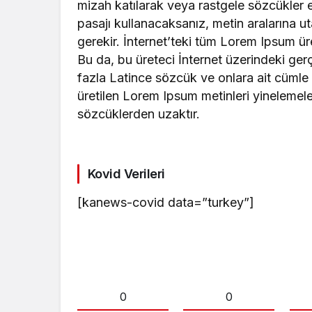
mizah katılarak veya rastgele sözcükler e
pasajı kullanacaksanız, metin aralarına 
gerekir. İnternet’teki tüm Lorem Ipsum üre
Bu da, bu üreteci İnternet üzerindeki ge
fazla Latince sözcük ve onlara ait cümle y
üretilen Lorem Ipsum metinleri yinelemel
sözcüklerden uzaktır.
Kovid Verileri
[kanews-covid data=”turkey”]
0
0