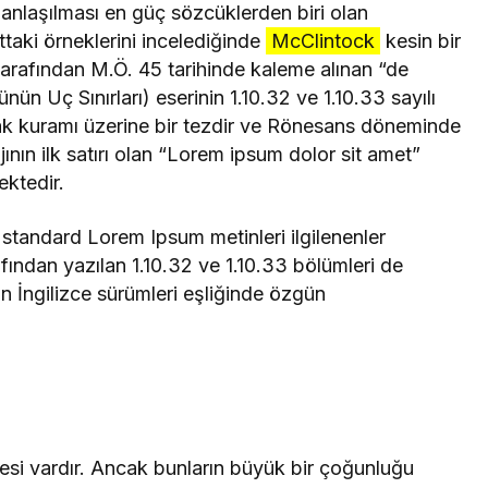
nlaşılması en güç sözcüklerden biri olan
taki örneklerini incelediğinde
McClintock
kesin bir
arafından M.Ö. 45 tarihinde kaleme alınan “de
n Uç Sınırları) eserinin 1.10.32 ve 1.10.33 sayılı
lak kuramı üzerine bir tezdir ve Rönesans döneminde
ın ilk satırı olan “Lorem ipsum dolor sit amet”
ektedir.
 standard Lorem Ipsum metinleri ilgilenenler
rafından yazılan 1.10.32 ve 1.10.33 bölümleri de
n İngilizce sürümleri eşliğinde özgün
esi vardır. Ancak bunların büyük bir çoğunluğu