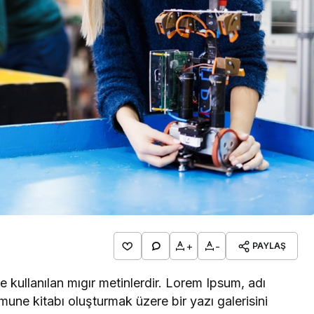
Bursa Bölge
BURSA BÜYÜRKEN
BURSALI NEDEN
YOKSULLAŞIYOR
+
-
PAYLAŞ
 kullanılan mıgır metinlerdir. Lorem Ipsum, adı
mune kitabı oluşturmak üzere bir yazı galerisini