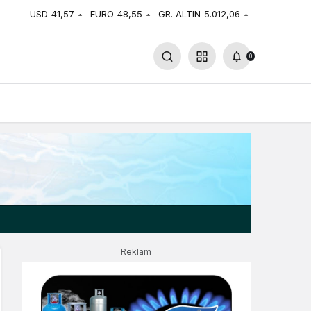
USD
41,57
EURO
48,55
GR. ALTIN
5.012,06
0
Reklam