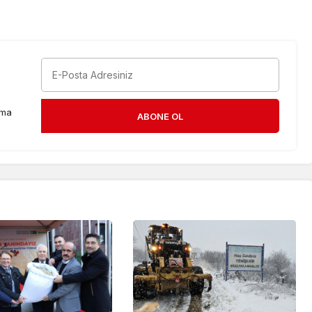
rma
ABONE OL