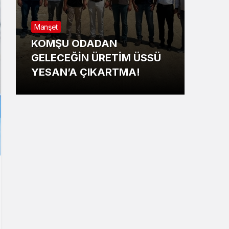
Manş
Manşet
YEN
KOMŞU ODADAN
BEL
GELECEĞİN ÜRETİM ÜSSÜ
YÖN
YESAN’A ÇIKARTMA!
HED