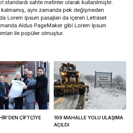
ri standardı sahte metinler olarak kullanılmıştır.
le kalmamış, aynı zamanda pek değişmeden
arda Lorem Ipsum pasajları da içeren Letraset
n zamanda Aldus PageMaker gibi Lorem Ipsum
ımları ile popüler olmuştur.
İR’DEN ÇİFTÇİYE
169 MAHALLE YOLU ULAŞIMA
AÇILDI