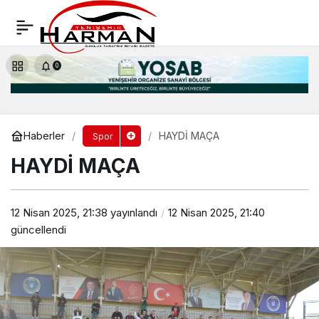
BİLANÇO ÇOK AĞIR
Yorum Yap
Paylaş
0
Haberler
HAYDİ MAÇA
Spor
HAYDİ MAÇA
12 Nisan 2025, 21:38
yayınlandı
12 Nisan 2025, 21:40
güncellendi