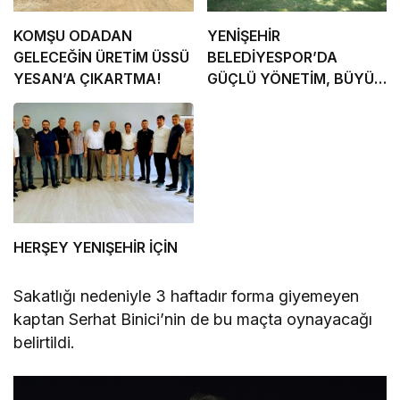
KOMŞU ODADAN
YENİŞEHİR
GELECEĞİN ÜRETİM ÜSSÜ
BELEDİYESPOR’DA
YESAN’A ÇIKARTMA!
GÜÇLÜ YÖNETİM, BÜYÜK
HEDEFLER
HERŞEY YENIŞEHİR İÇİN
Sakatlığı nedeniyle 3 haftadır forma giyemeyen
kaptan Serhat Binici’nin de bu maçta oynayacağı
belirtildi.