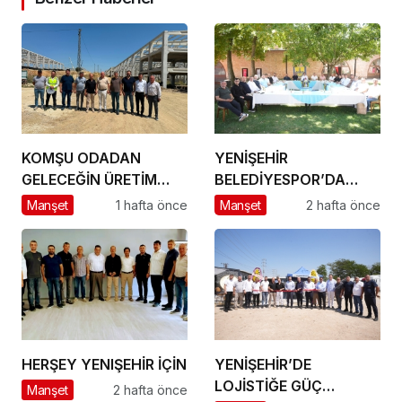
KOMŞU ODADAN
YENİŞEHİR
GELECEĞİN ÜRETİM
BELEDİYESPOR’DA
ÜSSÜ YESAN’A
GÜÇLÜ YÖNETİM,
Manşet
1 hafta önce
Manşet
2 hafta önce
ÇIKARTMA!
BÜYÜK HEDEFLER
HERŞEY YENIŞEHİR İÇİN
YENİŞEHİR’DE
LOJİSTİĞE GÜÇ
Manşet
2 hafta önce