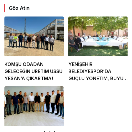
Göz Atın
KOMŞU ODADAN
YENİŞEHİR
GELECEĞİN ÜRETİM ÜSSÜ
BELEDİYESPOR’DA
YESAN’A ÇIKARTMA!
GÜÇLÜ YÖNETİM, BÜYÜK
HEDEFLER