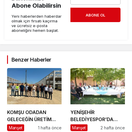
Abone Olabilirsin
ABONE OL
Yeni haberlerden haberdar
olmak için fırsatı kaçırma
ve ücretsiz e-posta
aboneliğini hemen başlat.
Benzer Haberler
KOMŞU ODADAN
YENİŞEHİR
GELECEĞİN ÜRETİM
BELEDİYESPOR’DA
ÜSSÜ YESAN’A
GÜÇLÜ YÖNETİM,
Manşet
1 hafta önce
Manşet
2 hafta önce