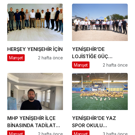
ÇIKARTMA!
BÜYÜK HEDEFLER
HERŞEY YENIŞEHİR İÇİN
YENİŞEHİR’DE
LOJİSTİĞE GÜÇ
Manşet
2 hafta önce
KATACAK ADIM
Manşet
2 hafta önce
MHP YENİŞEHİR İLÇE
YENİŞEHİR’DE YAZ
BİNASINDA TADİLAT
SPOR OKULU
BAŞLADI
HEYECANI BAŞLADI
Manşet
2 hafta önce
Manşet
3 hafta önce