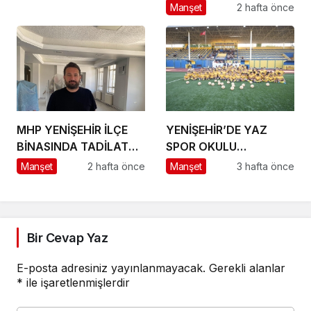
KATACAK ADIM
Manşet
2 hafta önce
MHP YENİŞEHİR İLÇE
YENİŞEHİR’DE YAZ
BİNASINDA TADİLAT
SPOR OKULU
BAŞLADI
HEYECANI BAŞLADI
Manşet
2 hafta önce
Manşet
3 hafta önce
Bir Cevap Yaz
E-posta adresiniz yayınlanmayacak.
Gerekli alanlar
*
ile işaretlenmişlerdir