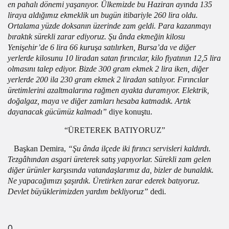
en pahalı dönemi yaşanıyor. Ülkemizde bu Haziran ayında 135
liraya aldığımız ekmeklik un bugün itibariyl
e
260 lira oldu.
Ortalama yüzde doksanın üzerinde zam geldi. Para kazanmayı
bıraktık sürekli zarar ediyoruz. Şu ânda ekmeğin kilosu
Yenişehir’de 6 lira 66 kuruşa satılırken, Bursa’da ve diğer
yerlerde kilosunu 10 liradan satan fırıncılar, kilo fiyatının 12,5 lira
olmasını talep ediyor. Bizde 300 gram ekmek 2 lira iken, diğer
yerlerde 200 ila 230 gram ekmek 2 liradan satılıyor. Fırıncılar
üretimlerini azaltmalarına rağmen ayakta duramıyor. Elektrik,
doğalgaz, maya ve diğer zamları hesaba katmadık. Artık
dayanacak gücümüz kalmadı”
diye konuştu.
“ÜRETEREK BATIYORUZ”
Başkan Demira,
“Şu ânda ilçede iki fırıncı servisleri kaldırdı.
Tezgâhından asgari üreterek satış yapıyorlar. Sürekli zam gelen
diğer ürünler karşısında vatandaşlarımız da, bizler de bunaldık.
Ne yapacağımızı şaşırdık. Üretirken zarar ederek batıyoruz.
Devlet büyüklerimizden yardım bekliyoruz”
dedi.
0