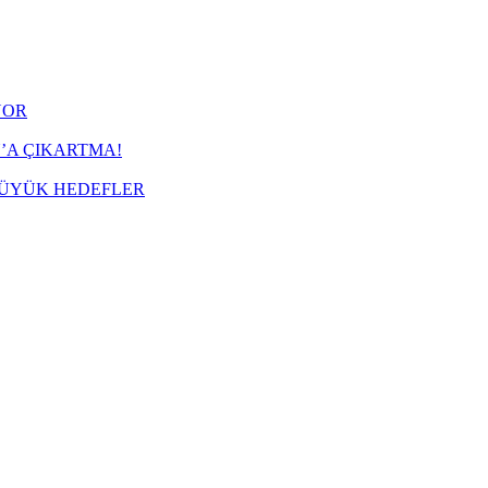
YOR
’A ÇIKARTMA!
BÜYÜK HEDEFLER