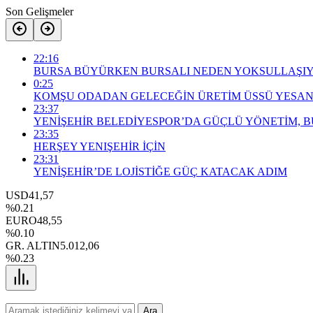
Son Gelişmeler
22:16
BURSA BÜYÜRKEN BURSALI NEDEN YOKSULLAŞI
0:25
KOMŞU ODADAN GELECEĞİN ÜRETİM ÜSSÜ YESAN
23:37
YENİŞEHİR BELEDİYESPOR’DA GÜÇLÜ YÖNETİM, 
23:35
HERŞEY YENIŞEHİR İÇİN
23:31
YENİŞEHİR’DE LOJİSTİĞE GÜÇ KATACAK ADIM
USD
41,57
%0.21
EURO
48,55
%0.10
GR. ALTIN
5.012,06
%0.23
Ara