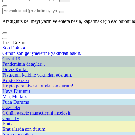
Aradığınız kelimeyi yazın ve entera basın, kapatmak için esc butonuna
Hızlı Erişim
Son Dakika
Günün son gelişmelerine yakından bakın.
Covid 19
Pandeminin detayları..
Döviz Kurlar
Piyasanın kalbine yakından göz atın.
Kripto Paralar
Kripto para piyasalarında son durum!
Hava Durumu
Maç Merkezi
Puan Durumu
Gazeteler
Günün gazete manşetlerini inceleyin.
Canlı Tv
Emtia
Emtia'larda son durum!
Namaz Vakitleri