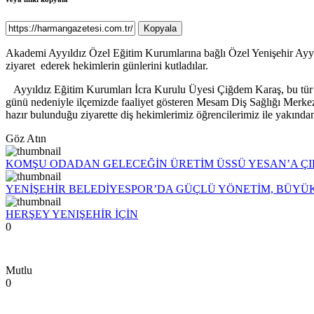
Kopyala
Akademi Ayyıldız Özel Eğitim Kurumlarına bağlı Özel Yenişehir Ayyı
ziyaret
ederek hekimlerin günlerini kutladılar.
Ayyıldız Eğitim Kurumları İcra Kurulu Üyesi Çiğdem Karaş, bu tür 
günü nedeniyle ilçemizde faaliyet gösteren Mesam Diş Sağlığı Merkez
hazır bulunduğu ziyarette diş hekimlerimiz öğrencilerimiz ile yakından 
Göz Atın
KOMŞU ODADAN GELECEĞİN ÜRETİM ÜSSÜ YESAN’A Ç
YENİŞEHİR BELEDİYESPOR’DA GÜÇLÜ YÖNETİM, BÜYÜ
HERŞEY YENIŞEHİR İÇİN
0
Mutlu
0