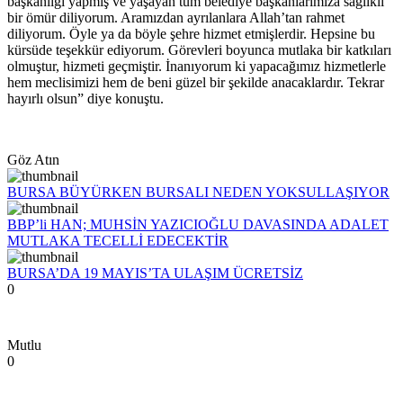
başkanlığı yapmış ve yaşayan tüm belediye başkanlarımıza sağlıklı
bir ömür diliyorum. Aramızdan ayrılanlara Allah’tan rahmet
diliyorum. Öyle ya da böyle şehre hizmet etmişlerdir. Hepsine bu
kürsüde teşekkür ediyorum. Görevleri boyunca mutlaka bir katkıları
olmuştur, hizmeti geçmiştir. İnanıyorum ki yapacağımız hizmetlerle
hem meclisimizi hem de beni güzel bir şekilde anacaklardır. Tekrar
hayırlı olsun” diye konuştu.
Göz Atın
BURSA BÜYÜRKEN BURSALI NEDEN YOKSULLAŞIYOR
BBP’li HAN; MUHSİN YAZICIOĞLU DAVASINDA ADALET
MUTLAKA TECELLİ EDECEKTİR
BURSA’DA 19 MAYIS’TA ULAŞIM ÜCRETSİZ
0
Mutlu
0