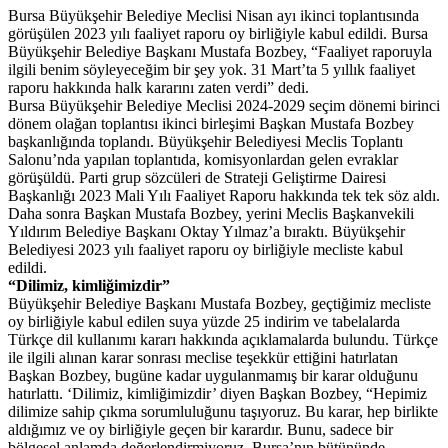
Bursa Büyükşehir Belediye Meclisi Nisan ayı ikinci toplantısında
görüşülen 2023 yılı faaliyet raporu oy birliğiyle kabul edildi. Bursa
Büyükşehir Belediye Başkanı Mustafa Bozbey, “Faaliyet raporuyla
ilgili benim söyleyeceğim bir şey yok. 31 Mart’ta 5 yıllık faaliyet
raporu hakkında halk kararını zaten verdi” dedi.
Bursa Büyükşehir Belediye Meclisi 2024-2029 seçim dönemi birinci
dönem olağan toplantısı ikinci birleşimi Başkan Mustafa Bozbey
başkanlığında toplandı. Büyükşehir Belediyesi Meclis Toplantı
Salonu’nda yapılan toplantıda, komisyonlardan gelen evraklar
görüşüldü. Parti grup sözcüleri de Strateji Geliştirme Dairesi
Başkanlığı 2023 Mali Yılı Faaliyet Raporu hakkında tek tek söz aldı.
Daha sonra Başkan Mustafa Bozbey, yerini Meclis Başkanvekili
Yıldırım Belediye Başkanı Oktay Yılmaz’a bıraktı. Büyükşehir
Belediyesi 2023 yılı faaliyet raporu oy birliğiyle mecliste kabul
edildi.
“Dilimiz, kimliğimizdir”
Büyükşehir Belediye Başkanı Mustafa Bozbey, geçtiğimiz mecliste
oy birliğiyle kabul edilen suya yüzde 25 indirim ve tabelalarda
Türkçe dil kullanımı kararı hakkında açıklamalarda bulundu. Türkçe
ile ilgili alınan karar sonrası meclise teşekkür ettiğini hatırlatan
Başkan Bozbey, bugüne kadar uygulanmamış bir karar olduğunu
hatırlattı. ‘Dilimiz, kimliğimizdir’ diyen Başkan Bozbey, “Hepimiz
dilimize sahip çıkma sorumluluğunu taşıyoruz. Bu karar, hep birlikte
aldığımız ve oy birliğiyle geçen bir karardır. Bunu, sadece bir
bölgesel anlamda değerlendirmiyoruz. Bursa’nın bütününde