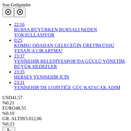
Son Gelişmeler
22:16
BURSA BÜYÜRKEN BURSALI NEDEN
YOKSULLAŞIYOR
0:25
KOMŞU ODADAN GELECEĞİN ÜRETİM ÜSSÜ
YESAN’A ÇIKARTMA!
23:37
YENİŞEHİR BELEDİYESPOR’DA GÜÇLÜ YÖNETİM,
BÜYÜK HEDEFLER
23:35
HERŞEY YENIŞEHİR İÇİN
23:31
YENİŞEHİR’DE LOJİSTİĞE GÜÇ KATACAK ADIM
USD
41,57
%0.21
EURO
48,55
%0.10
GR. ALTIN
5.012,06
%0.23