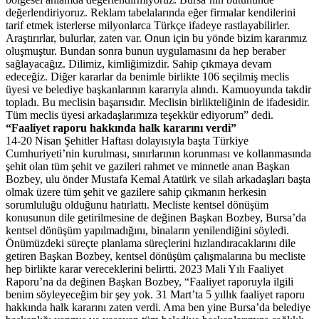
değerlendiriyoruz. Reklam tabelalarında eğer firmalar kendilerini
tarif etmek isterlerse milyonlarca Türkçe ifadeye rastlayabilirler.
Araştırırlar, bulurlar, zaten var. Onun için bu yönde bizim kararımız
oluşmuştur. Bundan sonra bunun uygulamasını da hep beraber
sağlayacağız. Dilimiz, kimliğimizdir. Sahip çıkmaya devam
edeceğiz. Diğer kararlar da benimle birlikte 106 seçilmiş meclis
üyesi ve belediye başkanlarının kararıyla alındı. Kamuoyunda takdir
topladı. Bu meclisin başarısıdır. Meclisin birlikteliğinin de ifadesidir.
Tüm meclis üyesi arkadaşlarımıza teşekkür ediyorum” dedi.
“Faaliyet raporu hakkında halk kararını verdi”
14-20 Nisan Şehitler Haftası dolayısıyla başta Türkiye
Cumhuriyeti’nin kurulması, sınırlarının korunması ve kollanmasında
şehit olan tüm şehit ve gazileri rahmet ve minnetle anan Başkan
Bozbey, ulu önder Mustafa Kemal Atatürk ve silah arkadaşları başta
olmak üzere tüm şehit ve gazilere sahip çıkmanın herkesin
sorumluluğu olduğunu hatırlattı. Mecliste kentsel dönüşüm
konusunun dile getirilmesine de değinen Başkan Bozbey, Bursa’da
kentsel dönüşüm yapılmadığını, binaların yenilendiğini söyledi.
Önümüzdeki süreçte planlama süreçlerini hızlandıracaklarını dile
getiren Başkan Bozbey, kentsel dönüşüm çalışmalarına bu mecliste
hep birlikte karar vereceklerini belirtti. 2023 Mali Yılı Faaliyet
Raporu’na da değinen Başkan Bozbey, “Faaliyet raporuyla ilgili
benim söyleyeceğim bir şey yok. 31 Mart’ta 5 yıllık faaliyet raporu
hakkında halk kararını zaten verdi. Ama ben yine Bursa’da belediye