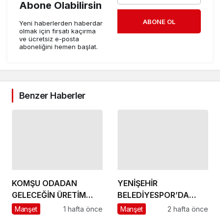
Abone Olabilirsin
ABONE OL
Yeni haberlerden haberdar
olmak için fırsatı kaçırma
ve ücretsiz e-posta
aboneliğini hemen başlat.
Benzer Haberler
KOMŞU ODADAN
YENİŞEHİR
GELECEĞİN ÜRETİM
BELEDİYESPOR’DA
ÜSSÜ YESAN’A
GÜÇLÜ YÖNETİM,
Manşet
1 hafta önce
Manşet
2 hafta önce
ÇIKARTMA!
BÜYÜK HEDEFLER