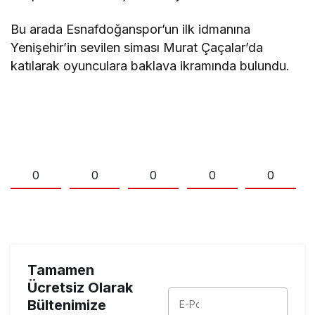
Bu arada Esnafdoğanspor’un ilk idmanına
Yenişehir’in sevilen siması Murat Çaçalar’da
katılarak oyunculara baklava ikramında bulundu.
0
0
0
0
0
Tamamen
Ücretsiz Olarak
Bültenimize