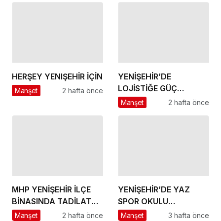
HERŞEY YENIŞEHİR İÇİN
YENİŞEHİR’DE
LOJİSTİĞE GÜÇ
Manşet
2 hafta önce
KATACAK ADIM
Manşet
2 hafta önce
MHP YENİŞEHİR İLÇE
YENİŞEHİR’DE YAZ
BİNASINDA TADİLAT
SPOR OKULU
BAŞLADI
HEYECANI BAŞLADI
Manşet
2 hafta önce
Manşet
3 hafta önce