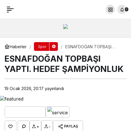
ESNAFDOĞAN TOPBAŞI YAPTI. HEDEF
0
ŞAMPİYONLUK
Yorum Yap
Paylaş
Haberler
ESNAFDOĞAN TOPBAŞI
Spor
YAPTI. HEDEF ŞAMPİYONLUK
ESNAFDOĞAN TOPBAŞI
YAPTI. HEDEF ŞAMPİYONLUK
19 Ocak 2026, 20:17
yayınlandı
+
-
PAYLAŞ