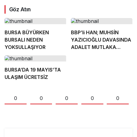
Göz Atın
BURSA BÜYÜRKEN
BBP’li HAN; MUHSİN
BURSALI NEDEN
YAZICIOĞLU DAVASINDA
YOKSULLAŞIYOR
ADALET MUTLAKA
TECELLİ EDECEKTİR
BURSA’DA 19 MAYIS’TA
ULAŞIM ÜCRETSİZ
0
0
0
0
0