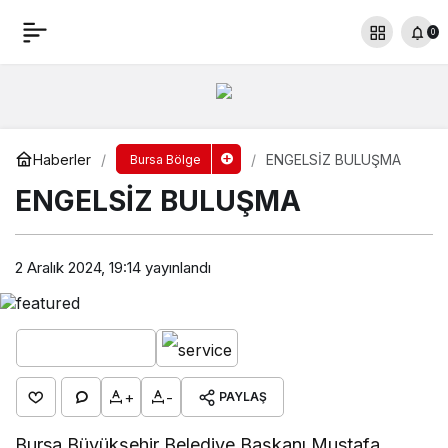
ENGELSİZ BULUŞMA
0
Yorum Yap
Paylaş
Haberler
ENGELSİZ BULUŞMA
Bursa Bölge
ENGELSİZ BULUŞMA
2 Aralık 2024, 19:14
yayınlandı
+
-
PAYLAŞ
Bursa Büyükşehir Belediye Başkanı Mustafa