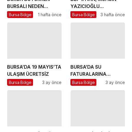
BURSALI NEDEN
YAZICIOĞLU
YOKSULLAŞIYOR
DAVASINDA ADALET
Bursa Bölge
1 hafta önce
Bursa Bölge
3 hafta önce
MUTLAKA TECELLİ
EDECEKTİR
BURSA’DA 19 MAYIS’TA
BURSA’DA SU
ULAŞIM ÜCRETSİZ
FATURALARINA
İNDİRİM
Bursa Bölge
3 ay önce
Bursa Bölge
3 ay önce