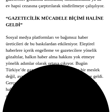
ev hapsi cezasına çarptırılarak sindirilmeye çalışılıyor.
“GAZETECİLİK MÜCADELE BİÇİMİ HALİNE
GELDİ”
Sosyal medya platformları ve bağımsız haber
üreticileri de bu baskılardan etkileniyor. Eleştirel
haberlere içerik engelleme ve gazetecilere yönelik
gözaltılar, halkın haber alma hakkını yok etmeye
yönelik adımlar olarak ortaya çıkıyor. Bugün
Türkiye’de gazetecilik yapmak, yalnızca bir meslek
değil, aynı zamanda bir mücadele biçimi haline geldi.
Gerçekleri yazmak, kamuoyunu bilgilendirmek ve
halkın vicdanı olmak isteyen gazeteciler, baskılar
altında “ateşten gömlek” giymeye zorlanıyor.
“GAZETECİLİĞİ SAVUNMANIN YOLU