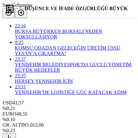
Son Gelişmeler
DÜŞÜNCE VE İFADE ÖZGÜRLÜĞÜ BÜYÜK
BASKI ALTINDA
22:16
BURSA BÜYÜRKEN BURSALI NEDEN
YOKSULLAŞIYOR
0:25
Yorum Yap
Paylaş
KOMŞU ODADAN GELECEĞİN ÜRETİM ÜSSÜ
YESAN’A ÇIKARTMA!
23:37
YENİŞEHİR BELEDİYESPOR’DA GÜÇLÜ YÖNETİM,
BÜYÜK HEDEFLER
23:35
HERŞEY YENIŞEHİR İÇİN
23:31
YENİŞEHİR’DE LOJİSTİĞE GÜÇ KATACAK ADIM
USD
41,57
%0.21
EURO
48,55
%0.10
GR. ALTIN
5.012,06
%0.23