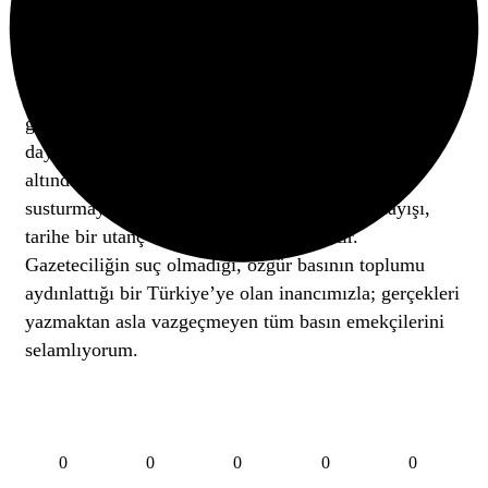
BİRLİK, MÜCADELE VE DAYANIŞMADAN
GEÇİYOR”
1961’de elde edilen kazanımların ışığında, bugün
gazeteciliği savunmanın yolu birlik, mücadele ve
dayanışmadan geçiyor. AKP’nin gazeteciliği baskı
altında tutarak kontrol altına alarak toplumu
susturmayı amaçlayan bu otoriter yönetim anlayışı,
tarihe bir utanç vesikası olarak geçecektir.
Gazeteciliğin suç olmadığı, özgür basının toplumu
aydınlattığı bir Türkiye’ye olan inancımızla; gerçekleri
yazmaktan asla vazgeçmeyen tüm basın emekçilerini
selamlıyorum.
0
0
0
0
0