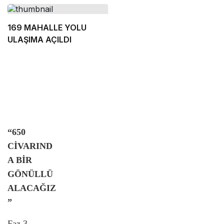
169 MAHALLE YOLU
ULAŞIMA AÇILDI
“650
CİVARIND
A BİR
GÖNÜLLÜ
ALACAĞIZ
”
Faz 3