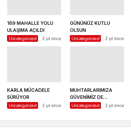
169 MAHALLE YOLU
GÜNÜNÜZ KUTLU
ULAŞIMA AÇILDI
OLSUN
Uncategorized
2 yıl önce
Uncategorized
2 yıl önce
KARLA MÜCADELE
MUHTARLARIMIZA
SÜRÜYOR
GÜVENİMİZ DE
DESTEĞİMİZ DE
Uncategorized
2 yıl önce
Uncategorized
2 yıl önce
TAMDIR