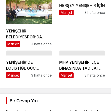
HERŞEY YENIŞEHİR İÇİN
Manşet
3 hafta önce
YENİŞEHİR
BELEDİYESPOR’DA
GÜÇLÜ YÖNETİM,
Manşet
3 hafta önce
BÜYÜK HEDEFLER
YENİŞEHİR’DE
MHP YENİŞEHİR İLÇE
LOJİSTİĞE GÜÇ
BİNASINDA TADİLAT
KATACAK ADIM
BAŞLADI
Manşet
3 hafta önce
Manşet
3 hafta önce
Bir Cevap Yaz