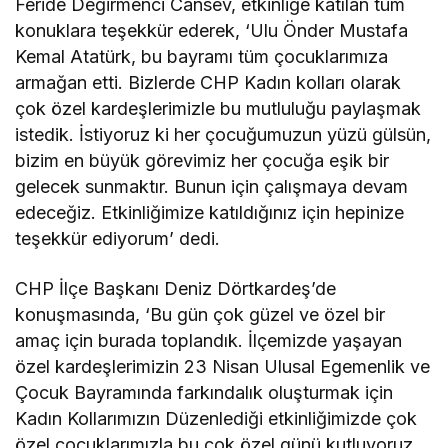
Feride Değirmenci Cansev, etkinliğe katılan tüm
konuklara teşekkür ederek, ‘Ulu Önder Mustafa
Kemal Atatürk, bu bayramı tüm çocuklarımıza
armağan etti. Bizlerde CHP Kadın kolları olarak
çok özel kardeşlerimizle bu mutluluğu paylaşmak
istedik. İstiyoruz ki her çocuğumuzun yüzü gülsün,
bizim en büyük görevimiz her çocuğa eşik bir
gelecek sunmaktır. Bunun için çalışmaya devam
edeceğiz. Etkinliğimize katıldığınız için hepinize
teşekkür ediyorum’ dedi.
CHP İlçe Başkanı Deniz Dörtkardeş’de
konuşmasında, ‘Bu gün çok güzel ve özel bir
amaç için burada toplandık. İlçemizde yaşayan
özel kardeşlerimizin 23 Nisan Ulusal Egemenlik ve
Çocuk Bayramında farkındalık oluşturmak için
Kadın Kollarımızın Düzenlediği etkinliğimizde çok
özel çocuklarımızla bu çok özel günü kutluyoruz.