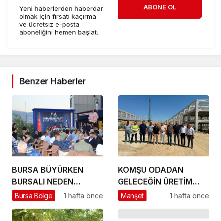
ABONE OL
Yeni haberlerden haberdar
olmak için fırsatı kaçırma
ve ücretsiz e-posta
aboneliğini hemen başlat.
Benzer Haberler
BURSA BÜYÜRKEN
KOMŞU ODADAN
BURSALI NEDEN
GELECEĞİN ÜRETİM
YOKSULLAŞIYOR
ÜSSÜ YESAN’A
Bursa Bölge
1 hafta önce
Manşet
1 hafta önce
ÇIKARTMA!