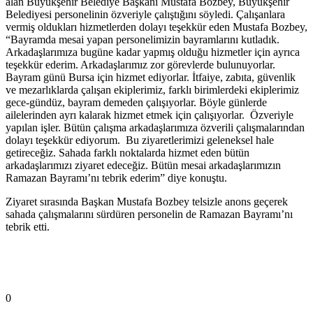
alan Büyükşehir Belediye Başkanı Mustafa Bozbey, Büyükşehir
Belediyesi personelinin özveriyle çalıştığını söyledi. Çalışanlara
vermiş oldukları hizmetlerden dolayı teşekkür eden Mustafa Bozbey,
“Bayramda mesai yapan personelimizin bayramlarını kutladık.
Arkadaşlarımıza bugüne kadar yapmış olduğu hizmetler için ayrıca
teşekkür ederim. Arkadaşlarımız zor görevlerde bulunuyorlar.
Bayram günü Bursa için hizmet ediyorlar. İtfaiye, zabıta, güvenlik
ve mezarlıklarda çalışan ekiplerimiz, farklı birimlerdeki ekiplerimiz
gece-gündüz, bayram demeden çalışıyorlar. Böyle günlerde
ailelerinden ayrı kalarak hizmet etmek için çalışıyorlar. Özveriyle
yapılan işler. Bütün çalışma arkadaşlarımıza özverili çalışmalarından
dolayı teşekkür ediyorum. Bu ziyaretlerimizi geleneksel hale
getireceğiz. Sahada farklı noktalarda hizmet eden bütün
arkadaşlarımızı ziyaret edeceğiz. Bütün mesai arkadaşlarımızın
Ramazan Bayramı’nı tebrik ederim” diye konuştu.
Ziyaret sırasında Başkan Mustafa Bozbey telsizle anons geçerek
sahada çalışmalarını sürdüren personelin de Ramazan Bayramı’nı
tebrik etti.
0