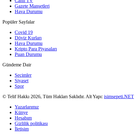
Canlı TV
Gazete Manşetleri
Hava Durumu
Popüler Sayfalar
Covid 19
Döviz Kurları
Hava Durumu
Kripto Para Piyasaları
Puan Durumu
Gündeme Dair
Seçimler
Siyaset
Spor
© Telif Hakkı 2026, Tüm Hakları Saklıdır. Alt Yapı:
isimsepeti.NET
Yazarlarımız
Künye
Hesabım
Gizlilik politikası
İletişim