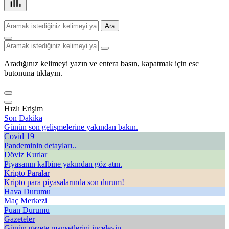
Ara
Aradığınız kelimeyi yazın ve entera basın, kapatmak için esc
butonuna tıklayın.
Hızlı Erişim
Son Dakika
Günün son gelişmelerine yakından bakın.
Covid 19
Pandeminin detayları..
Döviz Kurlar
Piyasanın kalbine yakından göz atın.
Kripto Paralar
Kripto para piyasalarında son durum!
Hava Durumu
Maç Merkezi
Puan Durumu
Gazeteler
Günün gazete manşetlerini inceleyin.