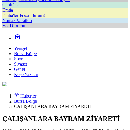
Canlı Tv
Emtia
Emtia'larda son durum!
Namaz Vakitleri
Yol Durumu
Yenişehir
Bursa Bölge
Spor
Siyaset
Genel
Köşe Yazıları
Haberler
Bursa Bölge
ÇALIŞANLARA BAYRAM ZİYARETİ
ÇALIŞANLARA BAYRAM ZİYARETİ