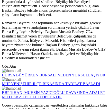
Bayramı’nda da görevini sürdüren Büyükşehir Belediyesi
çalışanlarını ziyaret etti. Görev başındaki personelden bilgi alan
Başkan Bozbey telsizle anons geçerek sahada mesaisini sürdüren
çalışanların bayramını tebrik etti.
Ramazan Bayramı’nda toplumun her kesimiyle bir araya gelerek
bayramlaşan ve vatandaşların sorunlarına yerinde çözüm üreten
Bursa Büyükşehir Belediye Başkanı Mustafa Bozbey, 7/24
kesintisiz hizmet veren Büyükşehir Belediyesi çalışanlarını da
unutmadı. Zabıta, İtfaiye ve Mezarlık Hizmetleri çalışanlarına
bayram ziyaretinde bulunan Başkan Bozbey, görev başındaki
personele bayram şekeri ikram etti. Başkan Mustafa Bozbey’e CHP
Bursa Milletvekili Hasan Öztürk, meclis üyeleri ve Büyükşehir
Belediyesi bürokratları eşlik etti.
Göz Atın
BURSA BÜYÜRKEN BURSALI NEDEN YOKSULLAŞIYOR
MHP YENİŞEHİR İLÇE BİNASINDA TADİLAT BAŞLADI
BBP’li HAN; MUHSİN YAZICIOĞLU DAVASINDA ADALET
MUTLAKA TECELLİ EDECEKTİR
Görevi başındaki çalışanlardan yürüttükleri çalışmalar hakkında bilgi