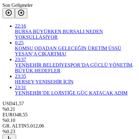
Son Gelişmeler
22:16
BURSA BÜYÜRKEN BURSALI NEDEN
YOKSULLAŞIYOR
0:25
KOMŞU ODADAN GELECEĞİN ÜRETİM ÜSSÜ
YESAN’A ÇIKARTMA!
23:37
YENİŞEHİR BELEDİYESPOR’DA GÜÇLÜ YÖNETİM,
BÜYÜK HEDEFLER
23:35
HERŞEY YENIŞEHİR İÇİN
23:31
YENİŞEHİR’DE LOJİSTİĞE GÜÇ KATACAK ADIM
USD
41,57
%0.21
EURO
48,55
%0.10
GR. ALTIN
5.012,06
%0.23