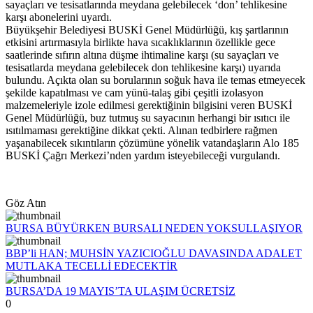
sayaçları ve tesisatlarında meydana gelebilecek ‘don’ tehlikesine
karşı abonelerini uyardı.
Büyükşehir Belediyesi BUSKİ Genel Müdürlüğü, kış şartlarının
etkisini artırmasıyla birlikte hava sıcaklıklarının özellikle gece
saatlerinde sıfırın altına düşme ihtimaline karşı (su sayaçları ve
tesisatlarda meydana gelebilecek don tehlikesine karşı) uyarıda
bulundu. Açıkta olan su borularının soğuk hava ile temas etmeyecek
şekilde kapatılması ve cam yünü-talaş gibi çeşitli izolasyon
malzemeleriyle izole edilmesi gerektiğinin bilgisini veren BUSKİ
Genel Müdürlüğü, buz tutmuş su sayacının herhangi bir ısıtıcı ile
ısıtılmaması gerektiğine dikkat çekti. Alınan tedbirlere rağmen
yaşanabilecek sıkıntıların çözümüne yönelik vatandaşların Alo 185
BUSKİ Çağrı Merkezi’nden yardım isteyebileceği vurgulandı.
Göz Atın
BURSA BÜYÜRKEN BURSALI NEDEN YOKSULLAŞIYOR
BBP’li HAN; MUHSİN YAZICIOĞLU DAVASINDA ADALET
MUTLAKA TECELLİ EDECEKTİR
BURSA’DA 19 MAYIS’TA ULAŞIM ÜCRETSİZ
0