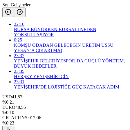
Son Gelişmeler
22:16
BURSA BÜYÜRKEN BURSALI NEDEN
YOKSULLAŞIYOR
0:25
KOMŞU ODADAN GELECEĞİN ÜRETİM ÜSSÜ
YESAN’A ÇIKARTMA!
23:37
YENİŞEHİR BELEDİYESPOR’DA GÜÇLÜ YÖNETİM,
BÜYÜK HEDEFLER
23:35
HERŞEY YENIŞEHİR İÇİN
23:31
YENİŞEHİR’DE LOJİSTİĞE GÜÇ KATACAK ADIM
USD
41,57
%0.21
EURO
48,55
%0.10
GR. ALTIN
5.012,06
%0.23