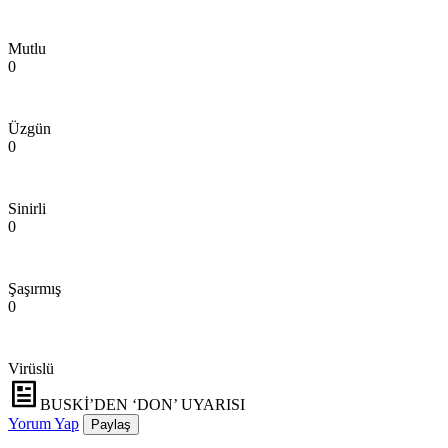
Mutlu
0
Üzgün
0
Sinirli
0
Şaşırmış
0
Virüslü
BUSKİ’DEN ‘DON’ UYARISI
Yorum Yap
Paylaş