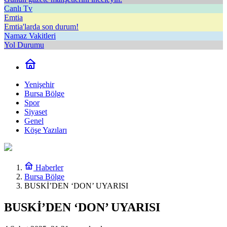
Canlı Tv
Emtia
Emtia'larda son durum!
Namaz Vakitleri
Yol Durumu
Yenişehir
Bursa Bölge
Spor
Siyaset
Genel
Köşe Yazıları
Haberler
Bursa Bölge
BUSKİ’DEN ‘DON’ UYARISI
BUSKİ’DEN ‘DON’ UYARISI