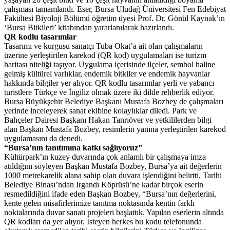
çalışması tamamlandı. Eser, Bursa Uludağ Üniversitesi Fen Edebiyat
Fakültesi Biyoloji Bölümü öğretim üyesi Prof. Dr. Gönül Kaynak’ın
‘Bursa Bitkileri’ kitabından yararlanılarak hazırlandı.
QR kodlu tasarımlar
Tasarımı ve kurgusu sanatçı Tuba Okat’a ait olan çalışmaların
üzerine yerleştirilen karekod (QR kod) uygulamaları ise turizm
haritası niteliği taşıyor. Uygulama içerisinde ilçeler, sembol haline
gelmiş kültürel varlıklar, endemik bitkiler ve endemik hayvanlar
hakkında bilgiler yer alıyor. QR kodlu tasarımlar yerli ve yabancı
turistlere Türkçe ve İngiliz olmak üzere iki dilde rehberlik ediyor.
Bursa Büyükşehir Belediye Başkanı Mustafa Bozbey de çalışmaları
yerinde inceleyerek sanat ekibine kolaylıklar diledi. Park ve
Bahçeler Dairesi Başkanı Hakan Tanrıöver ve yetkililerden bilgi
alan Başkan Mustafa Bozbey, resimlerin yanına yerleştirilen karekod
uygulamasını da denedi.
“Bursa’nın tanıtımına katkı sağlıyoruz”
Kültürpark’ın kuzey duvarında çok anlamlı bir çalışmaya imza
atıldığını söyleyen Başkan Mustafa Bozbey, Bursa’ya ait değerlerin
1000 metrekarelik alana sahip olan duvara işlendiğini belirtti. Tarihi
Belediye Binası’ndan Irgandı Köprüsü’ne kadar birçok eserin
resmedildiğini ifade eden Başkan Bozbey, “Bursa’nın değerlerini,
kente gelen misafirlerimize tanıtma noktasında kentin farklı
noktalarında duvar sanatı projeleri başlattık. Yapılan eserlerin altında
QR kodları da yer alıyor. İsteyen herkes bu kodu telefonunda