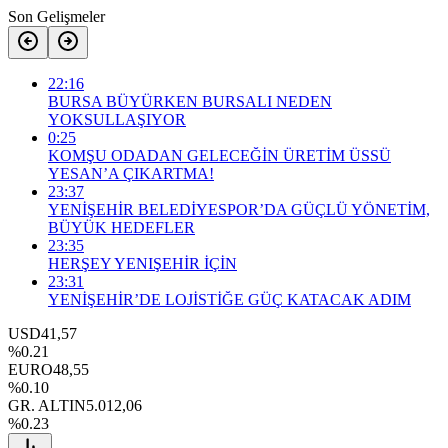
Son Gelişmeler
22:16
BURSA BÜYÜRKEN BURSALI NEDEN
YOKSULLAŞIYOR
0:25
KOMŞU ODADAN GELECEĞİN ÜRETİM ÜSSÜ
YESAN’A ÇIKARTMA!
23:37
YENİŞEHİR BELEDİYESPOR’DA GÜÇLÜ YÖNETİM,
BÜYÜK HEDEFLER
23:35
HERŞEY YENIŞEHİR İÇİN
23:31
YENİŞEHİR’DE LOJİSTİĞE GÜÇ KATACAK ADIM
USD
41,57
%0.21
EURO
48,55
%0.10
GR. ALTIN
5.012,06
%0.23