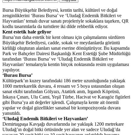
Bursa Büyükşehir Belediyesi, kentin tarihi, kültürel ve doğal
zenginliklerini ‘Burası Bursa’ ve ‘Uludağ Endemik Bitkileri ve
Hayvanları’ temalı duvar sanatı projeleriyle sokaklara taşırken, QR
kodlu tasarımlarla da turistlere iki dilde rehberlik ediyor.
Kent estetik hale geliyor
Bursa’nın daha estetik bir kent olması için çalışmalarını sürdüren
Büyükşehir Belediyesi, cadde, sokak ve meydanlarda görüntü
kirliliği oluşturan alanları sanat eserine dönüştürüyor. Bu kapsamda
Park ve Bahçeler Dairesi Başkanlığı Kent Estetiği Şube Müdürlüğü
tarafından ‘Burası Bursa’ ve ‘Uludağ Endemik Bitkileri ve
Hayvanları’ temalarıyla kentin birçok noktasında resim uygulaması
yapılıyor.
‘Burası Bursa’
Kültürpark’ın kuzey tarafındaki 186 metre uzunluğunda yaklaşık
1000 metrekarelik duvara, 4 ressam ve 5 boya ustasından oluşan
sanat ekibi tarafından Gölyazı, Atatürk anıtı, Irgandı Köprüsü,
İnkaya Çınarı, Ulu Cami, Yeşil Türbe, Hacivat ve Karagöz figürleri
gibi Bursa’ya ait değerler işlendi. Çalışmayla kente ait önemli
yapılar ve doğal güzellikler sanatsal bir kompozisyonla duvara
yansıtıldı.
‘Uludağ Endemik Bitkileri ve Hayvanları’
Demirtaşpaşa Kavşağı duvarlarında ise yaklaşık 1200 metrekare
Uludağ’ın doğal bitki örtüsünde yer alan ve sadece Uludağ’da
yaşayan 20 çeşit bitki ve 10 çeşit hayvanın anlatıldığı boyama