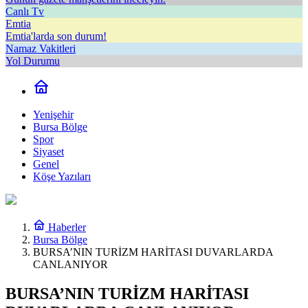
Canlı Tv
Emtia
Emtia'larda son durum!
Namaz Vakitleri
Yol Durumu
Yenişehir
Bursa Bölge
Spor
Siyaset
Genel
Köşe Yazıları
Haberler
Bursa Bölge
BURSA’NIN TURİZM HARİTASI DUVARLARDA
CANLANIYOR
BURSA’NIN TURİZM HARİTASI