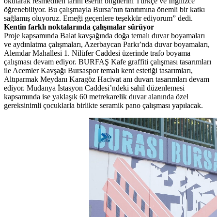
okutarak resmedilen tarihi eserin bilgilerini Türkçe ve İngilizce
öğrenebiliyor. Bu çalışmayla Bursa’nın tanıtımına önemli bir katkı
sağlamış oluyoruz. Emeği geçenlere teşekkür ediyorum” dedi.
Kentin farklı noktalarında çalışmalar sürüyor
Proje kapsamında Balat kavşağında doğa temalı duvar boyamaları
ve aydınlatma çalışmaları, Azerbaycan Parkı’nda duvar boyamaları,
Alemdar Mahallesi 1. Nilüfer Caddesi üzerinde trafo boyama
çalışması devam ediyor. BURFAŞ Kafe graffiti çalışması tasarımları
ile Acemler Kavşağı Bursaspor temalı kent estetiği tasarımları,
Altıparmak Meydanı Karagöz Hacivat anı duvarı tasarımları devam
ediyor. Mudanya İstasyon Caddesi’ndeki sahil düzenlemesi
kapsamında ise yaklaşık 60 metrekarelik duvar alanında özel
gereksinimli çocuklarla birlikte seramik pano çalışması yapılacak.