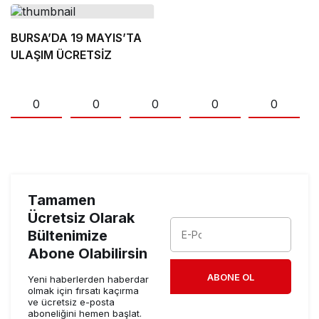
TECELLİ EDECEKTİR
BURSA’DA 19 MAYIS’TA
ULAŞIM ÜCRETSİZ
0
0
0
0
0
Tamamen
Ücretsiz Olarak
Bültenimize
Abone Olabilirsin
ABONE OL
Yeni haberlerden haberdar
olmak için fırsatı kaçırma
ve ücretsiz e-posta
aboneliğini hemen başlat.