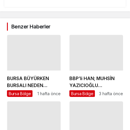
Benzer Haberler
BURSA BÜYÜRKEN
BBP’li HAN; MUHSİN
BURSALI NEDEN
YAZICIOĞLU
YOKSULLAŞIYOR
DAVASINDA ADALET
Bursa Bölge
1 hafta önce
Bursa Bölge
3 hafta önce
MUTLAKA TECELLİ
EDECEKTİR