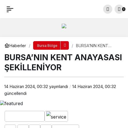
BURSA’NIN KENT ANAYASASI ŞEKİLLENİYOR
0
Yorum Yap
Paylaş
Haberler
BURSA’NIN KENT
Bursa Bölge
ANAYASASI
BURSA’NIN KENT ANAYASASI
ŞEKİLLENİYOR
ŞEKİLLENİYOR
14 Haziran 2024, 00:32
yayınlandı
14 Haziran 2024, 00:32
güncellendi