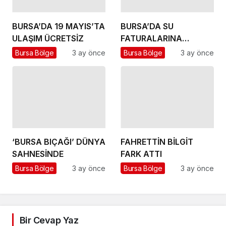
BURSA’DA 19 MAYIS’TA
BURSA’DA SU
ULAŞIM ÜCRETSİZ
FATURALARINA
İNDİRİM
Bursa Bölge
3 ay önce
Bursa Bölge
3 ay önce
‘BURSA BIÇAĞI’ DÜNYA
FAHRETTİN BİLGİT
SAHNESİNDE
FARK ATTI
Bursa Bölge
3 ay önce
Bursa Bölge
3 ay önce
Bir Cevap Yaz